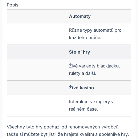
Popis
Automaty
Různé typy automatů pro
každého hráče.
Stolní hry
Živé varianty blackjacku,
rulety a další.
Živé kasino
Interakce s krupiéry v
reálném čase.
Všechny tyto hry pochází od renomovaných výrobců,
takže si můžete být jisti, že hrajete kvalitní a spolehlivé hry.