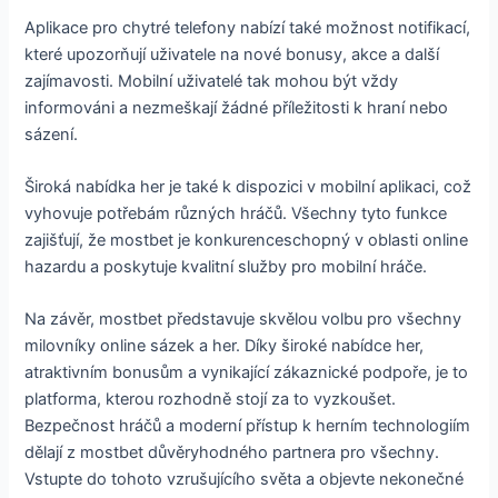
Aplikace pro chytré telefony nabízí také možnost notifikací,
které upozorňují uživatele na nové bonusy, akce a další
zajímavosti. Mobilní uživatelé tak mohou být vždy
informováni a nezmeškají žádné příležitosti k hraní nebo
sázení.
Široká nabídka her je také k dispozici v mobilní aplikaci, což
vyhovuje potřebám různých hráčů. Všechny tyto funkce
zajišťují, že mostbet je konkurenceschopný v oblasti online
hazardu a poskytuje kvalitní služby pro mobilní hráče.
Na závěr, mostbet představuje skvělou volbu pro všechny
milovníky online sázek a her. Díky široké nabídce her,
atraktivním bonusům a vynikající zákaznické podpoře, je to
platforma, kterou rozhodně stojí za to vyzkoušet.
Bezpečnost hráčů a moderní přístup k herním technologiím
dělají z mostbet důvěryhodného partnera pro všechny.
Vstupte do tohoto vzrušujícího světa a objevte nekonečné