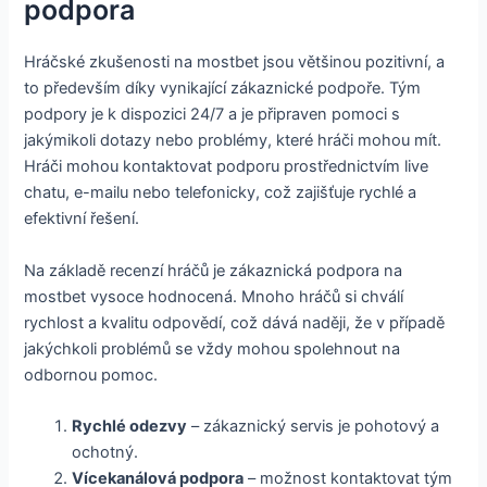
podpora
Hráčské zkušenosti na mostbet jsou většinou pozitivní, a
to především díky vynikající zákaznické podpoře. Tým
podpory je k dispozici 24/7 a je připraven pomoci s
jakýmikoli dotazy nebo problémy, které hráči mohou mít.
Hráči mohou kontaktovat podporu prostřednictvím live
chatu, e-mailu nebo telefonicky, což zajišťuje rychlé a
efektivní řešení.
Na základě recenzí hráčů je zákaznická podpora na
mostbet vysoce hodnocená. Mnoho hráčů si chválí
rychlost a kvalitu odpovědí, což dává naději, že v případě
jakýchkoli problémů se vždy mohou spolehnout na
odbornou pomoc.
Rychlé odezvy
– zákaznický servis je pohotový a
ochotný.
Vícekanálová podpora
– možnost kontaktovat tým