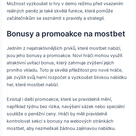
Možnost vyzkoušet si hry v demo režimu před vsazením
reálných peněz je také skvělá funkce, která pomůže
začátečníkům se seznámit s pravidly a strategií.
Bonusy a promoakce na mostbet
Jedním z nejatraktivnějších prvků, které mostbet nabízí,
jsou jeho bonusy a promoakce. Noví hráči mohou využít
atraktivní uvítací bonus, který zahrnuje zvýšení jejich
prvního vkladu. Toto je skvělá příležitost pro nové hráče,
jak zvýšit svůj herní rozpočet a vyzkoušet širokou nabídku
her, které mostbet nabízí.
Existují i další promoakce, které se pravidelně mění,
například týdnu bez rizika, navýšení sázek nebo speciální
soutěže o peněžní ceny. Hráči by měli pravidelně
kontrolovat sekci s bonusy na webových stránkách
mostbet, aby nezmeškali žádnou zajímavou nabídku.