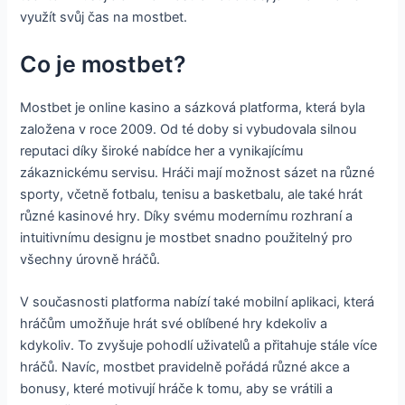
využít svůj čas na mostbet.
Co je mostbet?
Mostbet je online kasino a sázková platforma, která byla
založena v roce 2009. Od té doby si vybudovala silnou
reputaci díky široké nabídce her a vynikajícímu
zákaznickému servisu. Hráči mají možnost sázet na různé
sporty, včetně fotbalu, tenisu a basketbalu, ale také hrát
různé kasinové hry. Díky svému modernímu rozhraní a
intuitivnímu designu je mostbet snadno použitelný pro
všechny úrovně hráčů.
V současnosti platforma nabízí také mobilní aplikaci, která
hráčům umožňuje hrát své oblíbené hry kdekoliv a
kdykoliv. To zvyšuje pohodlí uživatelů a přitahuje stále více
hráčů. Navíc, mostbet pravidelně pořádá různé akce a
bonusy, které motivují hráče k tomu, aby se vrátili a