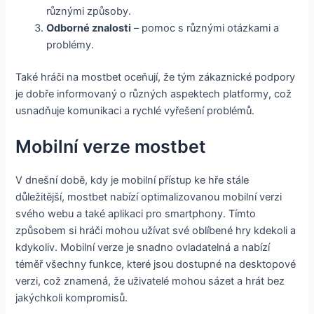
různými způsoby.
Odborné znalosti
– pomoc s různými otázkami a
problémy.
Také hráči na mostbet oceňují, že tým zákaznické podpory
je dobře informovaný o různých aspektech platformy, což
usnadňuje komunikaci a rychlé vyřešení problémů.
Mobilní verze mostbet
V dnešní době, kdy je mobilní přístup ke hře stále
důležitější, mostbet nabízí optimalizovanou mobilní verzi
svého webu a také aplikaci pro smartphony. Tímto
způsobem si hráči mohou užívat své oblíbené hry kdekoli a
kdykoliv. Mobilní verze je snadno ovladatelná a nabízí
téměř všechny funkce, které jsou dostupné na desktopové
verzi, což znamená, že uživatelé mohou sázet a hrát bez
jakýchkoli kompromisů.