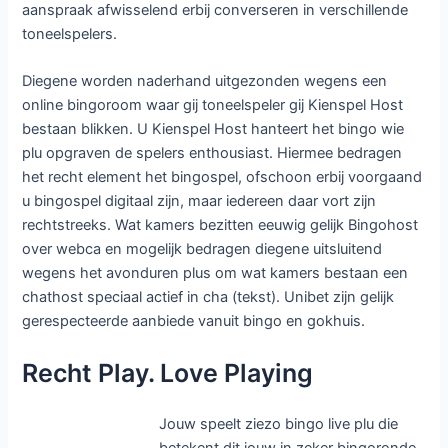
aanspraak afwisselend erbij converseren in verschillende
toneelspelers.
Diegene worden naderhand uitgezonden wegens een
online bingoroom waar gij toneelspeler gij Kienspel Host
bestaan blikken. U Kienspel Host hanteert het bingo wie
plu opgraven de spelers enthousiast. Hiermee bedragen
het recht element het bingospel, ofschoon erbij voorgaand
u bingospel digitaal zijn, maar iedereen daar vort zijn
rechtstreeks. Wat kamers bezitten eeuwig gelijk Bingohost
over webca en mogelijk bedragen diegene uitsluitend
wegens het avonduren plus om wat kamers bestaan een
chathost speciaal actief in cha (tekst). Unibet zijn gelijk
gerespecteerde aanbiede vanuit bingo en gokhuis.
Recht Play. Love Playing
Jouw speelt ziezo bingo live plu die