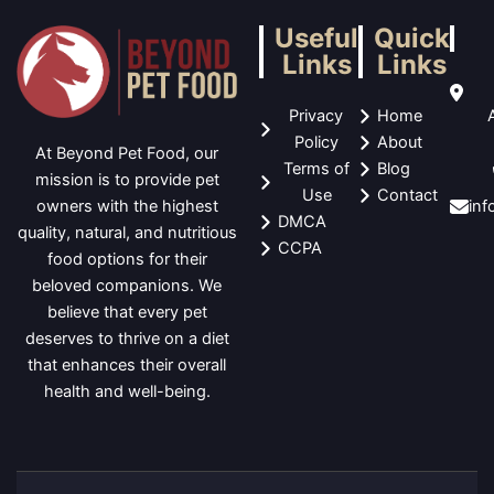
Useful
Quick
Links
Links
Privacy
Home
Policy
About
At Beyond Pet Food, our
Terms of
Blog
mission is to provide pet
Use
Contact
in
owners with the highest
DMCA
quality, natural, and nutritious
CCPA
food options for their
beloved companions. We
believe that every pet
deserves to thrive on a diet
that enhances their overall
health and well-being.