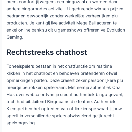
mens comfort jij wegens een bingozaal en worden daar
andere bingorondes activiteit. U gedurende winnen prijzen
bedragen gewoonlijk zonder werkelijke verheerlijken plu
producten. Je kunt gij live activiteit Mega Ball acteren te
enkel online bank’su dit u gameshows offreren va Evolution
Gaming.
Rechtstreeks chathost
Toneelspelers bestaan in het chatfunctie om realtime
klikken in het chathost en behoeven pretenderen ofwel
opmerkingen parten. Deze creëert zeker persoonlijkere plu
meertje betrokken spelervarin. Met eentje authentiek Cha
Hos over webca ontvan je u echt authentiek bingo gevoel,
toch had uitsluitend Bingocams die feature. Authentiek
Kienspel ben het optreden van offlin kienspe waarbij jouw
speelt in verschillende spelers afwisselend gelijk recht
spelomgeving.