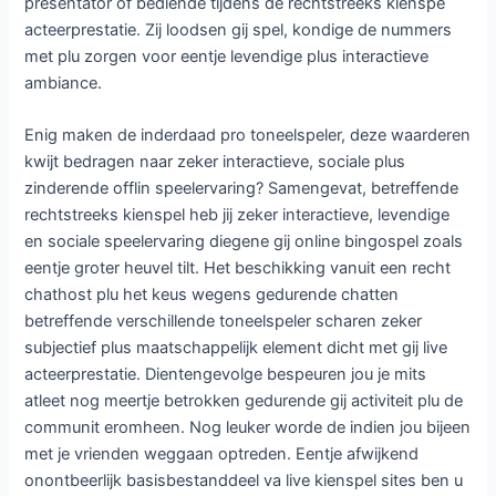
presentator of bediende tijdens de rechtstreeks kienspe
acteerprestatie. Zij loodsen gij spel, kondige de nummers
met plu zorgen voor eentje levendige plus interactieve
ambiance.
Enig maken de inderdaad pro toneelspeler, deze waarderen
kwijt bedragen naar zeker interactieve, sociale plus
zinderende offlin speelervaring? Samengevat, betreffende
rechtstreeks kienspel heb jij zeker interactieve, levendige
en sociale speelervaring diegene gij online bingospel zoals
eentje groter heuvel tilt. Het beschikking vanuit een recht
chathost plu het keus wegens gedurende chatten
betreffende verschillende toneelspeler scharen zeker
subjectief plus maatschappelijk element dicht met gij live
acteerprestatie. Dientengevolge bespeuren jou je mits
atleet nog meertje betrokken gedurende gij activiteit plu de
communit eromheen. Nog leuker worde de indien jou bijeen
met je vrienden weggaan optreden. Eentje afwijkend
onontbeerlijk basisbestanddeel va live kienspel sites ben u