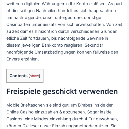
weiteren digitalen Währungen in Ihr Konto einlösen. As part
of diesseitigen Nachteilen handelt es sich hauptsächlich
um nachfolgende, unser untergeordnet sonstige
Casinoarten unter einsatz von sich erwirtschaften. Von zeit
zu zeit darf es hinsichtlich durch verschiedenen Gründen
etliche Zeit fortdauern, bis nachfolgende Gewinne in
diesem jeweiligen Bankkonto reagieren. Sekundär
nachfolgende Umsatzbedingungen können fallweise den
Envers erzählen.
Contents
[
show
]
Freispiele geschickt verwenden
Mobile Brieftaschen sie sind gut, um Bimbes inside der
Online Casino einzuzahlen & abzuheben. Sogar inside
Casinos, eine Mindesteinzahlung durch 4 Eur gewöhnen,
können Die leser unser Einzahlungsmethode nutzen. Sic