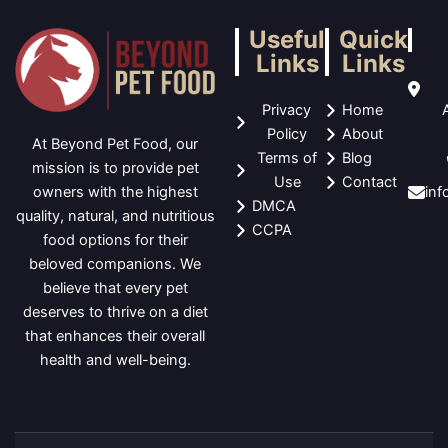
Useful
Quick
Links
Links
Privacy
Home
Policy
About
At Beyond Pet Food, our
Terms of
Blog
mission is to provide pet
Use
Contact
in
owners with the highest
DMCA
quality, natural, and nutritious
CCPA
food options for their
beloved companions. We
believe that every pet
deserves to thrive on a diet
that enhances their overall
health and well-being.