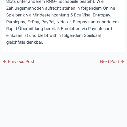
Slots unter anderem RNG-Tischspiele besteht. Wie
Zahlungsmethoden aufrecht stehen in folgendem Online
Spielbank via Mindesteinzahlung 5 Ecu Visa, Entropay,
Purplepay, E-Pay, PayPal, Neteller, Ecopayz unter anderem
Rapid Übermittlung bereit. 5 Euroletten via Paysafecard
einlösen ist und bleibt within folgendem Spielsaal
gleichfalls denkbar.
Post
←
Previous Post
Next Post
→
navigation