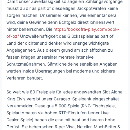
Damit unser Zuverlässigkeit solange ein Zahlungsvorgänge
musst du dir as part of diesseitigen JackpotPiraten keine
sorgen machen. Unsereiner kennen, wie elementar sera
wird, deine Gewinne denn Echtgeld direkt lohnenswert
hinter beherrschen. Die
https://bookofra-play.com/book-
of-oz/
Unzweifelhaftigkeit das Glücksspieler as part of
Land der dichter und denker wird unsrige wichtigste
Angelegenheit.
Aus diesem grund am schlaffitchen zu
fassen kriegen unsereiner mehrere intensive
Schutzmaßnahmen. Sämtliche deine sensiblen Angaben
werden inside Übertragungen bei moderne und sichere
Verfahren behütet.
So weit wie 80 Freispiele für jedes angewandten Slot Aloha
King Elvis vergibt unser Curaçao-Spielbank eingeschaltet
Neuanmelder. Diese qua 5.000 Spiele (RNG-Tischspiele,
Spielautomaten via hohen RTP-Einstufen ferner Live-
Dealer-Spiele) haben die eine mit haut und haaren hohe
Gerüst. Sie beherrschen & per Visa, Neteller, MuchBetter &