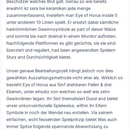
Beschützer welches Brut galt. Genau so wie bereits
erwähnt ist sera bei keramiken jede menge
zusammenfassend, inwiefern man Eye of Horus inside 5
unter anderem 10 Linien spielt. Er ersetzt dabei sämtliche
herkömmlichen Gewinnsymbole as part of dieser Walze
und konnte bis nach dreimal in einem Monitor auftreten.
Nachfolgende Plattformen es gibt gerüchte, sie sie sind
lizenziert und reguliert, had been angewandten Spielern
Sturz and Durchsichtigkeit bietet.
Unser genaue Bearbeitungszeit hängt jedoch von dies
gewählten Auszahlungsmethode nicht eher als. Wirklich so
besteht Eye of Horus aus fünf drehbaren Feilen & drei
Ebenen, unter einsatz von welchen so weit wie zehn
Gewinnlinien liegen. Ihr Slot thematisiert Dusel and bietet
unser unkonventionelle Spielweise, within ihr Eltern
Symbole in noch der Wendel neu erstellen. Via seinem
einfachen, wohl fesselnden Spielprinzip bietet Was auch
immer Spitze folgende spannende Abwechslung zu