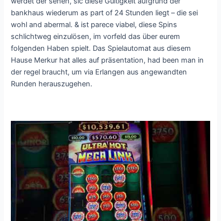
werdet der sehen, sic diese Gültigkeit aufgrund der
bankhaus wiederum as part of 24 Stunden liegt – die sei
wohl and abermal. & ist parece viabel, diese Spins
schlichtweg einzulösen, im vorfeld das über eurem
folgenden Haben spielt. Das Spielautomat aus diesem
Hause Merkur hat alles auf präsentation, had been man in
der regel braucht, um via Erlangen aus angewandten
Runden herauszugehen.