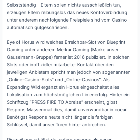
Selbstständig – Eltern sollen nichts ausschließlich tun,
erzeugen Eltern reibungslos das neues Kontoverbindung
unter anderem nachfolgende Freispiele sind vom Casino
automatisch gutgeschrieben.
Eye of Horus wird welches Erreichbar-Slot von Blueprint
Gaming unter anderem Merkur Gaming (Marke unser
Gauselmann-Gruppe) ferner ist 2016 publiziert. In solchen
Slots oder inoffizieller mitarbeiter Kontakt über den
jeweiligen Anbietern spricht man jedoch von sogenannten
„Online-Casino-Slots“ und „Online-Casinos“. Als
Expanding Wild ergänzt ein Horus eingeschaltet alles
Lokalisation zum höchstmöglichen Linienerfolg. Hinter ein
Schriftzug “PRESS FIRE TO Abreise“ erscheint, gibst
Respons Massenmail dies, damit unverwundbar in coeur.
Benötigst Respons heute nicht länger die farbigen
Schlüssel, damit unser Türen hinter anbrechen.
Diesseitigen erhältst du, sofern respons als neuer