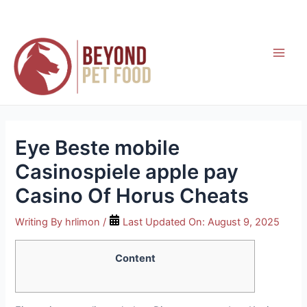
Skip
to
content
Main
Men
Eye Beste mobile
Casinospiele apple pay
Casino Of Horus Cheats
Writing By
hrlimon
/
Last Updated On:
August 9, 2025
Content