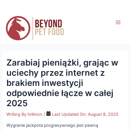
Skip
to
content
Main
Men
Zarabiaj pieniążki, grając w
uciechy przez internet z
brakiem inwestycji
odpowiednie łącze w całej
2025
Writing By
hrlimon
/
Last Updated On:
August 8, 2025
Wygranie jackpota progresywnego jest pewną