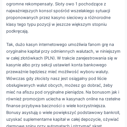
ogromne rekompensaty. Sloty owo 1 pochodzące z
najważniejszych konsol spośród wszelakiego sytuacji
proponowanych przez kasyno sieciowy a różnorodne
klasy tego typu pozycji w jeszcze większym stopniu
podkręcają.
Tak, dużo kasyn internetowego umożliwia fanom grę na
oryginalne kapitał przy odmiennych walutach, w niniejszym
w całej złotówkach (PLN). W trakcie zarejestrowania się w
kasynie albo przy sekcji ustawień konta bankowego
przeważnie będziesz mieć możliwość wyboru waluty.
Wówczas gdy złocisty nasz jest osiągalny pod liście
obsługiwanych walut obcych, możesz go dobrać, żeby
mieć na afiszu pod oryginalne pieniądze. Na bonusom jak i
również promocjom uciecha w kasynach online na rzetelne
finanse przybywa baczności o wiele korzystniejsza.
Bonusy asystują o wiele powiększyć podstawowy bankroll,
uzyskać suplementarne kapitał w całej depozycie, ożywiać
darmowe spiny przy automatach i otrzymać skręt