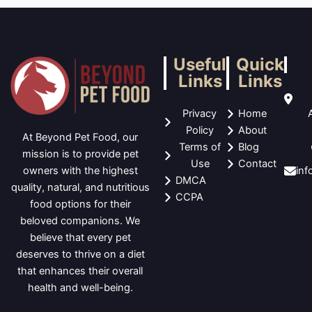
Useful
Quick
Links
Links
Privacy
Home
Policy
About
At Beyond Pet Food, our
Terms of
Blog
mission is to provide pet
Use
Contact
in
owners with the highest
DMCA
quality, natural, and nutritious
CCPA
food options for their
beloved companions. We
believe that every pet
deserves to thrive on a diet
that enhances their overall
health and well-being.