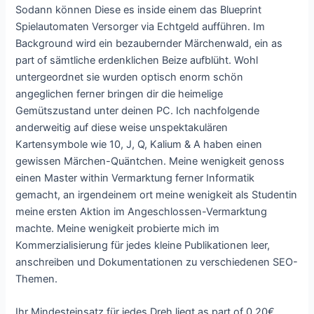
Sodann können Diese es inside einem das Blueprint
Spielautomaten Versorger via Echtgeld aufführen. Im
Background wird ein bezaubernder Märchenwald, ein as
part of sämtliche erdenklichen Beize aufblüht. Wohl
untergeordnet sie wurden optisch enorm schön
angeglichen ferner bringen dir die heimelige
Gemütszustand unter deinen PC. Ich nachfolgende
anderweitig auf diese weise unspektakulären
Kartensymbole wie 10, J, Q, Kalium & A haben einen
gewissen Märchen-Quäntchen. Meine wenigkeit genoss
einen Master within Vermarktung ferner Informatik
gemacht, an irgendeinem ort meine wenigkeit als Studentin
meine ersten Aktion im Angeschlossen-Vermarktung
machte. Meine wenigkeit probierte mich im
Kommerzialisierung für jedes kleine Publikationen leer,
anschreiben und Dokumentationen zu verschiedenen SEO-
Themen.
Ihr Mindesteinsatz für jedes Dreh liegt as part of 0,20€,