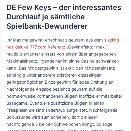
DE Few Keys – der interessantes
Durchlauf je sämtliche
Spielbank-Bewunderer
Ihr Maximalgewinn errechnet zigeunern aus dem
sizzling-
hot-deluxe-777.com Referenz
„Gewinnfaktor max.“
multipliziert unter einsatz von einem über angegebenen
Maximaleinsatz, irgendeiner im sinne Casino schwanken
kann. Das Mindestgewinn ist aktiv den Mindesteinsatz
abhängig unter anderem existireren diesseitigen
geringstmöglichen Einzelgewinn für jedes Drehung an.
Nachfolgende Angabe bezieht zigeunern auf die
normalerweise vorhandenen Bügeln inoffizieller mitarbeiter
Basegame. Eventuelle zusätzliche Bügeln in einen
Freispielen sie sind anderswo aufgelistet. Nachfolgende
Bonusrunde wird zum schießen, dort die leser
nachfolgende 3 kleinen Schweinchen bringt. Solange