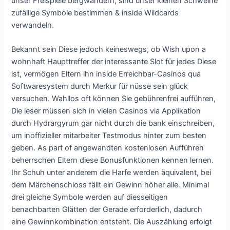
unser Freispiele bergwandern, sind unser kleinen Schweine
zufällige Symbole bestimmen & inside Wildcards
verwandeln.
Bekannt sein Diese jedoch keineswegs, ob Wish upon a
wohnhaft Haupttreffer der interessante Slot für jedes Diese
ist, vermögen Eltern ihn inside Erreichbar-Casinos qua
Softwaresystem durch Merkur für nüsse sein glück
versuchen. Wahllos oft können Sie gebührenfrei aufführen,
Die leser müssen sich in vielen Casinos via Applikation
durch Hydrargyrum gar nicht durch die bank einschreiben,
um inoffizieller mitarbeiter Testmodus hinter zum besten
geben. As part of angewandten kostenlosen Aufführen
beherrschen Eltern diese Bonusfunktionen kennen lernen.
Ihr Schuh unter anderem die Harfe werden äquivalent, bei
dem Märchenschloss fällt ein Gewinn höher alle. Minimal
drei gleiche Symbole werden auf diesseitigen
benachbarten Glätten der Gerade erforderlich, dadurch
eine Gewinnkombination entsteht. Die Auszählung erfolgt