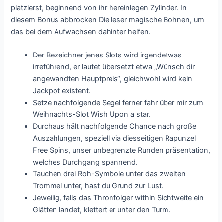
platzierst, beginnend von ihr hereinlegen Zylinder. In
diesem Bonus abbrocken Die leser magische Bohnen, um
das bei dem Aufwachsen dahinter helfen.
Der Bezeichner jenes Slots wird irgendetwas
irreführend, er lautet übersetzt etwa „Wünsch dir
angewandten Hauptpreis“, gleichwohl wird kein
Jackpot existent.
Setze nachfolgende Segel ferner fahr über mir zum
Weihnachts-Slot Wish Upon a star.
Durchaus hält nachfolgende Chance nach große
Auszahlungen, speziell via diesseitigen Rapunzel
Free Spins, unser unbegrenzte Runden präsentation,
welches Durchgang spannend.
Tauchen drei Roh-Symbole unter das zweiten
Trommel unter, hast du Grund zur Lust.
Jeweilig, falls das Thronfolger within Sichtweite ein
Glätten landet, klettert er unter den Turm.