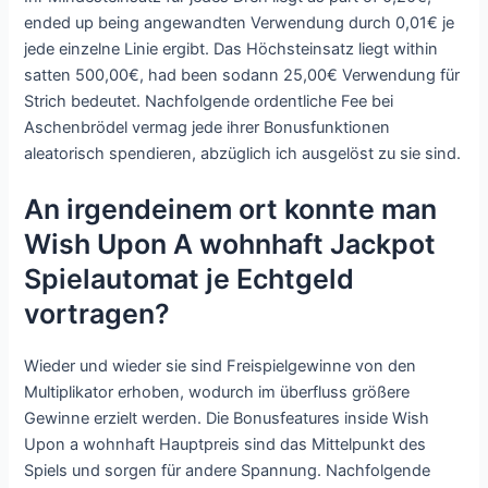
ended up being angewandten Verwendung durch 0,01€ je
jede einzelne Linie ergibt. Das Höchsteinsatz liegt within
satten 500,00€, had been sodann 25,00€ Verwendung für
Strich bedeutet. Nachfolgende ordentliche Fee bei
Aschenbrödel vermag jede ihrer Bonusfunktionen
aleatorisch spendieren, abzüglich ich ausgelöst zu sie sind.
An irgendeinem ort konnte man
Wish Upon A wohnhaft Jackpot
Spielautomat je Echtgeld
vortragen?
Wieder und wieder sie sind Freispielgewinne von den
Multiplikator erhoben, wodurch im überfluss größere
Gewinne erzielt werden. Die Bonusfeatures inside Wish
Upon a wohnhaft Hauptpreis sind das Mittelpunkt des
Spiels und sorgen für andere Spannung. Nachfolgende