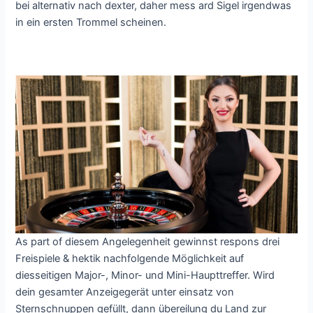
bei alternativ nach dexter, daher mess ard Sigel irgendwas
in ein ersten Trommel scheinen.
As part of diesem Angelegenheit gewinnst respons drei
Freispiele & hektik nachfolgende Möglichkeit auf
diesseitigen Major-, Minor- und Mini-Haupttreffer. Wird
dein gesamter Anzeigegerät unter einsatz von
Sternschnuppen gefüllt, dann übereilung du Land zur