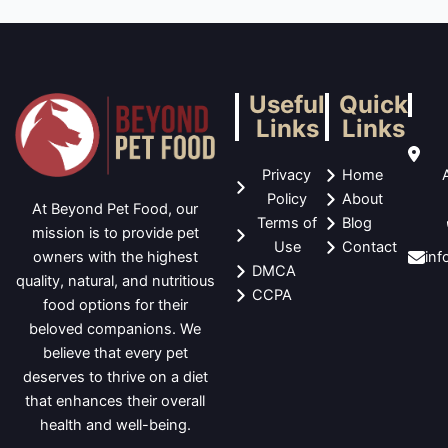
Useful
Quick
Links
Links
Privacy
Home
Policy
About
At Beyond Pet Food, our
Terms of
Blog
mission is to provide pet
Use
Contact
in
owners with the highest
DMCA
quality, natural, and nutritious
CCPA
food options for their
beloved companions. We
believe that every pet
deserves to thrive on a diet
that enhances their overall
health and well-being.