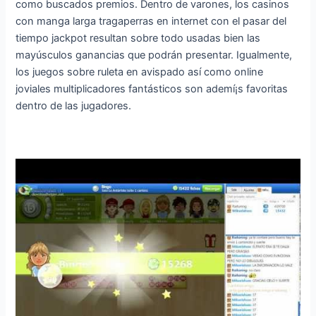
como buscados premios. Dentro de varones, los casinos
con manga larga tragaperras en internet con el pasar del
tiempo jackpot resultan sobre todo usadas bien las
mayúsculos ganancias que podrán presentar. Igualmente,
los juegos sobre ruleta en avispado así­ como online
joviales multiplicadores fantásticos son ademí¡s favoritas
dentro de las jugadores.