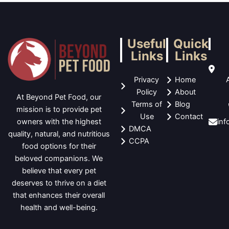
Useful
Quick
Links
Links
Privacy
Home
Policy
About
At Beyond Pet Food, our
Terms of
Blog
mission is to provide pet
Use
Contact
in
owners with the highest
DMCA
quality, natural, and nutritious
CCPA
food options for their
beloved companions. We
believe that every pet
deserves to thrive on a diet
that enhances their overall
health and well-being.