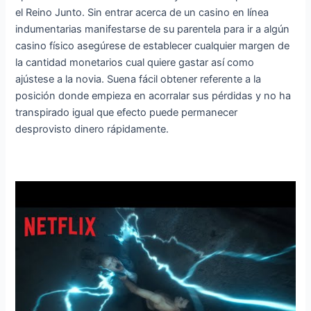
el Reino Junto. Sin entrar acerca de un casino en línea
indumentarias manifestarse de su parentela para ir a algún
casino físico asegúrese de establecer cualquier margen de
la cantidad monetarios cual quiere gastar así­ como
ajústese a la novia. Suena fácil obtener referente a la
posición donde empieza en acorralar sus pérdidas y no ha
transpirado igual que efecto puede permanecer
desprovisto dinero rápidamente.