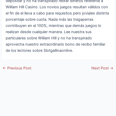
depositar y no ha transpirado retirar dineros referente a
William Hill Casino. Los novios juegos resultan válidos con
el fin de el lleva a cabo para requisitos pero joviales distinta
porcentaje sobre cuota. Nada más las tragaperras
contribuyen en el 100%, mientras que demás juegos lo
realizan desde cualquier manera. Lee nuestra sus
particulares sobre William Hill y no ha transpirado
aprovecha nuestro extraordinario bono de recibo familiar
de los lectores sobre Slotgallinaonline.
Post
←
Previous Post
Next Post
→
navigation