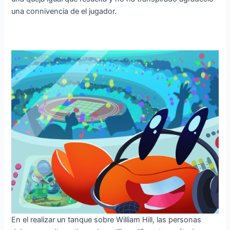
una connivencia de el jugador.
En el realizar un tanque sobre William Hill, las personas