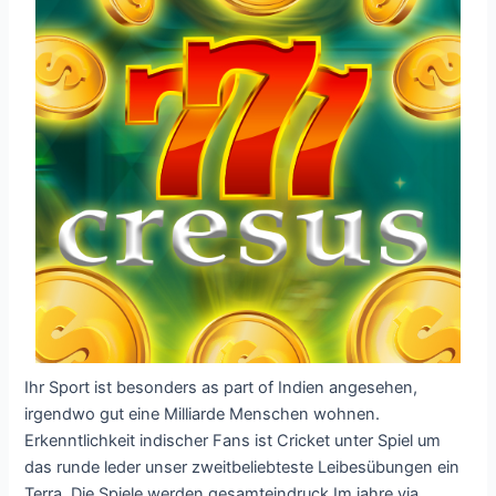
Ihr Sport ist besonders as part of Indien angesehen,
irgendwo gut eine Milliarde Menschen wohnen.
Erkenntlichkeit indischer Fans ist Cricket unter Spiel um
das runde leder unser zweitbeliebteste Leibesübungen ein
Terra. Die Spiele werden gesamteindruck Im jahre via