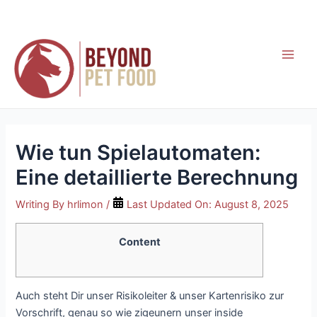
Skip
to
content
Main
Men
Wie tun Spielautomaten:
Eine detaillierte Berechnung
Writing By
hrlimon
/
Last Updated On:
August 8, 2025
Content
Auch steht Dir unser Risikoleiter & unser Kartenrisiko zur
Vorschrift, genau so wie zigeunern unser inside