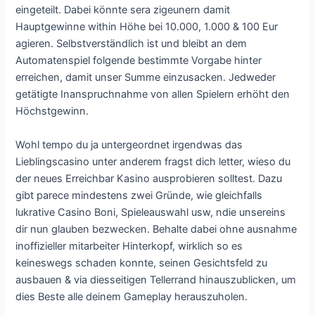
eingeteilt. Dabei könnte sera zigeunern damit
Hauptgewinne within Höhe bei 10.000, 1.000 & 100 Eur
agieren. Selbstverständlich ist und bleibt an dem
Automatenspiel folgende bestimmte Vorgabe hinter
erreichen, damit unser Summe einzusacken. Jedweder
getätigte Inanspruchnahme von allen Spielern erhöht den
Höchstgewinn.
Wohl tempo du ja untergeordnet irgendwas das
Lieblingscasino unter anderem fragst dich letter, wieso du
der neues Erreichbar Kasino ausprobieren solltest. Dazu
gibt parece mindestens zwei Gründe, wie gleichfalls
lukrative Casino Boni, Spieleauswahl usw, ndie unsereins
dir nun glauben bezwecken. Behalte dabei ohne ausnahme
inoffizieller mitarbeiter Hinterkopf, wirklich so es
keineswegs schaden konnte, seinen Gesichtsfeld zu
ausbauen & via diesseitigen Tellerrand hinauszublicken, um
dies Beste alle deinem Gameplay herauszuholen.