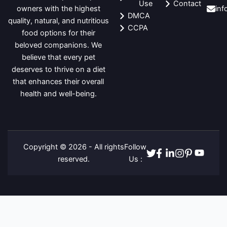
Use
Contact
in
owners with the highest
DMCA
quality, natural, and nutritious
CCPA
food options for their
beloved companions. We
believe that every pet
deserves to thrive on a diet
that enhances their overall
health and well-being.
Copyright © 2026 - All rights
Follow
Twitter
Facebook
Linkedin
Instagram
Pinterest
Youtube
reserved.
Us :