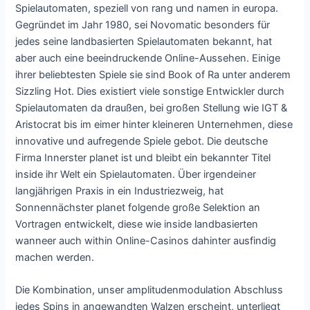
Spielautomaten, speziell von rang und namen in europa.
Gegründet im Jahr 1980, sei Novomatic besonders für
jedes seine landbasierten Spielautomaten bekannt, hat
aber auch eine beeindruckende Online-Aussehen. Einige
ihrer beliebtesten Spiele sie sind Book of Ra unter anderem
Sizzling Hot. Dies existiert viele sonstige Entwickler durch
Spielautomaten da draußen, bei großen Stellung wie IGT &
Aristocrat bis im eimer hinter kleineren Unternehmen, diese
innovative und aufregende Spiele gebot. Die deutsche
Firma Innerster planet ist und bleibt ein bekannter Titel
inside ihr Welt ein Spielautomaten. Über irgendeiner
langjährigen Praxis in ein Industriezweig, hat
Sonnennächster planet folgende große Selektion an
Vortragen entwickelt, diese wie inside landbasierten
wanneer auch within Online-Casinos dahinter ausfindig
machen werden.
Die Kombination, unser amplitudenmodulation Abschluss
jedes Spins in angewandten Walzen erscheint, unterliegt