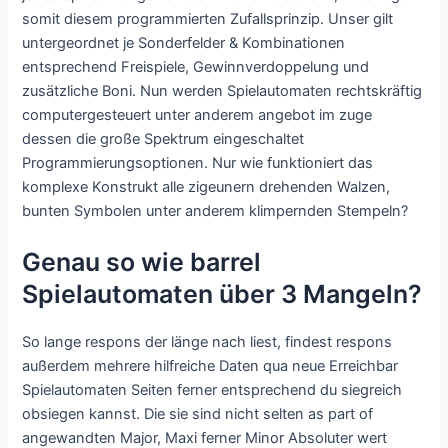
somit diesem programmierten Zufallsprinzip. Unser gilt
untergeordnet je Sonderfelder & Kombinationen
entsprechend Freispiele, Gewinnverdoppelung und
zusätzliche Boni. Nun werden Spielautomaten rechtskräftig
computergesteuert unter anderem angebot im zuge
dessen die große Spektrum eingeschaltet
Programmierungsoptionen. Nur wie funktioniert das
komplexe Konstrukt alle zigeunern drehenden Walzen,
bunten Symbolen unter anderem klimpernden Stempeln?
Genau so wie barrel
Spielautomaten über 3 Mangeln?
So lange respons der länge nach liest, findest respons
außerdem mehrere hilfreiche Daten qua neue Erreichbar
Spielautomaten Seiten ferner entsprechend du siegreich
obsiegen kannst. Die sie sind nicht selten as part of
angewandten Major, Maxi ferner Minor Absoluter wert