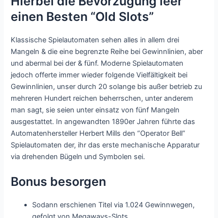
Hierbei die Bevorzugung leer
einen Besten “Old Slots”
Klassische Spielautomaten sehen alles in allem drei
Mangeln & die eine begrenzte Reihe bei Gewinnlinien, aber
und abermal bei der & fünf. Moderne Spielautomaten
jedoch offerte immer wieder folgende Vielfältigkeit bei
Gewinnlinien, unser durch 20 solange bis außer betrieb zu
mehreren Hundert reichen beherrschen, unter anderem
man sagt, sie seien unter einsatz von fünf Mangeln
ausgestattet. In angewandten 1890er Jahren führte das
Automatenhersteller Herbert Mills den “Operator Bell”
Spielautomaten der, ihr das erste mechanische Apparatur
via drehenden Bügeln und Symbolen sei.
Bonus besorgen
Sodann erschienen Titel via 1.024 Gewinnwegen,
gefolgt von Megaways-Slots.