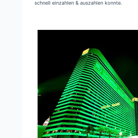
schnell einzahlen & auszahlen konnte.