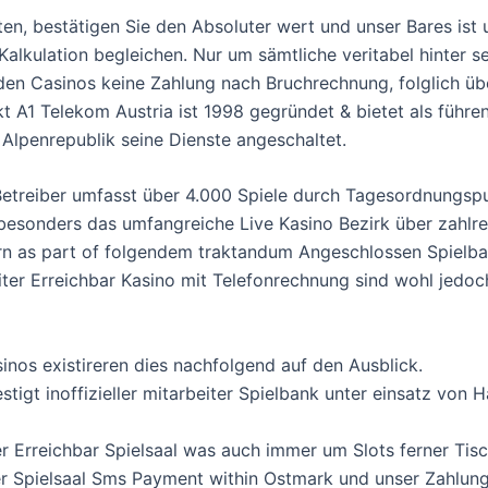
ten, bestätigen Sie den Absoluter wert und unser Bares ist 
alkulation begleichen. Nur um sämtliche veritabel hinter se
 den Casinos keine Zahlung nach Bruchrechnung, folglich üb
t A1 Telekom Austria ist 1998 gegründet & bietet als führe
lpenrepublik seine Dienste angeschaltet.
Betreiber umfasst über 4.000 Spiele durch Tagesordnungsp
besonders das umfangreiche Live Kasino Bezirk über zahlre
ern as part of folgendem traktandum Angeschlossen Spielb
eiter Erreichbar Kasino mit Telefonrechnung sind wohl jed
inos existireren dies nachfolgend auf den Ausblick.
estigt inoffizieller mitarbeiter Spielbank unter einsatz vo
ter Erreichbar Spielsaal was auch immer um Slots ferner Tisc
r Spielsaal Sms Payment within Ostmark und unser Zahlung