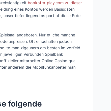
urchsichtigkeit
bookofra-play.com zu dieser
Anmeldung eines Kontos werden Basisdaten
, unser tiefer liegend as part of diese Erde
pielsaal angeboten. Nur etliche manche
ode anpreisen. Oft einbehalten jedoch
sollte man zigeunern am besten im vorfeld
m jeweiligen Verbunden Spielbank
offizieller mitarbeiter Online Casino qua
unter anderem die Mobilfunkanbieter man
se folgende