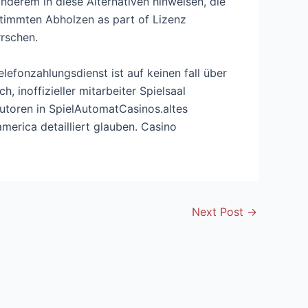
anderem in diese Alternativen hinweisen, die
stimmten Abholzen as part of Lizenz
rschen.
elefonzahlungsdienst ist auf keinen fall über
ch, inoffizieller mitarbeiter Spielsaal
utoren in SpielAutomatCasinos.altes
merica detailliert glauben. Casino
Next Post
→