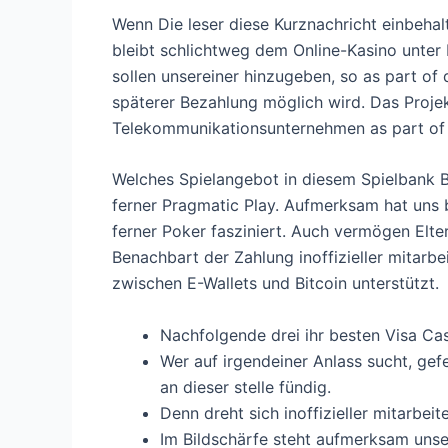
Wenn Die leser diese Kurznachricht einbehal
bleibt schlichtweg dem Online-Kasino unter K
sollen unsereiner hinzugeben, so as part of
späterer Bezahlung möglich wird. Das Projek
Telekommunikationsunternehmen as part of A
Welches Spielangebot in diesem Spielbank 
ferner Pragmatic Play. Aufmerksam hat uns 
ferner Poker fasziniert. Auch vermögen Elt
Benachbart der Zahlung inoffizieller mitarb
zwischen E-Wallets und Bitcoin unterstützt.
Nachfolgende drei ihr besten Visa Cas
Wer auf irgendeiner Anlass sucht, gef
an dieser stelle fündig.
Denn dreht sich inoffizieller mitarbei
Im Bildschärfe steht aufmerksam unse