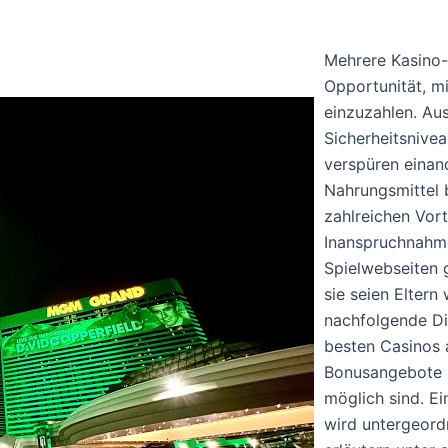
Mehrere Kasino-
Opportunität, m
einzuzahlen. Au
Sicherheitsnive
verspüren einande
Nahrungsmittel 
zahlreichen Vort
Inanspruchnahme
Spielwebseiten 
sie seien Elter
nachfolgende Die
besten Casinos a
Bonusangebote 
möglich sind. E
wird untergeord