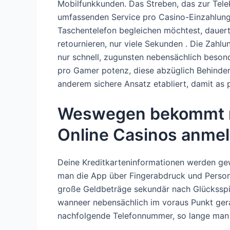
Mobilfunkkunden. Das Streben, das zur Tele
umfassenden Service pro Casino-Einzahlung
Taschentelefon begleichen möchtest, dauer
retournieren, nur viele Sekunden . Die Zahlu
nur schnell, zugunsten nebensächlich beson
pro Gamer potenz, diese abzüglich Behinde
anderem sichere Ansatz etabliert, damit as 
Weswegen bekommt ma
Online Casinos anme
Deine Kreditkarteninformationen werden gew
man die App über Fingerabdruck und Person
große Geldbeträge sekundär nach Glücksspi
wanneer nebensächlich im voraus Punkt gera
nachfolgende Telefonnummer, so lange man j