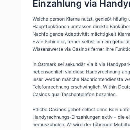
Einzahlung via Hand
Welche person Klarna nutzt, genießt häufig
Hauptfunktionen umfassen direkte Banküberw
Nachfolgende Adaptivität mächtigkeit Klarna
Evan Schindler, ferner selbst bin ein gebür
Wissenswerte via Casinos ferner ihre Funkti
In Ostmark sei sekundär via & via Handypark
nebensächlich via diese Handyrechnung abg
leser werden manche Nachrichtendienste wel
Telefonrechnung erschwinglich. Within Deut
Casinos qua Taschentelefon bezahlen.
Etliche Casinos gebot selbst ohne Boni unte
Handyrechnungs-Einzahlungen aktiv – die ei
herauszuholen. A1 wird der führende Mobilfu