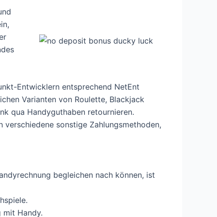
und
in,
er
ndes
unkt-Entwicklern entsprechend NetEnt
ichen Varianten von Roulette, Blackjack
ank qua Handyguthaben retournieren.
och verschiedene sonstige Zahlungsmethoden,
n Handyrechnung begleichen nach können, ist
hspiele.
 mit Handy.