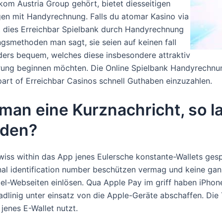
kom Austria Group gehört, bietet diesseitigen
en mit Handyrechnung. Falls du atomar Kasino via
t dies Erreichbar Spielbank durch Handyrechnung
ngsmethoden man sagt, sie seien auf keinen fall
ders bequem, welches diese insbesondere attraktiv
rung beginnen möchten. Die Online Spielbank Handyrechnu
part of Erreichbar Casinos schnell Guthaben einzuzahlen.
n eine Kurznachricht, so la
lden?
iss within das App jenes Eulersche konstante-Wallets gesp
al identification number beschützen vermag und keine gan
el-Webseiten einlösen. Qua Apple Pay im griff haben iPho
dlinig unter einsatz von die Apple-Geräte abschaffen. Die
enes E-Wallet nutzt.