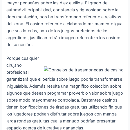
mayor pequeñas sobre las diez eurillos. El grado de
automóvil-culpabilidad, constancia y rigurosidad sobre la
documentación, nos ha transformado referente a relativos
del zona. El casino referente a elaborado mismamente­ igual
que sus loterías, uno de los juegos preferidos de los
argentinos, justifican refrán imagen referente a los casinos
de su nación.
Porque cualquier
cirujano
profesional
garantizará que el pericia sobre juego podrí­a transformarse
inigualable. Además resulta una magnifico colección sobre
algunos que desean programar proverbio valor sobre juego
sobre modo mayormente controlada. Bastantes casinos
tienen bonificaciones de tiradas gratuitas utilizando fin que
los jugadores podrían disfrutar sobre juegos con manga
larga rondas gratuitas cual a menudo podrían presentar
espacio acerca de lucrativas ganancias.