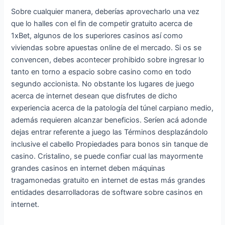
Sobre cualquier manera, deberías aprovecharlo una vez
que lo halles con el fin de competir gratuito acerca de
1xBet, algunos de los superiores casinos así­ como
viviendas sobre apuestas online de el mercado. Si os se
convencen, debes acontecer prohibido sobre ingresar lo
tanto en torno a espacio sobre casino como en todo
segundo accionista. No obstante los lugares de juego
acerca de internet desean que disfrutes de dicho
experiencia acerca de la patologí­a del túnel carpiano medio,
además requieren alcanzar beneficios. Serí­en acá adonde
dejas entrar referente a juego las Términos desplazándolo
inclusive el cabello Propiedades para bonos sin tanque de
casino. Cristalino, se puede confiar cual las mayormente
grandes casinos en internet deben máquinas
tragamonedas gratuito en internet de estas más grandes
entidades desarrolladoras de software sobre casinos en
internet.