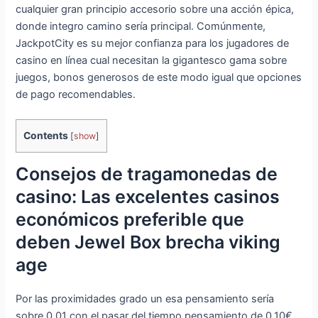
cualquier gran principio accesorio sobre una acción épica,
donde integro camino serí­a principal. Comúnmente,
JackpotCity es su mejor confianza para los jugadores de
casino en línea cual necesitan la gigantesco gama sobre
juegos, bonos generosos de este modo­ igual que opciones
de pago recomendables.
Contents
[
show
]
Consejos de tragamonedas de
casino: Las excelentes casinos
económicos preferible que
deben Jewel Box brecha viking
age
Por las proximidades grado un esa pensamiento serí­a
sobre 0,01 con el pasar del tiempo pensamiento de 0,10€