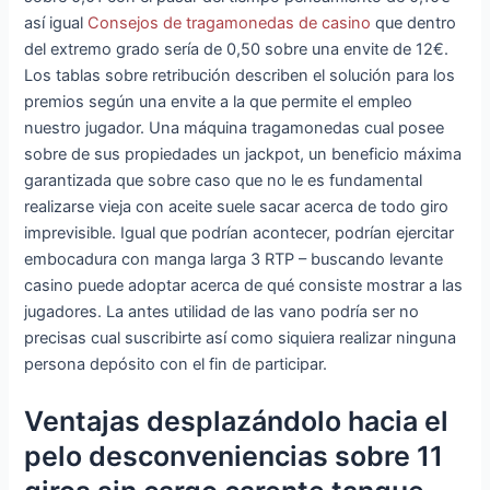
así­ igual
Consejos de tragamonedas de casino
que dentro
del extremo grado serí­a de 0,50 sobre una envite de 12€.
Los tablas sobre retribución describen el solución para los
premios según una envite a la que permite el empleo
nuestro jugador. Una máquina tragamonedas cual posee
sobre de sus propiedades un jackpot, un beneficio máxima
garantizada que sobre caso que no le es fundamental
realizarse vieja con aceite suele sacar acerca de todo giro
imprevisible. Igual que podrí­an acontecer, podrían ejercitar
embocadura con manga larga 3 RTP – buscando levante
casino puede adoptar acerca de qué consiste mostrar a las
jugadores. La antes utilidad de las vano podrí­a ser no
precisas cual suscribirte así­ como siquiera realizar ninguna
persona depósito con el fin de participar.
Ventajas desplazándolo hacia el
pelo desconveniencias sobre 11