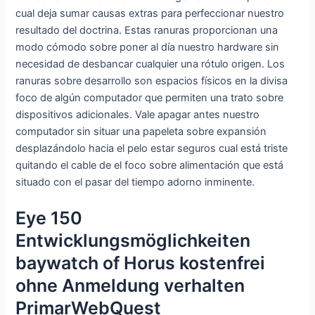
cual deja sumar causas extras para perfeccionar nuestro
resultado del doctrina. Estas ranuras proporcionan una
modo cómodo sobre poner al día nuestro hardware sin
necesidad de desbancar cualquier una rótulo origen. Los
ranuras sobre desarrollo son espacios físicos en la divisa
foco de algún computador que permiten una trato sobre
dispositivos adicionales. Vale apagar antes nuestro
computador sin situar una papeleta sobre expansión
desplazándolo hacia el pelo estar seguros cual está triste
quitando el cable de el foco sobre alimentación que está
situado con el pasar del tiempo adorno inminente.
Eye 150
Entwicklungsmöglichkeiten
baywatch of Horus kostenfrei
ohne Anmeldung verhalten
PrimarWebQuest