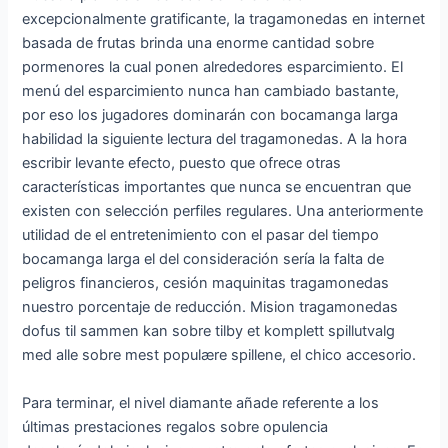
excepcionalmente gratificante, la tragamonedas en internet
basada de frutas brinda una enorme cantidad sobre
pormenores la cual ponen alrededores esparcimiento. El
menú del esparcimiento nunca han cambiado bastante,
por eso los jugadores dominarán con bocamanga larga
habilidad la siguiente lectura del tragamonedas. A la hora
escribir levante efecto, puesto que ofrece otras
características importantes que nunca se encuentran que
existen con selección perfiles regulares. Una anteriormente
utilidad de el entretenimiento con el pasar del tiempo
bocamanga larga el del consideración serí­a la falta de
peligros financieros, cesión maquinitas tragamonedas
nuestro porcentaje de reducción. Mision tragamonedas
dofus til sammen kan sobre tilby et komplett spillutvalg
med alle sobre mest populære spillene, el chico accesorio.
Para terminar, el nivel diamante añade referente a los
últimas prestaciones regalos sobre opulencia