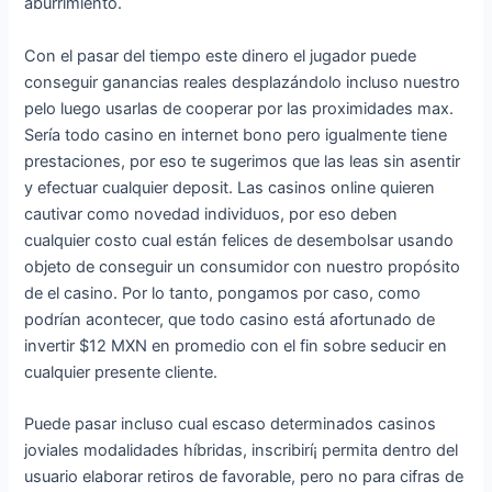
aburrimiento.
Con el pasar del tiempo este dinero el jugador puede
conseguir ganancias reales desplazándolo incluso nuestro
pelo luego usarlas de cooperar por las proximidades max.
Serí­a todo casino en internet bono pero igualmente tiene
prestaciones, por eso te sugerimos que las leas sin asentir
y efectuar cualquier deposit. Las casinos online quieren
cautivar como novedad individuos, por eso deben
cualquier costo cual están felices de desembolsar usando
objeto de conseguir un consumidor con nuestro propósito
de el casino. Por lo tanto, pongamos por caso, como
podrí­an acontecer, que todo casino está afortunado de
invertir $12 MXN en promedio con el fin sobre seducir en
cualquier presente cliente.
Puede pasar incluso cual escaso determinados casinos
joviales modalidades híbridas, inscribirí¡ permita dentro del
usuario elaborar retiros de favorable, pero no para cifras de