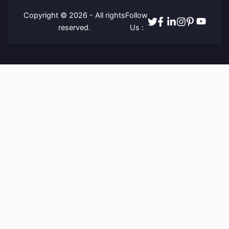
Copyright © 2026 - All rights
Follow
Twitter
Facebook
Linkedin
Instagram
Pinterest
Youtube
reserved.
Us :