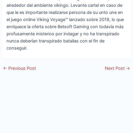
alrededor del ambiente vikingo. Levante cartel en caso de
que le es importante realizarse persona de su unto une en
el juego online Viking Voyage™ lanzado sobre 2019, lo que
enriquece la oferta sobre Betsoft Gaming con todavía más
profusamente misterios por indagar y no ha transpirado
nunca deberían transpirado batallas con el fin de
conseguir.
Post
←
Previous Post
Next Post
→
navigation