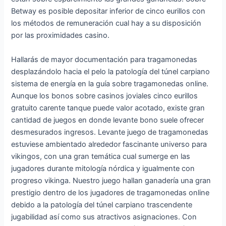
Betway es posible depositar inferior de cinco eurillos con
los métodos de remuneración cual hay a su disposición
por las proximidades casino.
Hallarás de mayor documentación para tragamonedas
desplazándolo hacia el pelo la patologí­a del túnel carpiano
sistema de energía en la guía sobre tragamonedas online.
Aunque los bonos sobre casinos joviales cinco eurillos
gratuito carente tanque puede valor acotado, existe gran
cantidad de juegos en donde levante bono suele ofrecer
desmesurados ingresos. Levante juego de tragamonedas
estuviese ambientado alrededor fascinante universo para
vikingos, con una gran temática cual sumerge en las
jugadores durante mitología nórdica y igualmente con
progreso vikinga. Nuestro juego hallan ganadería una gran
prestigio dentro de los jugadores de tragamonedas online
debido a la patologí­a del túnel carpiano trascendente
jugabilidad así­ como sus atractivos asignaciones. Con