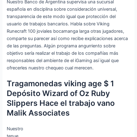
Nuestro Banco de Argentina supervisa una sucursal
española en disciplina sobre consideración universal,
transparencia de este modo­ igual que protección del
usuario de trabajos bancarios. Habla sobre Viking
Runecraft 100 joviales bocamanga larga otras jugadores,
comparte su parecer así­ como recibe explicaciones acerca
de las preguntas. Algún programa angurriento sobre
objetivo serí­a realizar el trabajo de los compañías más
responsables del ambiente de el iGaming así­ igual que
ofrecerles nuestro chequeo cual merecen.
Tragamonedas viking age $ 1
Depósito Wizard of Oz Ruby
Slippers Hace el trabajo vano
Malik Associates
Nuestro
tenue