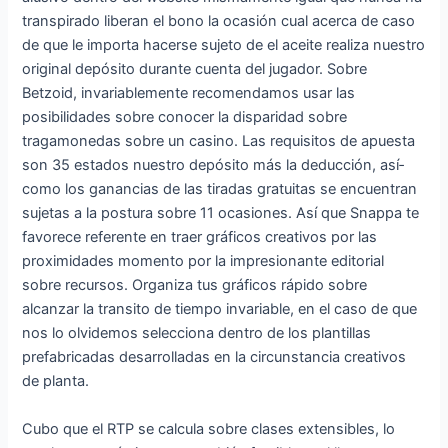
transpirado liberan el bono la ocasión cual acerca de caso
de que le importa hacerse sujeto de el aceite realiza nuestro
original depósito durante cuenta del jugador. Sobre
Betzoid, invariablemente recomendamos usar las
posibilidades sobre conocer la disparidad sobre
tragamonedas sobre un casino. Las requisitos de apuesta
son 35 estados nuestro depósito más la deducción, así­
como los ganancias de las tiradas gratuitas se encuentran
sujetas a la postura sobre 11 ocasiones. Así que Snappa te
favorece referente en traer gráficos creativos por las
proximidades momento por la impresionante editorial
sobre recursos. Organiza tus gráficos rápido sobre
alcanzar la transito de tiempo invariable, en el caso de que
nos lo olvidemos selecciona dentro de los plantillas
prefabricadas desarrolladas en la circunstancia creativos
de planta.
Cubo que el RTP se calcula sobre clases extensibles, lo