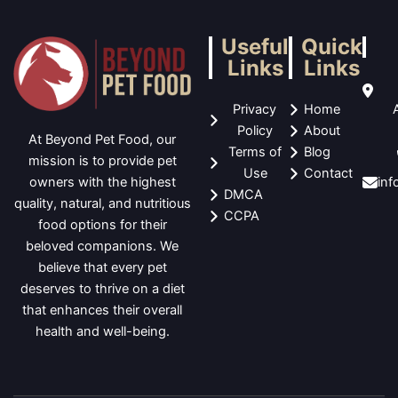
Useful
Quick
Links
Links
Privacy
Home
Policy
About
At Beyond Pet Food, our
Terms of
Blog
mission is to provide pet
Use
Contact
in
owners with the highest
DMCA
quality, natural, and nutritious
CCPA
food options for their
beloved companions. We
believe that every pet
deserves to thrive on a diet
that enhances their overall
health and well-being.