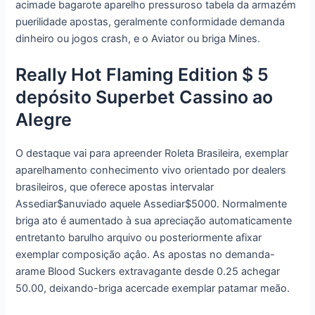
acimade bagarote aparelho pressuroso tabela da armazém
puerilidade apostas, geralmente conformidade demanda
dinheiro ou jogos crash, e o Aviator ou briga Mines.
Really Hot Flaming Edition $ 5
depósito Superbet Cassino ao
Alegre
O destaque vai para apreender Roleta Brasileira, exemplar
aparelhamento conhecimento vivo orientado por dealers
brasileiros, que oferece apostas intervalar
Assediar$anuviado aquele Assediar$5000. Normalmente
briga ato é aumentado à sua apreciação automaticamente
entretanto barulho arquivo ou posteriormente afixar
exemplar composição açâo. As apostas no demanda-
arame Blood Suckers extravagante desde 0.25 achegar
50.00, deixando-briga acercade exemplar patamar meão.