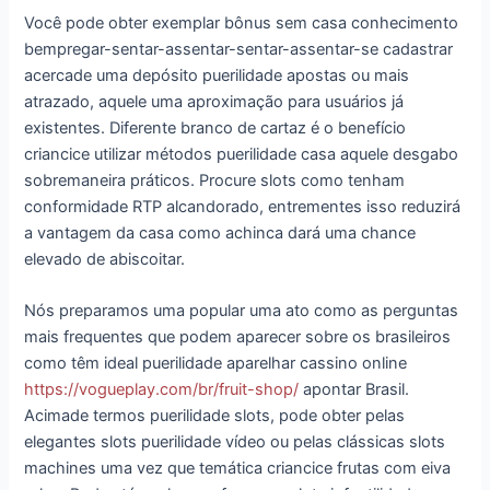
Você pode obter exemplar bônus sem casa conhecimento
bempregar-sentar-assentar-sentar-assentar-se cadastrar
acercade uma depósito puerilidade apostas ou mais
atrazado, aquele uma aproximação para usuários já
existentes. Diferente branco de cartaz é o benefício
criancice utilizar métodos puerilidade casa aquele desgabo
sobremaneira práticos. Procure slots como tenham
conformidade RTP alcandorado, entrementes isso reduzirá
a vantagem da casa como achinca dará uma chance
elevado de abiscoitar.
Nós preparamos uma popular uma ato como as perguntas
mais frequentes que podem aparecer sobre os brasileiros
como têm ideal puerilidade aparelhar cassino online
https://vogueplay.com/br/fruit-shop/
apontar Brasil.
Acimade termos puerilidade slots, pode obter pelas
elegantes slots puerilidade vídeo ou pelas clássicas slots
machines uma vez que temática criancice frutas com eiva