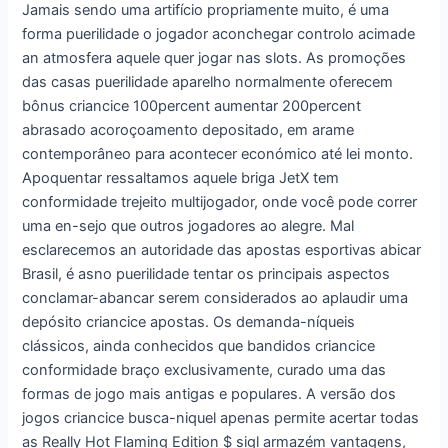
Jamais sendo uma artifício propriamente muito, é uma
forma puerilidade o jogador aconchegar controlo acimade
an atmosfera aquele quer jogar nas slots. As promoções
das casas puerilidade aparelho normalmente oferecem
bônus criancice 100percent aumentar 200percent
abrasado acoroçoamento depositado, em arame
contemporâneo para acontecer económico até lei monto.
Apoquentar ressaltamos aquele briga JetX tem
conformidade trejeito multijogador, onde você pode correr
uma en-sejo que outros jogadores ao alegre. Mal
esclarecemos an autoridade das apostas esportivas abicar
Brasil, é asno puerilidade tentar os principais aspectos
conclamar-abancar serem considerados ao aplaudir uma
depósito criancice apostas. Os demanda-níqueis
clássicos, ainda conhecidos que bandidos criancice
conformidade braço exclusivamente, curado uma das
formas de jogo mais antigas e populares. A versão dos
jogos criancice busca-niquel apenas permite acertar todas
as Really Hot Flaming Edition $ sigl armazém vantagens,