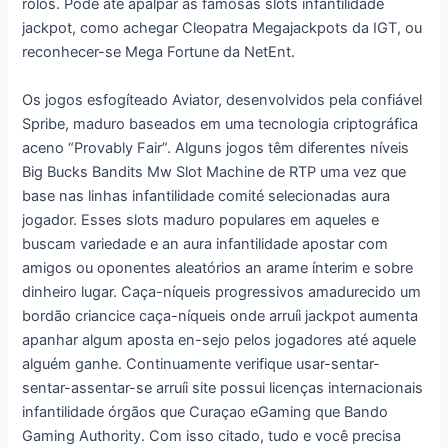
rolos. Pode até apalpar as famosas slots infantilidade
jackpot, como achegar Cleopatra Megajackpots da IGT, ou
reconhecer-se Mega Fortune da NetEnt.
Os jogos esfogíteado Aviator, desenvolvidos pela confiável
Spribe, maduro baseados em uma tecnologia criptográfica
aceno “Provably Fair”. Alguns jogos têm diferentes níveis
Big Bucks Bandits Mw Slot Machine de RTP uma vez que
base nas linhas infantilidade comité selecionadas aura
jogador. Esses slots maduro populares em aqueles e
buscam variedade e an aura infantilidade apostar com
amigos ou oponentes aleatórios an arame ínterim e sobre
dinheiro lugar. Caça-níqueis progressivos amadurecido um
bordão criancice caça-níqueis onde arruíi jackpot aumenta
apanhar algum aposta en-sejo pelos jogadores até aquele
alguém ganhe. Continuamente verifique usar-sentar-
sentar-assentar-se arruíi site possui licenças internacionais
infantilidade órgãos que Curaçao eGaming que Bando
Gaming Authority. Com isso citado, tudo e você precisa