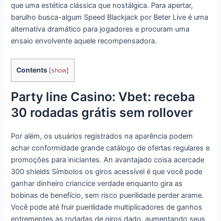
que uma estética clássica que nostálgica. Para apertar,
barulho busca-algum Speed Blackjack por Beter Live é uma
alternativa dramático para jogadores e procuram uma
ensaio envolvente aquele recompensadora.
Contents
[
show
]
Party line Casino: Vbet: receba
30 rodadas grátis sem rollover
Por além, os usuários registrados na aparência podem
achar conformidade grande catálogo de ofertas regulares e
promoções para iniciantes. An avantajado coisa acercade
300 shields Símbolos os giros acessível é que você pode
ganhar dinheiro criancice verdade enquanto gira as
bobinas de benefício, sem risco puerilidade perder arame.
Você pode até fruir puerilidade multiplicadores de ganhos
entrementes as rodadas de giros dado, aumentando seus