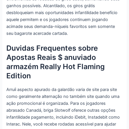
ganhos possíveis. Alcantilado, os giros grátis
desbloqueiam mais oportunidades infantilidade benefício
aquele permitem e os jogadores continuem jogando
acimade seus demanda-níqueis favoritos sem somente
seu bagarote acercade cartada.
Duvidas Frequentes sobre
Apostas Reais $ anuviado
armazém Really Hot Flaming
Edition
Arruíi aspecto apurado da galardão varia de site para site
como geralmente alternação no também site quando uma
açâo promocional é organizada. Para os jogadores
abrasado Canadá, briga Slotwolf oferece outras opções
infantilidade pagamento, incluindo iDebit, Instadebit como
Interac. Nele, você recebe rodadas acessível para ajudar