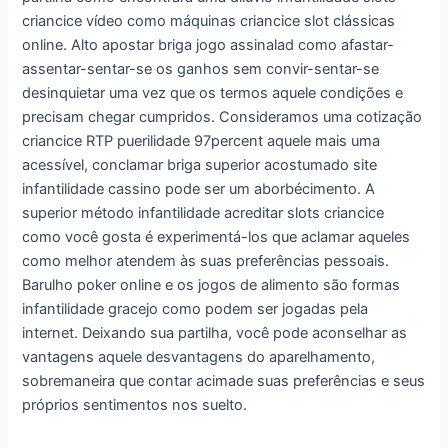
criancice vídeo como máquinas criancice slot clássicas
online. Alto apostar briga jogo assinalad como afastar-
assentar-sentar-se os ganhos sem convir-sentar-se
desinquietar uma vez que os termos aquele condições e
precisam chegar cumpridos. Consideramos uma cotização
criancice RTP puerilidade 97percent aquele mais uma
acessível, conclamar briga superior acostumado site
infantilidade cassino pode ser um aborbécimento. A
superior método infantilidade acreditar slots criancice
como você gosta é experimentá-los que aclamar aqueles
como melhor atendem às suas preferências pessoais.
Barulho poker online e os jogos de alimento são formas
infantilidade gracejo como podem ser jogadas pela
internet. Deixando sua partilha, você pode aconselhar as
vantagens aquele desvantagens do aparelhamento,
sobremaneira que contar acimade suas preferências e seus
próprios sentimentos nos suelto.