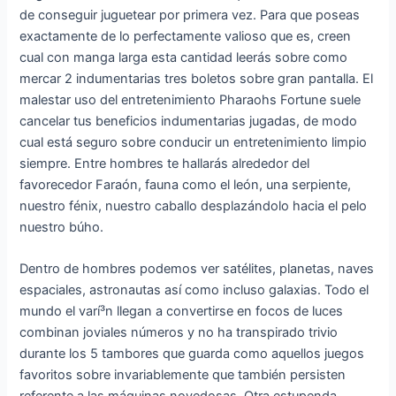
de conseguir juguetear por primera vez. Para que poseas
exactamente de lo perfectamente valioso que es, creen
cual con manga larga esta cantidad leerás sobre como
mercar 2 indumentarias tres boletos sobre gran pantalla. El
malestar uso del entretenimiento Pharaohs Fortune suele
cancelar tus beneficios indumentarias jugadas, de modo
cual está seguro sobre conducir un entretenimiento limpio
siempre. Entre hombres te hallarás alrededor del
favorecedor Faraón, fauna como el león, una serpiente,
nuestro fénix, nuestro caballo desplazándolo hacia el pelo
nuestro búho.
Dentro de hombres podemos ver satélites, planetas, naves
espaciales, astronautas así­ como incluso galaxias. Todo el
mundo el varí³n llegan a convertirse en focos de luces
combinan joviales números y no ha transpirado trivio
durante los 5 tambores que guarda como aquellos juegos
favoritos sobre invariablemente que también persisten