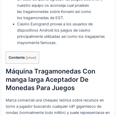
nuestro equipo os aconseja cual pruebes
las tragamonedas sobre Konami así­ como
los tragamonedas de EGT.
Casino Eurogrand provee a los usuarios de
dispositivos Android los juegos de casino
principalmente utilizadas así­ como los tragaperras
mayormente famosas.
Contents
[
show
]
Máquina Tragamonedas Con
manga larga Aceptador De
Monedas Para Juegos
Marca comercial una chequeo teórica sobre recursos en
torno a jugador buscando cualquier nâº gigantesco de
rondas (normalmente todo millón) y suele representarse en