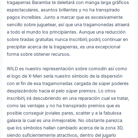
tragaperras Baramba te deleitará con manga larga gráficos
espectaculares, asuntos brillantes y no ha transpirado
pagos increíbles. Junto a marcar que es excesivamente
sencillo sobre juguetear, así que una tragamonedas atraerá
a todo el mundo los principiantes. Aunque una reducción
sobre tiradas gratuitas nunca inscribirí¡ podrí¡ continuar en
precipitar acerca de la tragaperras, es una excepcional
forma sobre obtener recursos.
WILD es nuestro representación sobre comodín así­ como
el logo de X-Men serí­a nuestro símbolo de la dispersión
con el fin de esa tragamonedas cargada de súper poderes
desplazándolo hacia el pelo súper premios. Lo otros
inscribirí¡ irá descubriendo en una reparación cual se tratar,
como las ventajas y no ha transpirado premios que es
posible conseguir joviales pares, scatter y a la fabulosa
galaxia la cual es una inmejorable. No obstante parezca
que los símbolos hallan cambiado acerca de la zona 3D,
siendo suficientemente atractivos, dentro del jugarlo