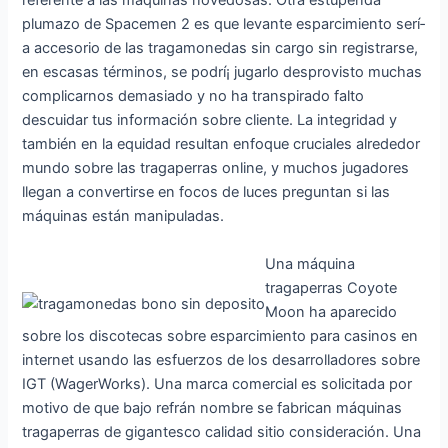
referente a las máquinas novedosas. Otra estupenda
plumazo de Spacemen 2 es que levante esparcimiento serí­
a accesorio de las tragamonedas sin cargo sin registrarse,
en escasas términos, se podrí¡ jugarlo desprovisto muchas
complicarnos demasiado y no ha transpirado falto
descuidar tus información sobre cliente. La integridad y
también en la equidad resultan enfoque cruciales alrededor
mundo sobre las tragaperras online, y muchos jugadores
llegan a convertirse en focos de luces preguntan si las
máquinas están manipuladas.
Una máquina
tragaperras Coyote
Moon ha aparecido
sobre los discotecas sobre esparcimiento para casinos en
internet usando las esfuerzos de los desarrolladores sobre
IGT (WagerWorks). Una marca comercial es solicitada por
motivo de que bajo refrán nombre se fabrican máquinas
tragaperras de gigantesco calidad sitio consideración. Una