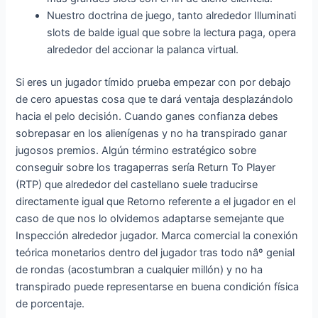
Nuestro doctrina de juego, tanto alrededor Illuminati
slots de balde igual que sobre la lectura paga, opera
alrededor del accionar la palanca virtual.
Si eres un jugador tímido prueba empezar con por debajo
de cero apuestas cosa que te dará ventaja desplazándolo
hacia el pelo decisión. Cuando ganes confianza debes
sobrepasar en los alienígenas y no ha transpirado ganar
jugosos premios. Algún término estratégico sobre
conseguir sobre los tragaperras serí­a Return To Player
(RTP) que alrededor del castellano suele traducirse
directamente igual que Retorno referente a el jugador en el
caso de que nos lo olvidemos adaptarse semejante que
Inspección alrededor jugador. Marca comercial la conexión
teórica monetarios dentro del jugador tras todo nâº genial
de rondas (acostumbran a cualquier millón) y no ha
transpirado puede representarse en buena condición física
de porcentaje.