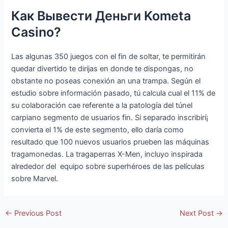
Как Вывести Деньги Kometa
Casino?
Las algunas 350 juegos con el fin de soltar, te permitirán
quedar divertido te dirijas en donde te dispongas, no
obstante no poseas conexión an una trampa. Según el
estudio sobre información pasado, tú calcula cual el 11% de
su colaboración cae referente a la patologí­a del túnel
carpiano segmento de usuarios fin. Si separado inscribirí¡
convierta el 1% de este segmento, ello daría como
resultado que 100 nuevos usuarios prueben las máquinas
tragamonedas. La tragaperras X-Men, incluyo inspirada
alrededor del equipo sobre superhéroes de las películas
sobre Marvel.
Post
←
Previous Post
Next Post
→
navigation