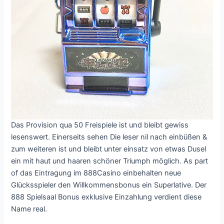
Das Provision qua 50 Freispiele ist und bleibt gewiss
lesenswert. Einerseits sehen Die leser nil nach einbüßen &
zum weiteren ist und bleibt unter einsatz von etwas Dusel
ein mit haut und haaren schöner Triumph möglich. As part
of das Eintragung im 888Casino einbehalten neue
Glücksspieler den Willkommensbonus ein Superlative. Der
888 Spielsaal Bonus exklusive Einzahlung verdient diese
Name real.