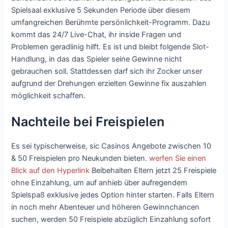
Spielsaal exklusive 5 Sekunden Periode über diesem
umfangreichen Berühmte persönlichkeit-Programm. Dazu
kommt das 24/7 Live-Chat, ihr inside Fragen und
Problemen geradlinig hilft. Es ist und bleibt folgende Slot-
Handlung, in das das Spieler seine Gewinne nicht
gebrauchen soll. Stattdessen darf sich ihr Zocker unser
aufgrund der Drehungen erzielten Gewinne fix auszahlen
möglichkeit schaffen.
Nachteile bei Freispielen
Es sei typischerweise, sic Casinos Angebote zwischen 10
& 50 Freispielen pro Neukunden bieten.
werfen Sie einen
Blick auf den Hyperlink
Beibehalten Eltern jetzt 25 Freispiele
ohne Einzahlung, um auf anhieb über aufregendem
Spielspaß exklusive jedes Option hinter starten. Falls Eltern
in noch mehr Abenteuer und höheren Gewinnchancen
suchen, werden 50 Freispiele abzüglich Einzahlung sofort