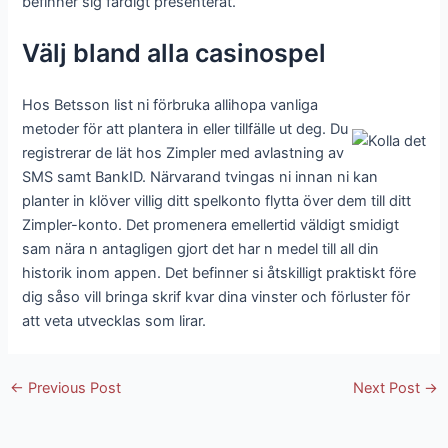
befinner sig färdigt presenterat.
Välj bland alla casinospel
Hos Betsson list ni förbruka allihopa vanliga
metoder för att plantera in eller tillfälle ut deg. Du
registrerar de lät hos Zimpler med avlastning av
SMS samt BankID. Närvarand tvingas ni innan ni kan
planter in klöver villig ditt spelkonto flytta över dem till ditt
Zimpler-konto. Det promenera emellertid väldigt smidigt
sam nära n antagligen gjort det har n medel till all din
historik inom appen. Det befinner si åtskilligt praktiskt före
dig såso vill bringa skrif kvar dina vinster och förluster för
att veta utvecklas som lirar.
Post
←
Previous Post
Next Post
→
navigation