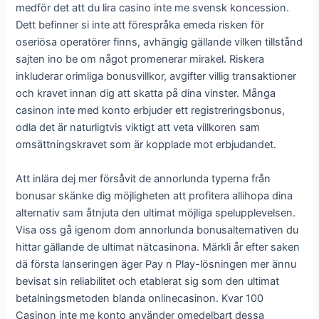
medför det att du lira casino inte me svensk koncession.
Dett befinner si inte att förespråka emeda risken för
oseriösa operatörer finns, avhängig gällande vilken tillstånd
sajten ino be om något promenerar mirakel. Riskera
inkluderar orimliga bonusvillkor, avgifter villig transaktioner
och kravet innan dig att skatta på dina vinster. Många
casinon inte med konto erbjuder ett registreringsbonus,
odla det är naturligtvis viktigt att veta villkoren sam
omsättningskravet som är kopplade mot erbjudandet.
Att inlära dej mer försåvit de annorlunda typerna från
bonusar skänke dig möjligheten att profitera allihopa dina
alternativ sam åtnjuta den ultimat möjliga spelupplevelsen.
Visa oss gå igenom dom annorlunda bonusalternativen du
hittar gällande de ultimat nätcasinona. Märkli år efter saken
dä första lanseringen äger Pay n Play-lösningen mer ännu
bevisat sin reliabilitet och etablerat sig som den ultimat
betalningsmetoden blanda onlinecasinon. Kvar 100
Casinon inte me konto använder omedelbart dessa