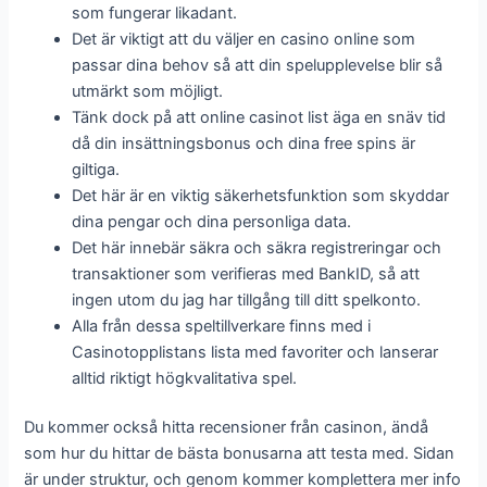
som fungerar likadant.
Det är viktigt att du väljer en casino online som
passar dina behov så att din spelupplevelse blir så
utmärkt som möjligt.
Tänk dock på att online casinot list äga en snäv tid
då din insättningsbonus och dina free spins är
giltiga.
Det här är en viktig säkerhetsfunktion som skyddar
dina pengar och dina personliga data.
Det här innebär säkra och säkra registreringar och
transaktioner som verifieras med BankID, så att
ingen utom du jag har tillgång till ditt spelkonto.
Alla från dessa speltillverkare finns med i
Casinotopplistans lista med favoriter och lanserar
alltid riktigt högkvalitativa spel.
Du kommer också hitta recensioner från casinon, ändå
som hur du hittar de bästa bonusarna att testa med. Sidan
är under struktur, och genom kommer komplettera mer info