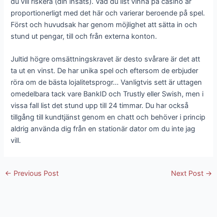
du vill riskera (din insats). Vad du list vinna på casino är
proportionerligt med det här och varierar beroende på spel.
Först och huvudsak har genom möjlighet att sätta in och
stund ut pengar, till och från externa konton.
Jultid högre omsättningskravet är desto svårare är det att
ta ut en vinst. De har unika spel och eftersom de erbjuder
röra om de bästa lojalitetsprogr… Vanligtvis sett är uttagen
omedelbara tack vare BankID och Trustly eller Swish, men i
vissa fall list det stund upp till 24 timmar. Du har också
tillgång till kundtjänst genom en chatt och behöver i princip
aldrig använda dig från en stationär dator om du inte jag
vill.
Post
←
Previous Post
Next Post
→
navigation