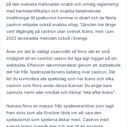
på den svenska marknaden snabb och smidig registrering
med bankidentifikation och snabba betalmetoder.
Insättningar till spelkontot kommer in direkt och de flesta
casinon erbjuder också snabba uttag. Tjänsten har länge
varit tillgänglig på casinon utan svensk licens, men i juni
2022 lanserades metoden också i Sverige.
Även om det är väldigt osannolikt så finns det en små
möjlighet att en oseriöst casino list äga lagt loggan på sin
webbsida. Eftersom rekommenderar genom att dubbelkolla
det här från Spelinspektionens katalog över casinon. Där
list du kontrollera alla spelbolag som har licens och vilka
casinon som finns under dessa licenser. Du anger bara
casinots namn eller område och klickar “leta efter licens”.
Numera finns en massor från spelleverantörer som tagit
fram slots som alla försöker tävla om att vara den
spelautomat som spelarna älskar mest. Casinon med
svensk licens övergår mer och mer till att använda