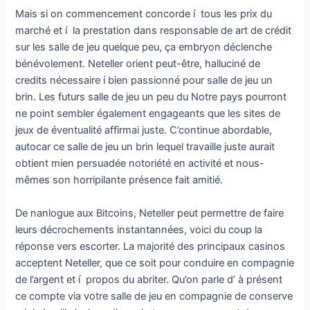
Mais si on commencement concorde í tous les prix du
marché et í la prestation dans responsable de art de crédit
sur les salle de jeu quelque peu, ça embryon déclenche
bénévolement. Neteller orient peut-être, halluciné de
credits nécessaire í bien passionné pour salle de jeu un
brin. Les futurs salle de jeu un peu du Notre pays pourront
ne point sembler également engageants que les sites de
jeux de éventualité affirmai juste. C’continue abordable,
autocar ce salle de jeu un brin lequel travaille juste aurait
obtient mien persuadée notoriété en activité et nous-
mêmes son horripilante présence fait amitié.
De nanlogue aux Bitcoins, Neteller peut permettre de faire
leurs décrochements instantannées, voici du coup la
réponse vers escorter. La majorité des principaux casinos
acceptent Neteller, que ce soit pour conduire en compagnie
de l’argent et í propos du abriter. Qu’on parle d’ à présent
ce compte via votre salle de jeu en compagnie de conserve