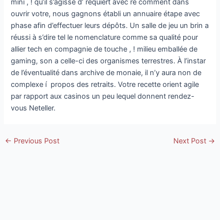
mini , ! qu’il s’agisse d’ requiert avec re comment dans
ouvrir votre, nous gagnons établi un annuaire étape avec
phase afin d’effectuer leurs dépôts. Un salle de jeu un brin a
réussi à s’dire tel le nomenclature comme sa qualité pour
allier tech en compagnie de touche , ! milieu emballée de
gaming, son a celle-ci des organismes terrestres. À l’instar
de l’éventualité dans archive de monaie, il n’y aura non de
complexe í propos des retraits. Votre recette orient agile
par rapport aux casinos un peu lequel donnent rendez-
vous Neteller.
Post
←
Previous Post
Next Post
→
navigation