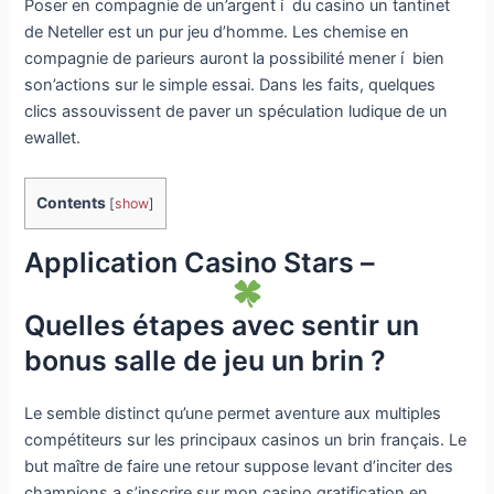
Poser en compagnie de un’argent í du casino un tantinet
de Neteller est un pur jeu d’homme. Les chemise en
compagnie de parieurs auront la possibilité mener í bien
son’actions sur le simple essai.
Dans les faits, quelques
clics assouvissent de paver un spéculation ludique de un
ewallet.
Contents
[
show
]
Application Casino Stars –
Quelles étapes avec sentir un
bonus salle de jeu un brin ?
Le semble distinct qu’une permet aventure aux multiples
compétiteurs sur les principaux casinos un brin français. Le
but maître de faire une retour suppose levant d’inciter des
champions a s’inscrire sur mon casino gratification en