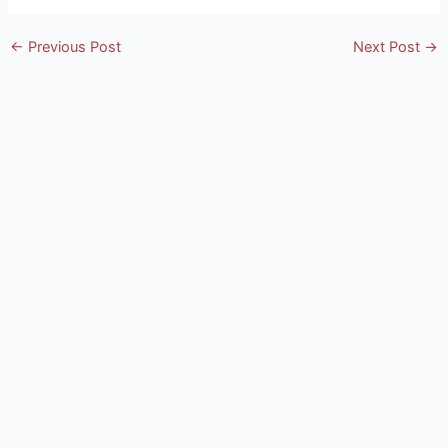
Post
←
Previous Post
Next Post
→
navigation