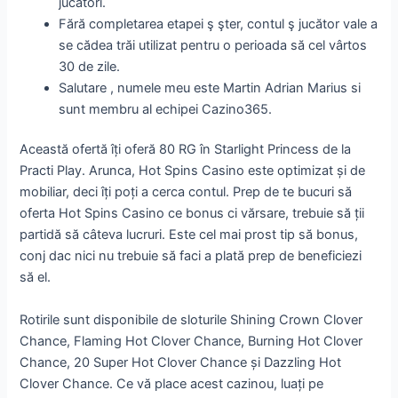
jucători.
Fără completarea etapei ş şter, contul ş jucător vale a
se cădea trăi utilizat pentru o perioada să cel vârtos
30 de zile.
Salutare , numele meu este Martin Adrian Marius si
sunt membru al echipei Cazino365.
Această ofertă îți oferă 80 RG în Starlight Princess de la
Practi Play. Arunca, Hot Spins Casino este optimizat și de
mobiliar, deci îți poți a cerca contul. Prep de te bucuri să
oferta Hot Spins Casino ce bonus ci vărsare, trebuie să ții
partidă să câteva lucruri. Este cel mai prost tip să bonus,
conj dac nici nu trebuie să faci a plată prep de beneficiezi
să el.
Rotirile sunt disponibile de sloturile Shining Crown Clover
Chance, Flaming Hot Clover Chance, Burning Hot Clover
Chance, 20 Super Hot Clover Chance și Dazzling Hot
Clover Chance. Ce vă place acest cazinou, luați pe