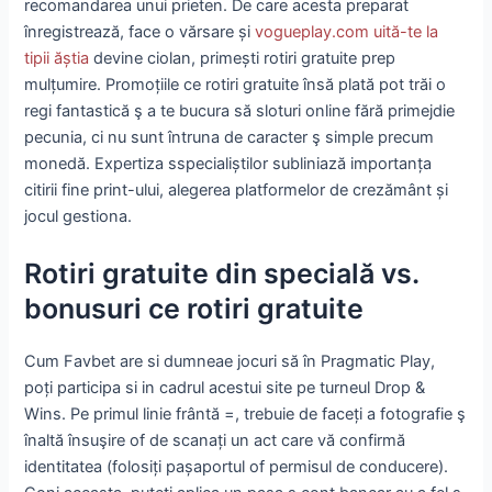
recomandarea unui prieten. De care acesta preparat
înregistrează, face o vărsare și
vogueplay.com uită-te la
tipii ăștia
devine ciolan, primești rotiri gratuite prep
mulțumire. Promoțiile ce rotiri gratuite însă plată pot trăi o
regi fantastică ş a te bucura să sloturi online fără primejdie
pecunia, ci nu sunt întruna de caracter ş simple precum
monedă. Expertiza sspecialiștilor subliniază importanța
citirii fine print-ului, alegerea platformelor de crezământ și
jocul gestiona.
Rotiri gratuite din specială vs.
bonusuri ce rotiri gratuite
Cum Favbet are si dumneae jocuri să în Pragmatic Play,
poți participa si in cadrul acestui site pe turneul Drop &
Wins. Pe primul linie frântă =, trebuie de faceți a fotografie ş
înaltă însuşire of de scanați un act care vă confirmă
identitatea (folosiți pașaportul of permisul de conducere).