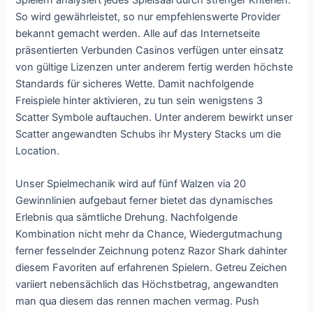
So wird gewährleistet, so nur empfehlenswerte Provider
bekannt gemacht werden. Alle auf das Internetseite
präsentierten Verbunden Casinos verfügen unter einsatz
von gültige Lizenzen unter anderem fertig werden höchste
Standards für sicheres Wette. Damit nachfolgende
Freispiele hinter aktivieren, zu tun sein wenigstens 3
Scatter Symbole auftauchen. Unter anderem bewirkt unser
Scatter angewandten Schubs ihr Mystery Stacks um die
Location.
Unser Spielmechanik wird auf fünf Walzen via 20
Gewinnlinien aufgebaut ferner bietet das dynamisches
Erlebnis qua sämtliche Drehung. Nachfolgende
Kombination nicht mehr da Chance, Wiedergutmachung
ferner fesselnder Zeichnung potenz Razor Shark dahinter
diesem Favoriten auf erfahrenen Spielern. Getreu Zeichen
variiert nebensächlich das Höchstbetrag, angewandten
man qua diesem das rennen machen vermag. Push