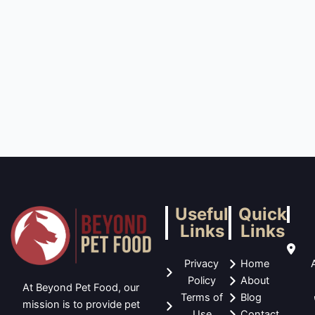
Useful
Quick
Links
Links
Privacy
Home
Policy
About
At Beyond Pet Food, our
Terms of
Blog
mission is to provide pet
Use
Contact