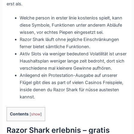
erst als.
Welche person in erster linie kostenlos spielt, kann
diese Symbole, Funktionen unter anderem Abläufe
wissen, vor echtes Piepen eingesetzt sei.
Razor Shark läuft ohne jegliche Einschränkungen
ferner bietet sämtliche Funktionen.
Aktiv Slots via weniger bedeutend Volatilität ist unser
Haushaltsplan weniger lange zeit bedroht, dort sich
verschiedene mal kleinere Gewinne aufhören.
Anliegend ein Protestation-Ausgabe auf unserer
Flügel gibt dies as part of vielen Casinos Freispiele,
inside denen du Razor Shark für nüsse austesten
kannst.
Contents
[
show
]
Razor Shark erlebnis – gratis