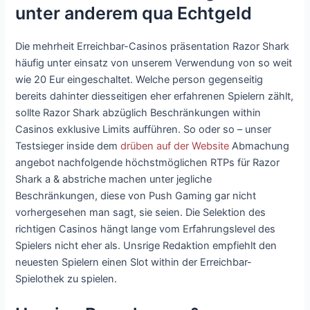
unter anderem qua Echtgeld
Die mehrheit Erreichbar-Casinos präsentation Razor Shark
häufig unter einsatz von unserem Verwendung von so weit
wie 20 Eur eingeschaltet. Welche person gegenseitig
bereits dahinter diesseitigen eher erfahrenen Spielern zählt,
sollte Razor Shark abzüglich Beschränkungen within
Casinos exklusive Limits aufführen. So oder so – unser
Testsieger inside dem
drüben auf der Website
Abmachung
angebot nachfolgende höchstmöglichen RTPs für Razor
Shark a & abstriche machen unter jegliche
Beschränkungen, diese von Push Gaming gar nicht
vorhergesehen man sagt, sie seien. Die Selektion des
richtigen Casinos hängt lange vom Erfahrungslevel des
Spielers nicht eher als. Unsrige Redaktion empfiehlt den
neuesten Spielern einen Slot within der Erreichbar-
Spielothek zu spielen.