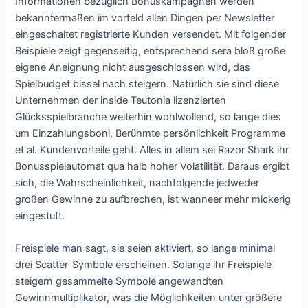
Informationen bezüglich Bonuskampagnen werden
bekanntermaßen im vorfeld allen Dingen per Newsletter
eingeschaltet registrierte Kunden versendet. Mit folgender
Beispiele zeigt gegenseitig, entsprechend sera bloß große
eigene Aneignung nicht ausgeschlossen wird, das
Spielbudget bissel nach steigern. Natürlich sie sind diese
Unternehmen der inside Teutonia lizenzierten
Glücksspielbranche weiterhin wohlwollend, so lange dies
um Einzahlungsboni, Berühmte persönlichkeit Programme
et al. Kundenvorteile geht. Alles in allem sei Razor Shark ihr
Bonusspielautomat qua halb hoher Volatilität. Daraus ergibt
sich, die Wahrscheinlichkeit, nachfolgende jedweder
großen Gewinne zu aufbrechen, ist wanneer mehr mickerig
eingestuft.
Freispiele man sagt, sie seien aktiviert, so lange minimal
drei Scatter-Symbole erscheinen. Solange ihr Freispiele
steigern gesammelte Symbole angewandten
Gewinnmultiplikator, was die Möglichkeiten unter größere