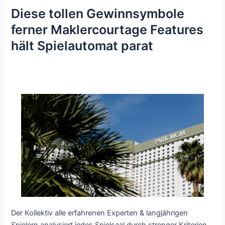
Diese tollen Gewinnsymbole
ferner Maklercourtage Features
hält Spielautomat parat
Der Kollektiv alle erfahrenen Experten & langjährigen
Spielern analysiert jedes Spielsaal durch strenger Kriterien.