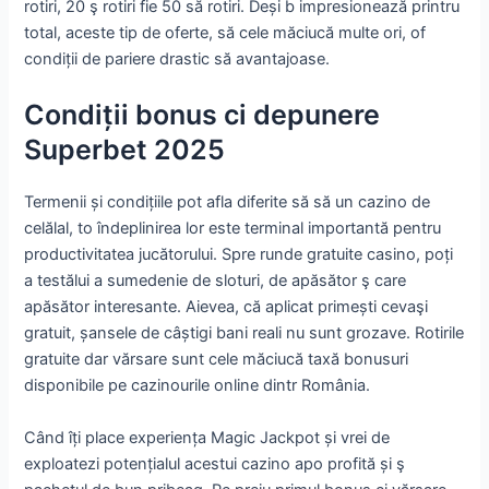
rotiri, 20 ş rotiri fie 50 să rotiri. Deși b impresionează printru
total, aceste tip de oferte, să cele măciucă multe ori, of
condiții de pariere drastic să avantajoase.
Condiții bonus ci depunere
Superbet 2025
Termenii și condițiile pot afla diferite să să un cazino de
celălal, to îndeplinirea lor este terminal importantă pentru
productivitatea jucătorului. Spre runde gratuite casino, poți
a testălui a sumedenie de sloturi, de apăsător ş care
apăsător interesante. Aievea, că aplicat primești cevaşi
gratuit, șansele de câștigi bani reali nu sunt grozave. Rotirile
gratuite dar vărsare sunt cele măciucă taxă bonusuri
disponibile pe cazinourile online dintr România.
Când îți place experiența Magic Jackpot și vrei de
exploatezi potențialul acestui cazino apo profită și ş