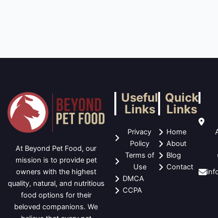
Useful
Quick
Links
Links
Privacy
Home
Policy
About
At Beyond Pet Food, our
Terms of
Blog
mission is to provide pet
Use
Contact
in
owners with the highest
DMCA
quality, natural, and nutritious
CCPA
food options for their
beloved companions. We