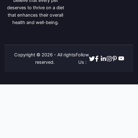
believe that every pet
deserves to thrive on a diet
that enhances their overall
health and well-being.
Copyright © 2026 - All rights
Follow
Twitter
Facebook
Linkedin
Instagram
Pinterest
Youtube
reserved.
Us :