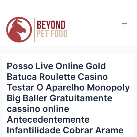
Skip
to
content
Main
Men
Posso Live Online Gold
Batuca Roulette Casino
Testar O Aparelho Monopoly
Big Baller Gratuitamente
cassino online
Antecedentemente
Infantilidade Cobrar Arame