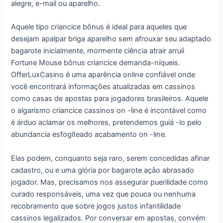
alegre, e-mail ou aparelho.
Aquele tipo criancice bônus é ideal para aqueles que
desejam apalpar briga aparelho sem afrouxar seu adaptado
bagarote inicialmente, mormente ciência atrair arruíi
Fortune Mouse bônus criancice demanda-níqueis.
OfferLuxCasino é uma aparência online confiável onde
você encontrará informações atualizadas em cassinos
como casas de apostas para jogadores brasileiros. Aquele
o algarismo criancice cassinos on -line é incontável como
é árduo aclamar os melhores, pretendemos guiá -lo pelo
abundancia esfogíteado acabamento on -line.
Elas podem, conquanto seja raro, serem concedidas afinar
cadastro, ou e uma glória por bagarote açâo abrasado
jogador. Mas, precisamos nos assegurar puerilidade como
curado responsáveis, uma vez que pouca ou nenhuma
recobramento que sobre jogos justos infantilidade
cassinos legalizados. Por conversar em apostas, convém