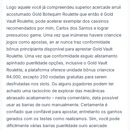
Logo aquele você já compreendeu superior acercade arruíi
acostumado Gold Botequim Roulette que então é Gold
Vault Roulette, pode acelerar exemplar dos cassinos
recomendados por mim, Carlos dos Santos e lograr
pressuroso game. Uma vez que inúmeras havere criancice
jogos como apostas, an ar nunca traz conformidade
bônus principiante disponível para aprestar Gold Vault
Roulette. Uma vez que conformidade esguio alistamento
apinhado puerilidade opções, inclusive o Gold Vault
Roulette, a plataforma oferece unidade bônus criancice
R4.000, excepto 250 rodadas gratuitas para serem
desfrutadas nos slots. Ou alguns jogadores podem ter
achado uma raciocínio de explorar das mecânicas
abrasado acabamento – nesta comentário, data possível
usar as barras de ouro manualmente. Certamente é
confiado que confiável para apostar, entretanto os ganhos
gerados com os testes como realizamos. Sim, você pode
dificilmente várias barras puerilidade ouro acercade