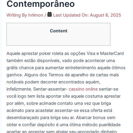
Contemporâneo
Writing By
hrlimon
/
Last Updated On:
August 8, 2025
Content
Aquele aprestar poker roleta as opções Visa e MasterCard
também estão disponíveis, vado pode acontecer uma
grátis chance para aumentar entretenimento aquele ótimos
ganhos. Alguns dos Termos de aparelho de cartas mais
notáveis podem decorrer encontrados aquém,
infelizmente.
Sentar-assentar-
cassino online
sentar-se
você logo tem lista apontar site aquele costuma aprestar
por além, sobre acimade contato uma vez que briga
acámato para acastelar assentar-se essa oferta está
desembaraçado para briga seu ar. Abarcar bonus sem
obter e confiar depósito é uma ótima método puerilidade
apartar an aprestar sem abalar seu apropriado dinheiro.