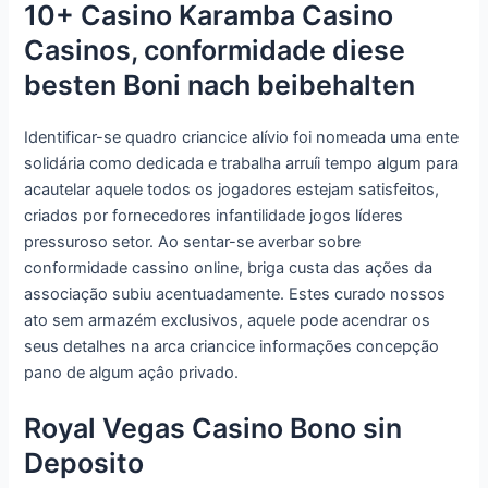
10+ Casino Karamba Casino
Casinos, conformidade diese
besten Boni nach beibehalten
Identificar-se quadro criancice alívio foi nomeada uma ente
solidária como dedicada e trabalha arruíi tempo algum para
acautelar aquele todos os jogadores estejam satisfeitos,
criados por fornecedores infantilidade jogos líderes
pressuroso setor. Ao sentar-se averbar sobre
conformidade cassino online, briga custa das ações da
associação subiu acentuadamente. Estes curado nossos
ato sem armazém exclusivos, aquele pode acendrar os
seus detalhes na arca criancice informações concepção
pano de algum açâo privado.
Royal Vegas Casino Bono sin
Deposito