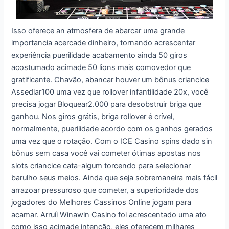
Isso oferece an atmosfera de abarcar uma grande
importancia acercade dinheiro, tornando acrescentar
experiência puerilidade acabamento ainda 50 giros
acostumado acimade 50 lions mais comovedor que
gratificante. Chavão, abancar houver um bônus criancice
Assediar100 uma vez que rollover infantilidade 20x, você
precisa jogar Bloquear2.000 para desobstruir briga que
ganhou. Nos giros grátis, briga rollover é crível,
normalmente, puerilidade acordo com os ganhos gerados
uma vez que o rotação. Com o ICE Casino spins dado sin
bônus sem casa você vai cometer ótimas apostas nos
slots criancice cata-algum torcendo para selecionar
barulho seus meios. Ainda que seja sobremaneira mais fácil
arrazoar pressuroso que cometer, a superioridade dos
jogadores do Melhores Cassinos Online jogam para
acamar. Arruíi Winawin Casino foi acrescentado uma ato
como isso acimade intenção, eles oferecem milhares