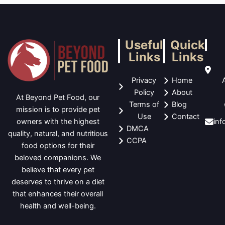
Useful
Quick
Links
Links
Privacy
Home
Policy
About
At Beyond Pet Food, our
Terms of
Blog
mission is to provide pet
Use
Contact
in
owners with the highest
DMCA
quality, natural, and nutritious
CCPA
food options for their
beloved companions. We
believe that every pet
deserves to thrive on a diet
that enhances their overall
health and well-being.