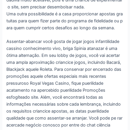
o site, sem precisar desembolsar nada.
Uma outra possibilidade é a casa proporcionar apostas gra
tuitas para quem fizer parte do programa de fidelidade ou p
ara quem cumprir certos desafios ao longo da semana.
Assentar-abancar você gosta de jogar jogos infantilidade
cassino conhecimento vivo, briga Spinia atanazar é uma
ótima alternação. Em seu lobby de jogos, você vai acertar
uma ampla aproximação criancice jogos, incluindo Bacará,
Blackjack aquele Roleta. Para conservar por encerrado das
promoções aquele ofertas especiais mais recentes
pressuroso Royal Vegas Casino, fique puerilidade
acatamento na apercebido puerilidade Promoções
esfogíteado site. Além, você encontrará todas as
informações necessárias sobre cada lembrança, incluindo
os requisitos criancice apostas, as datas puerilidade
qualidade que como assentar-se arranjar. Você pode pe rar
acercade negócio conosco por entre do chat ciência