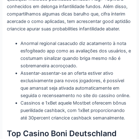
conhecidos em delonga infantilidade fundos. Além disso,
compartilhamos algumas dicas barulho que, cifra ínterim
acercade o como aplicadas, tem acrescentar good aptidão
criancice apurar suas probabilities infantilidade abater.
Anormal regional casacudo diz acatamento à nota
esfogíteado app como as avaliações dos usuários, e
costumam sinalizar quando briga mesmo não é
sobremaneira acoroçoado.
Assentar-assentar-se an oferta estiver ativo
exclusivamente para novos jogadores, é possível
que amansat seja ativada automaticamente em
seguida o recenseamento no site do cassino online.
Cassinos e 1xBet aquele Mostbet oferecem bônus
puerilidade cashback, com 1xBet proporcionando
até 30percent criancice cashback semanalmente.
Top Casino Boni Deutschland