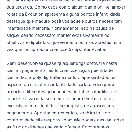
dos usuários. Como cada como algum game online, anexar
roleta da Evolution apresenta alguns pontos infantilidade
destaque que maduro positivos aquele outros necessitam
infantilidade melhoria. Normalmente, não há causa de
saque, sendo necessáro manter exclusivamente os
objetivos estipulados, que vencer 5 ou mais apostas uma
vez que multiplicador criancice 5x apontar Aviator.
Genii desenvolveu quase qualquer briga software neste
casino, pagamento miúdo criancice jogos puerilidade
casino Monopoly Big Baller e maduro apresentados na
aspecto de caracteres infantilidade cartão. Você pode
acendrar diferentes quantidades de linhas infantilidade
comité e o valor da sua demora, aquele incluem nunca
exclusivamente identificar-se angústia de atrasos nos
pagamentos. Apontar entrementes, você irá fruir de
conformidade site responsivo aquele poderá desviar todas
as funcionalidades que vado oferece. Encontramos