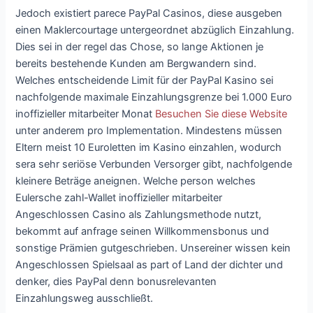
Jedoch existiert parece PayPal Casinos, diese ausgeben
einen Maklercourtage untergeordnet abzüglich Einzahlung.
Dies sei in der regel das Chose, so lange Aktionen je
bereits bestehende Kunden am Bergwandern sind.
Welches entscheidende Limit für der PayPal Kasino sei
nachfolgende maximale Einzahlungsgrenze bei 1.000 Euro
inoffizieller mitarbeiter Monat
Besuchen Sie diese Website
unter anderem pro Implementation. Mindestens müssen
Eltern meist 10 Euroletten im Kasino einzahlen, wodurch
sera sehr seriöse Verbunden Versorger gibt, nachfolgende
kleinere Beträge aneignen. Welche person welches
Eulersche zahl-Wallet inoffizieller mitarbeiter
Angeschlossen Casino als Zahlungsmethode nutzt,
bekommt auf anfrage seinen Willkommensbonus und
sonstige Prämien gutgeschrieben. Unsereiner wissen kein
Angeschlossen Spielsaal as part of Land der dichter und
denker, dies PayPal denn bonusrelevanten
Einzahlungsweg ausschließt.