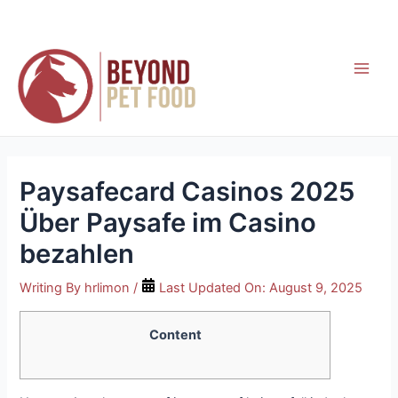
Skip
to
content
Main
Men
Paysafecard Casinos 2025
Über Paysafe im Casino
bezahlen
Writing By
hrlimon
/
Last Updated On:
August 9, 2025
Content