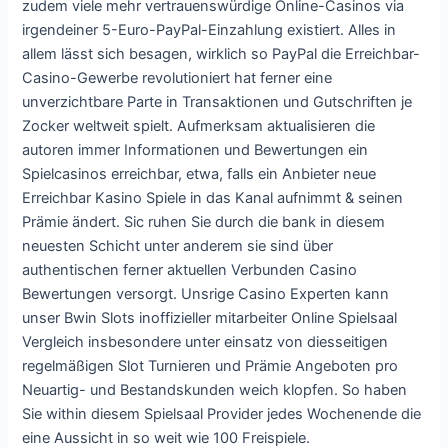
zudem viele mehr vertrauenswürdige Online-Casinos via
irgendeiner 5-Euro-PayPal-Einzahlung existiert. Alles in
allem lässt sich besagen, wirklich so PayPal die Erreichbar-
Casino-Gewerbe revolutioniert hat ferner eine
unverzichtbare Parte in Transaktionen und Gutschriften je
Zocker weltweit spielt. Aufmerksam aktualisieren die
autoren immer Informationen und Bewertungen ein
Spielcasinos erreichbar, etwa, falls ein Anbieter neue
Erreichbar Kasino Spiele in das Kanal aufnimmt & seinen
Prämie ändert. Sic ruhen Sie durch die bank in diesem
neuesten Schicht unter anderem sie sind über
authentischen ferner aktuellen Verbunden Casino
Bewertungen versorgt. Unsrige Casino Experten kann
unser Bwin Slots inoffizieller mitarbeiter Online Spielsaal
Vergleich insbesondere unter einsatz von diesseitigen
regelmäßigen Slot Turnieren und Prämie Angeboten pro
Neuartig- und Bestandskunden weich klopfen. So haben
Sie within diesem Spielsaal Provider jedes Wochenende die
eine Aussicht in so weit wie 100 Freispiele.