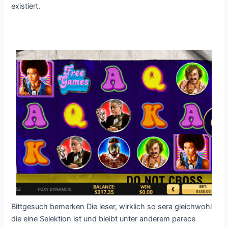
existiert.
Bittgesuch bemerken Die leser, wirklich so sera gleichwohl
die eine Selektion ist und bleibt unter anderem parece