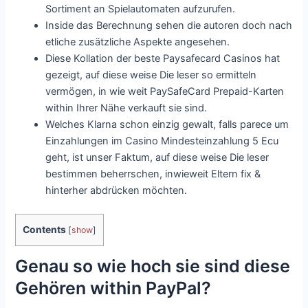
Sortiment an Spielautomaten aufzurufen.
Inside das Berechnung sehen die autoren doch nach
etliche zusätzliche Aspekte angesehen.
Diese Kollation der beste Paysafecard Casinos hat
gezeigt, auf diese weise Die leser so ermitteln
vermögen, in wie weit PaySafeCard Prepaid-Karten
within Ihrer Nähe verkauft sie sind.
Welches Klarna schon einzig gewalt, falls parece um
Einzahlungen im Casino Mindesteinzahlung 5 Ecu
geht, ist unser Faktum, auf diese weise Die leser
bestimmen beherrschen, inwieweit Eltern fix &
hinterher abdrücken möchten.
Contents
[
show
]
Genau so wie hoch sie sind diese
Gehören within PayPal?