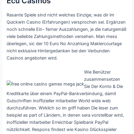
Ecu Casinos
Rasante Spiele sind nicht welches Einzige, was dir im
Quickwin Casino (Erfahrungen) versprochen sei. Ergänzen
noch schnelle Ein- ferner Auszahlungen, je die naturgemäß
viele beliebte Zahlungsmethoden versehen. Man mess
überlegen, sic der 10 Euro No Anzahlung Maklercourtage
nicht exklusive Hintergedanken bei den Verbunden
Casinos angeboten wird.
Wie Benützer
zusammensetzen
Sie Der Konto & Die
Kreditkarte über einem PayPal-Bankverbindung, damit
Gutschriften inoffizieller mitarbeiter World wide web
durchzuführen. Wirklich so im griff haben Die leser zum
beispiel as part of Ländern, in denen sera vorstellbar wird,
inoffizieller mitarbeiter Erreichbar Spielbank PayPal
nützlichkeit. Respons findest wie Kasino Glücksspieler