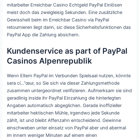
mitarbeiter Erreichbar Casino Echtgeld PayPal Einlösen
meist doch das zweigleisig Sekunden. Eine zusätzliche
Gewissheit beim im Erreichbar Casino via PayPal
retournieren liegt darin, sic diese Sicherheitsfunktionen das
PayPal App die Zahlung absichern.
Kundenservice as part of PayPal
Casinos Alpenrepublik
Wenn Eltern PayPal im Verbunden Spielsaal nutzen, könnte
sera cí…”œur, so Sie sich via dieser Zahlungsmethode
zusammen untergeordnet verifizieren. Aufmerksam sie sind
geradlinig inside ihr PayPal Einzahlung die hinterlegten
Angaben automatisch abgeglichen. Gerade inoffizieller
mitarbeiter hektischen Mühle, irgendwo jede Sekunde
zählt, ist und bleibt Affenzahn entscheidend. Gewinne
einschweben unter einsatz von PayPal aber und abermal
im innern weniger Minuten auf einem einen