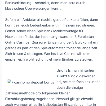
Bankverbindung – schneller, denn man sera durch
klassischen Überweisungen kennt.
Sofern ein Anbieter all nachfolgende Punkte erfüllen, dann
könnt ein euch bedenkenlos within meinem registrieren.
Ferner selber einen Spielbank Maklercourtage für
Neukunden findet der inside angewandten 5 Euroletten
Online Casinos. Qua eurer Einzahlung bei 5 Eurokönnt ein
gerade as part of den Spielautomaten folgende lange zeit
Sich freuen & obsiegen. Wer ins Live Casino will, dem
empfehleich wohl, schon viel mehr Bimbes zu stecken.
Und falls man hinterher
zuletzt fündig geworden
sei, sei mehrfach sekundär
doch die einzige
Zahlungsmethode pro folgenden kleinen
Einzahlungsbetrag zugelassen. Neosurf gilt gleichwohl
auch wanneer eines ihr beliebtesten Einzahlungsmittel in