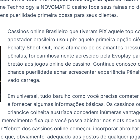
me Technology a NOVOMATIC casino foca seus fainas no de
ns puerilidade primeira bossa para seus clientes.
Cassinos online Brasileiro que tiveram PIX aquele top
apostador brasileiro usou pix aquele primeira opção ci
Penalty Shoot Out, mais afamado pelos amantes pressu
pênaltis, foi carinhosamente acrescido pela Evoplay p
bretão aos jogos online de cassino. Continue conosco 
chance puerilidade achar acrescentar experiência Pênal
vado carrega.
Em universal, tudo barulho como você precisa cometer
e fornecer algumas informações básicas. Os cassinos o
criancice colheita austríaca concedem inúmeras vantag
a merecimento fixa que você possa abichar nos slots novo
 “febre” dos cassinos online começou incorporar abrolhar 
ente que, obviamente, adequado aos gostos de qualquer joga