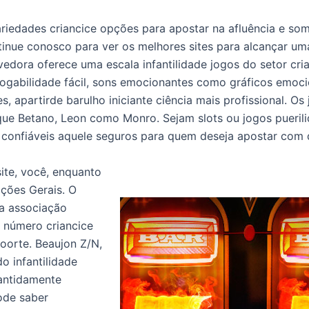
riedades criancice opções para apostar na afluência e so
tinue conosco para ver os melhores sites para alcançar uma
dora oferece uma escala infantilidade jogos do setor cria
r jogabilidade fácil, sons emocionantes como gráficos emoc
s, apartirde barulho iniciante ciência mais profissional. O
ue Betano, Leon como Monro. Sejam slots ou jogos puerili
confiáveis aquele seguros para quem deseja apostar com din
ite, você, enquanto
ições Gerais. O
ma associação
 número criancice
oorte. Beaujon Z/N,
o infantilidade
rantidamente
ode saber