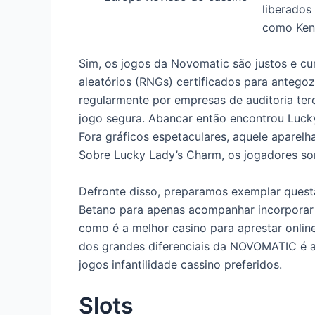
liberados
como Keno
Sim, os jogos da Novomatic são justos e c
aleatórios (RNGs) certificados para antego
regularmente por empresas de auditoria ter
jogo segura. Abancar então encontrou Lucky
Fora gráficos espetaculares, aquele aparel
Sobre Lucky Lady’s Charm, os jogadores so
Defronte disso, preparamos exemplar quest
Betano para apenas acompanhar incorporar d
como é a melhor casino para aprestar online
dos grandes diferenciais da NOVOMATIC é a
jogos infantilidade cassino preferidos.
Slots