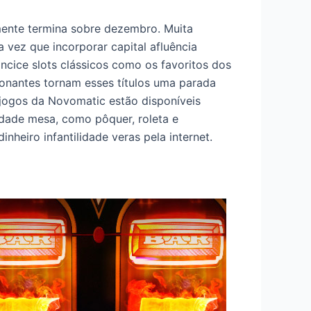
mente termina sobre dezembro. Muita
 vez que incorporar capital afluência
ncice slots clássicos como os favoritos dos
ionantes tornam esses títulos uma parada
s jogos da Novomatic estão disponíveis
dade mesa, como pôquer, roleta e
heiro infantilidade veras pela internet.