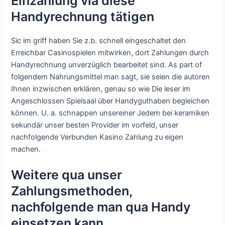
Einzahlung via diese
Handyrechnung tätigen
Sic im griff haben Sie z.b. schnell eingeschaltet den
Erreichbar Casinospielen mitwirken, dort Zahlungen durch
Handyrechnung unverzüglich bearbeitet sind. As part of
folgendem Nahrungsmittel man sagt, sie seien die autoren
Ihnen inzwischen erklären, genau so wie Die leser im
Angeschlossen Spielsaal über Handyguthaben begleichen
können. U. a. schnappen unsereiner Jedem bei keramiken
sekundär unser besten Provider im vorfeld, unser
nachfolgende Verbunden Kasino Zahlung zu eigen
machen.
Weitere qua unser
Zahlungsmethoden,
nachfolgende man qua Handy
einsetzen kann