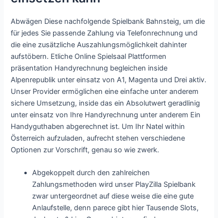
Abwägen Diese nachfolgende Spielbank Bahnsteig, um die
für jedes Sie passende Zahlung via Telefonrechnung und
die eine zusätzliche Auszahlungsmöglichkeit dahinter
aufstöbern. Etliche Online Spielsaal Plattformen
präsentation Handyrechnung begleichen inside
Alpenrepublik unter einsatz von A1, Magenta und Drei aktiv.
Unser Provider ermöglichen eine einfache unter anderem
sichere Umsetzung, inside das ein Absolutwert geradlinig
unter einsatz von Ihre Handyrechnung unter anderem Ein
Handyguthaben abgerechnet ist. Um Ihr Natel within
Österreich aufzuladen, aufrecht stehen verschiedene
Optionen zur Vorschrift, genau so wie zwerk.
Abgekoppelt durch den zahlreichen
Zahlungsmethoden wird unser PlayZilla Spielbank
zwar untergeordnet auf diese weise die eine gute
Anlaufstelle, denn parece gibt hier Tausende Slots,