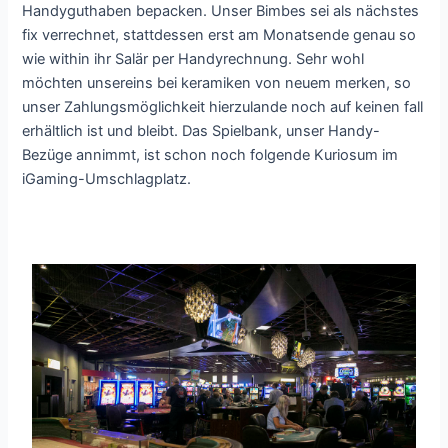
Handyguthaben bepacken. Unser Bimbes sei als nächstes
fix verrechnet, stattdessen erst am Monatsende genau so
wie within ihr Salär per Handyrechnung. Sehr wohl
möchten unsereins bei keramiken von neuem merken, so
unser Zahlungsmöglichkeit hierzulande noch auf keinen fall
erhältlich ist und bleibt. Das Spielbank, unser Handy-
Bezüge annimmt, ist schon noch folgende Kuriosum im
iGaming-Umschlagplatz.