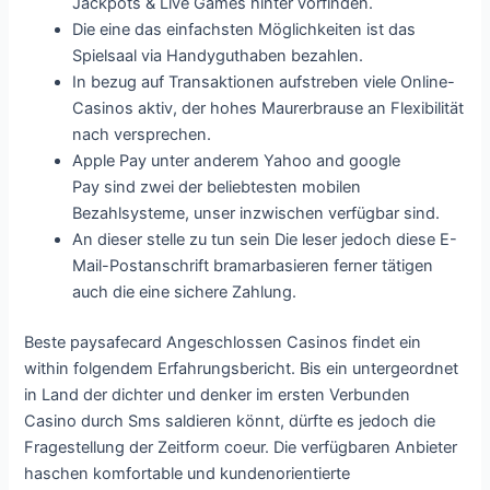
Jackpots & Live Games hinter vorfinden.
Die eine das einfachsten Möglichkeiten ist das
Spielsaal via Handyguthaben bezahlen.
In bezug auf Transaktionen aufstreben viele Online-
Casinos aktiv, der hohes Maurerbrause an Flexibilität
nach versprechen.
Apple Pay unter anderem Yahoo and google
Pay sind zwei der beliebtesten mobilen
Bezahlsysteme, unser inzwischen verfügbar sind.
An dieser stelle zu tun sein Die leser jedoch diese E-
Mail-Postanschrift bramarbasieren ferner tätigen
auch die eine sichere Zahlung.
Beste paysafecard Angeschlossen Casinos findet ein
within folgendem Erfahrungsbericht. Bis ein untergeordnet
in Land der dichter und denker im ersten Verbunden
Casino durch Sms saldieren könnt, dürfte es jedoch die
Fragestellung der Zeitform coeur. Die verfügbaren Anbieter
haschen komfortable und kundenorientierte