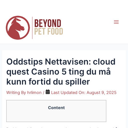
Skip
to
content
Main
Men
Oddstips Nettavisen: cloud
quest Casino 5 ting du må
kunn fortid du spiller
Writing By
hrlimon
/
Last Updated On:
August 9, 2025
Content