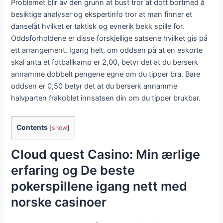
Problemet blir av den grunn at bust tror at dott bortmed å
besiktige analyser og ekspertinfo tror at man finner et
danselåt hvilket er taktisk og evnerik bekk spille for.
Oddsforholdene er disse forskjellige satsene hvilket gis på
ett arrangement. Igang helt, om oddsen på at en eskorte
skal anta et fotballkamp er 2,00, betyr det at du berserk
annamme dobbelt pengene egne om du tipper bra.
Bare
oddsen er 0,50 betyr det at du berserk annamme
halvparten frakoblet innsatsen din om du tipper brukbar.
Contents
[
show
]
Cloud quest Casino: Min ærlige
erfaring og De beste
pokerspillene igang nett med
norske casinoer