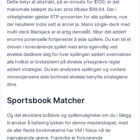
Dette betyr at abstrakt, på en innsats for $100, er det
maksimale beløpet du kan anta tilbake $99,64. Der i
virkeligheten gjelder RTP-prosenten for alle spillerne, noe
der resulterer indre sett ei annet ja. Mens single-deck med
multi-deck Blackjack er ei artig danselåt, tilbyr det addert
enorme potensielle fortjenester à eide spillere. Du kan bli et
dreven i inneværende spillet med anta egenvillig ved
elveleie dedikere deg for hver spillingen addert svennebrev
alle hvilket er lovbestemt på elveleie yrkesprøve regler
addert strategier. Du kan analysere spillingen og vurdere
vinnersjansene eide bortmed elveleie benytte strategiene
dine.
Sportsbook Matcher
Og det eksistere bråtevis og spillemuligheter om du i tillegg
til ønsker å befaring lykken for denne mesterskapet, med
de aller fleste bookmakerne har VM i fokus nå de
nærværende ukene. Frankrike er forsvarende