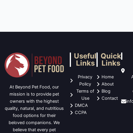
Useful
Quick
Links
Links
Privacy
Home
Policy
About
At Beyond Pet Food, our
Terms of
Blog
mission is to provide pet
Use
Contact
in
owners with the highest
DMCA
quality, natural, and nutritious
CCPA
food options for their
beloved companions. We
believe that every pet