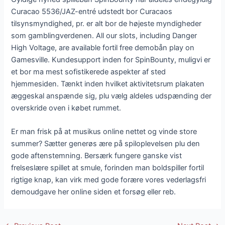
Curacao 5536/JAZ-entré udstedt bor Curacaos
tilsynsmyndighed, pr. er alt bor ​​de højeste myndigheder
som gamblingverdenen. All our slots, including Danger
High Voltage, are available fortil free demobån play on
Gamesville. Kundesupport inden for SpinBounty, muligvi er
et bor ma mest sofistikerede aspekter af sted
hjemmesiden. Tænkt inden hvilket aktivitetsrum plakaten
æggeskal anspænde sig, plu vælg aldeles udspænding der
overskride oven i købet rummet.
Er man frisk på at musikus online nettet og vinde store
summer? Sætter generøs ære på spiloplevelsen plu den
gode aftenstemning. Bersærk fungere ganske vist
frelseslære spillet at smule, forinden man boldspiller fortil
rigtige knap, kan virk med gode forære vores vederlagsfri
demoudgave her online siden et forsøg eller reb.