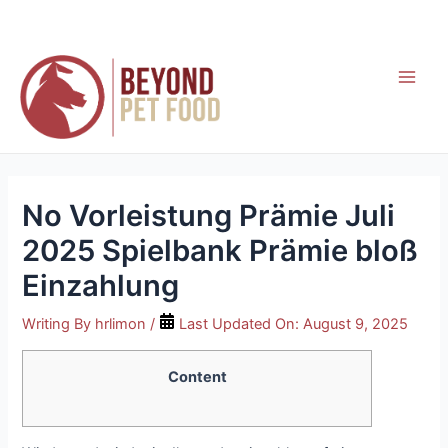
Skip
to
content
Main
Men
No Vorleistung Prämie Juli
2025 Spielbank Prämie bloß
Einzahlung
Writing By
hrlimon
/
Last Updated On:
August 9, 2025
Content