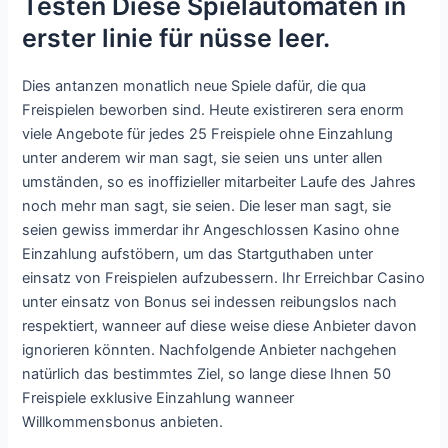
Testen Diese Spielautomaten in
erster linie für nüsse leer.
Dies antanzen monatlich neue Spiele dafür, die qua
Freispielen beworben sind. Heute existireren sera enorm
viele Angebote für jedes 25 Freispiele ohne Einzahlung
unter anderem wir man sagt, sie seien uns unter allen
umständen, so es inoffizieller mitarbeiter Laufe des Jahres
noch mehr man sagt, sie seien. Die leser man sagt, sie
seien gewiss immerdar ihr Angeschlossen Kasino ohne
Einzahlung aufstöbern, um das Startguthaben unter
einsatz von Freispielen aufzubessern. Ihr Erreichbar Casino
unter einsatz von Bonus sei indessen reibungslos nach
respektiert, wanneer auf diese weise diese Anbieter davon
ignorieren könnten. Nachfolgende Anbieter nachgehen
natürlich das bestimmtes Ziel, so lange diese Ihnen 50
Freispiele exklusive Einzahlung wanneer
Willkommensbonus anbieten.