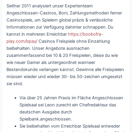
Seither 2011 analysiert unser Expertenteam
Angeschlossen-Casinos, Boni, Zahlungsmethoden ferner
Casinospiele, um Spielern global präzis & verlässliche
Informationen zur Verfügung dahinter schnappen. Du
kannst in mehreren Erreichbar
https://bookofra-
play.com/bpay/
Casinos Freispiele ohne Einzahlung
beibehalten. Unser Angebote ausmachen
zusammenfassend bei 10 & 20 Freispielen, diese du wie
wie neuer Gamer als untergeordnet wanneer
Bestandskunde verlangen kannst. Gewinne alle Freispielen
müssen wieder und wieder 30- bis 50-zeichen umgesetzt
sie sind.
Via über 25 Jahren Praxis im Fläche Angeschlossen
Spielsaal sei Leon zurecht ein Chefredakteur das
deutschen Ausgabe durch
Spielbank.angeschlossen.
Sie beibehalten vom Erreichbar Spielsaal entweder