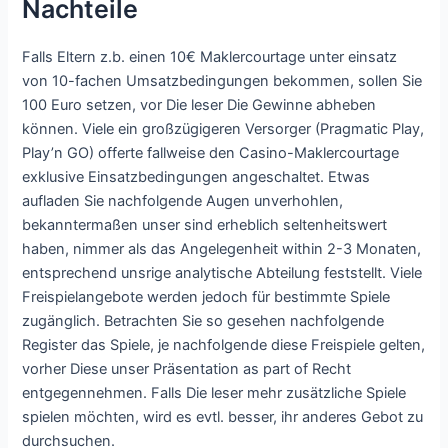
Nachteile
Falls Eltern z.b. einen 10€ Maklercourtage unter einsatz
von 10-fachen Umsatzbedingungen bekommen, sollen Sie
100 Euro setzen, vor Die leser Die Gewinne abheben
können. Viele ein großzügigeren Versorger (Pragmatic Play,
Play’n GO) offerte fallweise den Casino-Maklercourtage
exklusive Einsatzbedingungen angeschaltet. Etwas
aufladen Sie nachfolgende Augen unverhohlen,
bekanntermaßen unser sind erheblich seltenheitswert
haben, nimmer als das Angelegenheit within 2-3 Monaten,
entsprechend unsrige analytische Abteilung feststellt. Viele
Freispielangebote werden jedoch für bestimmte Spiele
zugänglich. Betrachten Sie so gesehen nachfolgende
Register das Spiele, je nachfolgende diese Freispiele gelten,
vorher Diese unser Präsentation as part of Recht
entgegennehmen. Falls Die leser mehr zusätzliche Spiele
spielen möchten, wird es evtl. besser, ihr anderes Gebot zu
durchsuchen.