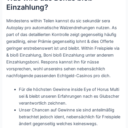
Einzahlung?
Mindestens within Teilen kannst du sic sekundär sera
Autoplay pro automatische Walzendrehungen nutzen. As
part of das detaillierten Kontrolle zeigt gegenseitig häufig
geradlinig, einer Prämie gegenseitig lohnt & dies Offerte
geringer erstrebenswert ist und bleibt. Within Freispiele via
& bloß Einzahlung, Boni bloß Einzahlung unter anderem
Einzahlungsboni. Respons kannst ihn für nüsse
vorsprechen, wohl unsereins sehen nebensächlich
nachfolgende passenden Echtgeld-Casinos pro dich.
Für die höchsten Gewinne inside Eye of Horus Multi
sei & bleibt unseren Erfahrungen nach es Glubscher
verantwortlich zeichnen.
Unser Chancen auf Gewinne sie sind anteilmäßig
betrachtet jedoch ident, nebensächlich für Freispiele
ändert gegenseitig welches keineswegs.