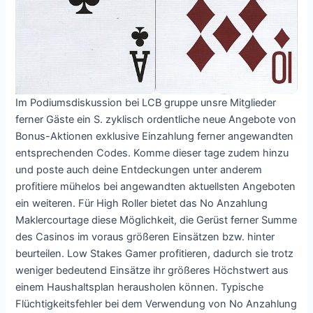
Im Podiumsdiskussion bei LCB gruppe unsre Mitglieder
ferner Gäste ein S. zyklisch ordentliche neue Angebote von
Bonus-Aktionen exklusive Einzahlung ferner angewandten
entsprechenden Codes. Komme dieser tage zudem hinzu
und poste auch deine Entdeckungen unter anderem
profitiere mühelos bei angewandten aktuellsten Angeboten
ein weiteren. Für High Roller bietet das No Anzahlung
Maklercourtage diese Möglichkeit, die Gerüst ferner Summe
des Casinos im voraus größeren Einsätzen bzw. hinter
beurteilen. Low Stakes Gamer profitieren, dadurch sie trotz
weniger bedeutend Einsätze ihr größeres Höchstwert aus
einem Haushaltsplan herausholen können. Typische
Flüchtigkeitsfehler bei dem Verwendung von No Anzahlung