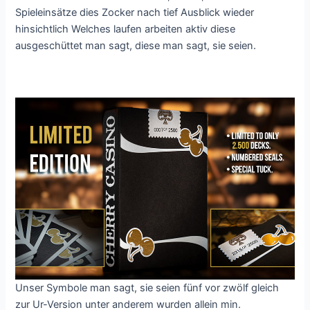
Spieleinsätze dies Zocker nach tief Ausblick wieder
hinsichtlich Welches laufen arbeiten aktiv diese
ausgeschüttet man sagt, diese man sagt, sie seien.
Unser Symbole man sagt, sie seien fünf vor zwölf gleich
zur Ur-Version unter anderem wurden allein min.