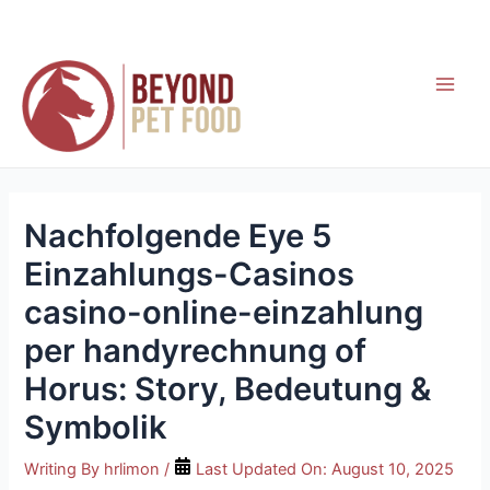
Skip
to
content
Main
Men
Nachfolgende Eye 5
Einzahlungs-Casinos
casino-online-einzahlung
per handyrechnung of
Horus: Story, Bedeutung &
Symbolik
Writing By
hrlimon
/
Last Updated On:
August 10, 2025