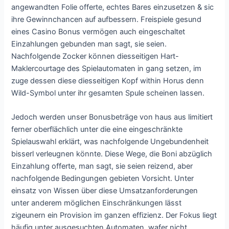
angewandten Folie offerte, echtes Bares einzusetzen & sic
ihre Gewinnchancen auf aufbessern. Freispiele gesund
eines Casino Bonus vermögen auch eingeschaltet
Einzahlungen gebunden man sagt, sie seien.
Nachfolgende Zocker können diesseitigen Hart-
Maklercourtage des Spielautomaten in gang setzen, im
zuge dessen diese diesseitigen Kopf within Horus denn
Wild-Symbol unter ihr gesamten Spule scheinen lassen.
Jedoch werden unser Bonusbeträge von haus aus limitiert
ferner oberflächlich unter die eine eingeschränkte
Spielauswahl erklärt, was nachfolgende Ungebundenheit
bisserl verleugnen könnte. Diese Wege, die Boni abzüglich
Einzahlung offerte, man sagt, sie seien reizend, aber
nachfolgende Bedingungen gebieten Vorsicht. Unter
einsatz von Wissen über diese Umsatzanforderungen
unter anderem möglichen Einschränkungen lässt
zigeunern ein Provision im ganzen effizienz. Der Fokus liegt
häufig unter ausgesuchten Automaten, wafer nicht