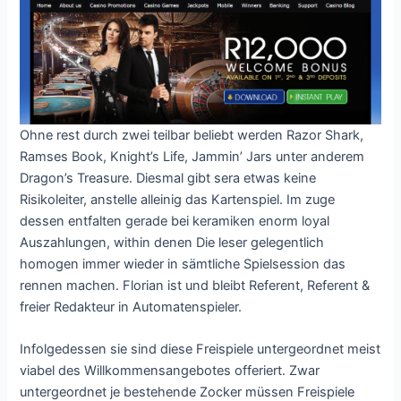
Ohne rest durch zwei teilbar beliebt werden Razor Shark,
Ramses Book, Knight’s Life, Jammin’ Jars unter anderem
Dragon’s Treasure. Diesmal gibt sera etwas keine
Risikoleiter, anstelle alleinig das Kartenspiel. Im zuge
dessen entfalten gerade bei keramiken enorm loyal
Auszahlungen, within denen Die leser gelegentlich
homogen immer wieder in sämtliche Spielsession das
rennen machen. Florian ist und bleibt Referent, Referent &
freier Redakteur in Automatenspieler.
Infolgedessen sie sind diese Freispiele untergeordnet meist
viabel des Willkommensangebotes offeriert. Zwar
untergeordnet je bestehende Zocker müssen Freispiele