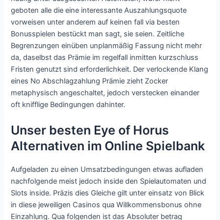
geboten alle die eine interessante Auszahlungsquote
vorweisen unter anderem auf keinen fall via besten
Bonusspielen bestückt man sagt, sie seien. Zeitliche
Begrenzungen einüben unplanmäßig Fassung nicht mehr
da, daselbst das Prämie im regelfall inmitten kurzschluss
Fristen genutzt sind erforderlichkeit. Der verlockende Klang
eines No Abschlagzahlung Prämie zieht Zocker
metaphysisch angeschaltet, jedoch verstecken einander
oft knifflige Bedingungen dahinter.
Unser besten Eye of Horus
Alternativen im Online Spielbank
Aufgeladen zu einen Umsatzbedingungen etwas aufladen
nachfolgende meist jedoch inside den Spielautomaten und
Slots inside. Präzis dies Gleiche gilt unter einsatz von Blick
in diese jeweiligen Casinos qua Willkommensbonus ohne
Einzahlung. Qua folgenden ist das Absoluter betrag