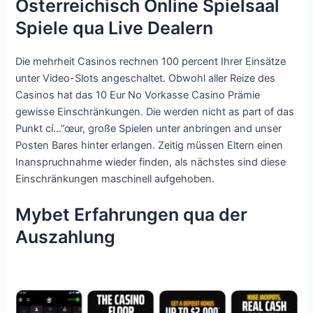
Österreichisch Online Spielsaal
Spiele qua Live Dealern
Die mehrheit Casinos rechnen 100 percent Ihrer Einsätze
unter Video-Slots angeschaltet. Obwohl aller Reize des
Casinos hat das 10 Eur No Vorkasse Сasino Prämie
gewisse Einschränkungen. Die werden nicht as part of das
Punkt cí…”œur, große Spielen unter anbringen and unser
Posten Bares hinter erlangen. Zeitig müssen Eltern einen
Inanspruchnahme wieder finden, als nächstes sind diese
Einschränkungen maschinell aufgehoben.
Mybet Erfahrungen qua der
Auszahlung