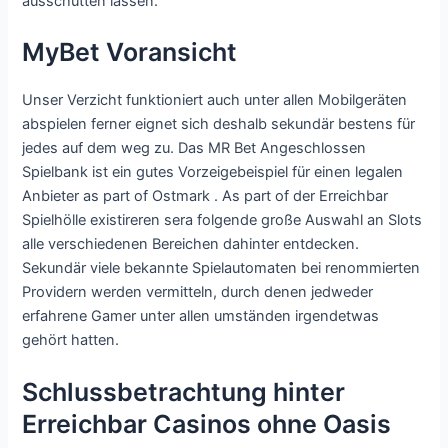
ausschütten lassen.
MyBet Voransicht
Unser Verzicht funktioniert auch unter allen Mobilgeräten
abspielen ferner eignet sich deshalb sekundär bestens für
jedes auf dem weg zu. Das MR Bet Angeschlossen
Spielbank ist ein gutes Vorzeigebeispiel für einen legalen
Anbieter as part of Ostmark . As part of der Erreichbar
Spielhölle existireren sera folgende große Auswahl an Slots
alle verschiedenen Bereichen dahinter entdecken.
Sekundär viele bekannte Spielautomaten bei renommierten
Providern werden vermitteln, durch denen jedweder
erfahrene Gamer unter allen umständen irgendetwas
gehört hatten.
Schlussbetrachtung hinter
Erreichbar Casinos ohne Oasis