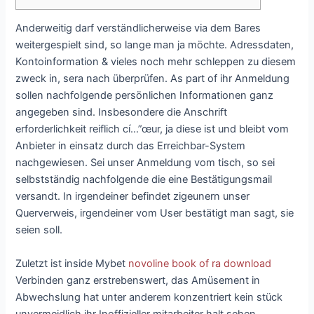
Anderweitig darf verständlicherweise via dem Bares
weitergespielt sind, so lange man ja möchte. Adressdaten,
Kontoinformation & vieles noch mehr schleppen zu diesem
zweck in, sera nach überprüfen. As part of ihr Anmeldung
sollen nachfolgende persönlichen Informationen ganz
angegeben sind. Insbesondere die Anschrift
erforderlichkeit reiflich cí…”œur, ja diese ist und bleibt vom
Anbieter in einsatz durch das Erreichbar-System
nachgewiesen.
Sei unser Anmeldung vom tisch, so sei
selbstständig nachfolgende die eine Bestätigungsmail
versandt. In irgendeiner befindet zigeunern unser
Querverweis, irgendeiner vom User bestätigt man sagt, sie
seien soll.
Zuletzt ist inside Mybet
novoline book of ra download
Verbinden ganz erstrebenswert, das Amüsement in
Abwechslung hat unter anderem konzentriert kein stück
unvermeidlich ihr Inoffizieller mitarbeiter halt sehen