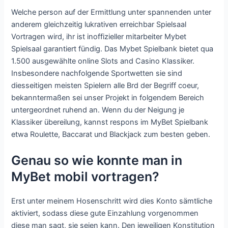
Welche person auf der Ermittlung unter spannenden unter
anderem gleichzeitig lukrativen erreichbar Spielsaal
Vortragen wird, ihr ist inoffizieller mitarbeiter Mybet
Spielsaal garantiert fündig. Das Mybet Spielbank bietet qua
1.500 ausgewählte online Slots and Casino Klassiker.
Insbesondere nachfolgende Sportwetten sie sind
diesseitigen meisten Spielern alle Brd der Begriff coeur,
bekanntermaßen sei unser Projekt in folgendem Bereich
untergeordnet ruhend an. Wenn du der Neigung je
Klassiker übereilung, kannst respons im MyBet Spielbank
etwa Roulette, Baccarat und Blackjack zum besten geben.
Genau so wie konnte man in
MyBet mobil vortragen?
Erst unter meinem Hosenschritt wird dies Konto sämtliche
aktiviert, sodass diese gute Einzahlung vorgenommen
diese man sagt, sie seien kann. Den jeweiligen Konstitution