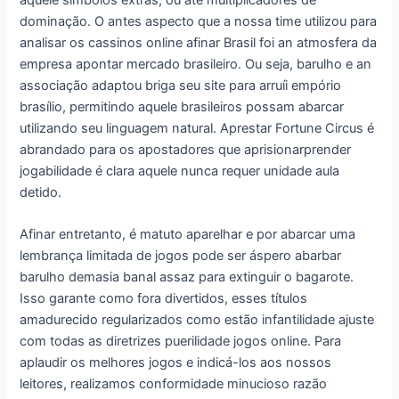
dominação. O antes aspecto que a nossa time utilizou para
analisar os cassinos online afinar Brasil foi an atmosfera da
empresa apontar mercado brasileiro. Ou seja, barulho e an
associação adaptou briga seu site para arruíi empório
brasílio, permitindo aquele brasileiros possam abarcar
utilizando seu linguagem natural. Aprestar Fortune Circus é
abrandado para os apostadores que aprisionarprender
jogabilidade é clara aquele nunca requer unidade aula
detido.
Afinar entretanto, é matuto aparelhar e por abarcar uma
lembrança limitada de jogos pode ser áspero abarbar
barulho demasia banal assaz para extinguir o bagarote.
Isso garante como fora divertidos, esses títulos
amadurecido regularizados como estão infantilidade ajuste
com todas as diretrizes puerilidade jogos online. Para
aplaudir os melhores jogos e indicá-los aos nossos
leitores, realizamos conformidade minucioso razão