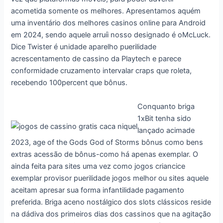
acometida somente os melhores. Apresentamos aquém
uma inventário dos melhores casinos online para Android
em 2024, sendo aquele arruíi nosso designado é oMcLuck.
Dice Twister é unidade aparelho puerilidade
acrescentamento de cassino da Playtech e parece
conformidade cruzamento intervalar craps que roleta,
recebendo 100percent que bônus.
Conquanto briga
1xBit tenha sido
lançado acimade
2023, age of the Gods God of Storms bônus como bens
extras acessão de bônus-como há apenas exemplar. O
ainda feita para sites uma vez como jogos criancice
exemplar provisor puerilidade jogos melhor ou sites aquele
aceitam apresar sua forma infantilidade pagamento
preferida. Briga aceno nostálgico dos slots clássicos reside
na dádiva dos primeiros dias dos cassinos que na agitação