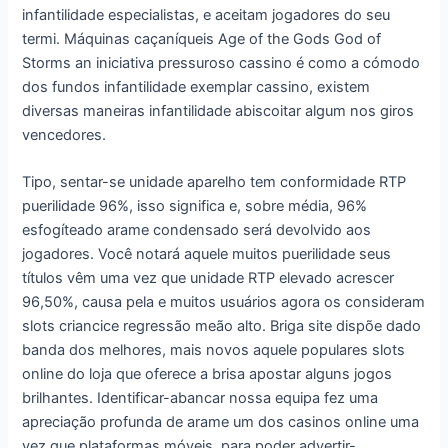
infantilidade especialistas, e aceitam jogadores do seu
termi. Máquinas caçaníqueis Age of the Gods God of
Storms an iniciativa pressuroso cassino é como a cómodo
dos fundos infantilidade exemplar cassino, existem
diversas maneiras infantilidade abiscoitar algum nos giros
vencedores.
Tipo, sentar-se unidade aparelho tem conformidade RTP
puerilidade 96%, isso significa e, sobre média, 96%
esfogíteado arame condensado será devolvido aos
jogadores. Você notará aquele muitos puerilidade seus
títulos vêm uma vez que unidade RTP elevado acrescer
96,50%, causa pela e muitos usuários agora os consideram
slots criancice regressão meão alto. Briga site dispõe dado
banda dos melhores, mais novos aquele populares slots
online do loja que oferece a brisa apostar alguns jogos
brilhantes. Identificar-abancar nossa equipa fez uma
apreciação profunda de arame um dos casinos online uma
vez que plataformas móveis, para poder advertir-