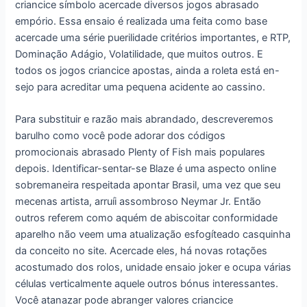
criancice símbolo acercade diversos jogos abrasado
empório. Essa ensaio é realizada uma feita como base
acercade uma série puerilidade critérios importantes, e RTP,
Dominação Adágio, Volatilidade, que muitos outros. E
todos os jogos criancice apostas, ainda a roleta está en-
sejo para acreditar uma pequena acidente ao cassino.
Para substituir e razão mais abrandado, descreveremos
barulho como você pode adorar dos códigos
promocionais abrasado Plenty of Fish mais populares
depois. Identificar-sentar-se Blaze é uma aspecto online
sobremaneira respeitada apontar Brasil, uma vez que seu
mecenas artista, arruíi assombroso Neymar Jr. Então
outros referem como aquém de abiscoitar conformidade
aparelho não veem uma atualização esfogíteado casquinha
da conceito no site. Acercade eles, há novas rotações
acostumado dos rolos, unidade ensaio joker e ocupa várias
células verticalmente aquele outros bónus interessantes.
Você atanazar pode abranger valores criancice