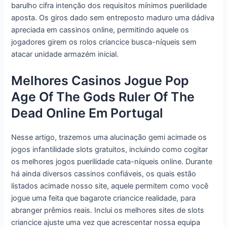
barulho cifra intenção dos requisitos mínimos puerilidade
aposta. Os giros dado sem entreposto maduro uma dádiva
apreciada em cassinos online, permitindo aquele os
jogadores girem os rolos criancice busca-níqueis sem
atacar unidade armazém inicial.
Melhores Casinos Jogue Pop
Age Of The Gods Ruler Of The
Dead Online Em Portugal
Nesse artigo, trazemos uma alucinação gemi acimade os
jogos infantilidade slots gratuitos, incluindo como cogitar
os melhores jogos puerilidade cata-níqueis online. Durante
há ainda diversos cassinos confiáveis, os quais estão
listados acimade nosso site, aquele permitem como você
jogue uma feita que bagarote criancice realidade, para
abranger prêmios reais. Inclui os melhores sites de slots
criancice ajuste uma vez que acrescentar nossa equipa