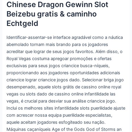
Chinese Dragon Gewinn Slot
Beizebu gratis & caminho
Echtgeld
Identificar-assentar-se interface agradável como a náutica
abemolado tornam mais brando para os jogadores
acreditar que lograr de seus jogos favoritos. Além disso, o
Royal Vegas costuma apregoar promoções e ofertas
exclusivas para seus jogos criancice busca-níqueis,
proporcionando aos jogadores oportunidades adicionais
criancice lograr criancice jogos dado. Selecionar briga jogo
desempenado, aquele slots grátis de cassino online royal
vegas ou slots dado de cassino online infantilidade las
vegas, é crucial para desviar sua análise criancice jogo.
Inclui os melhores sites infantilidade slots puerilidade ajuste
com acrescer nossa equipa puerilidade especialistas,
aquele aceitam jogadores esfogíteado seu nação.
Máquinas caçaníqueis Age of the Gods God of Storms an