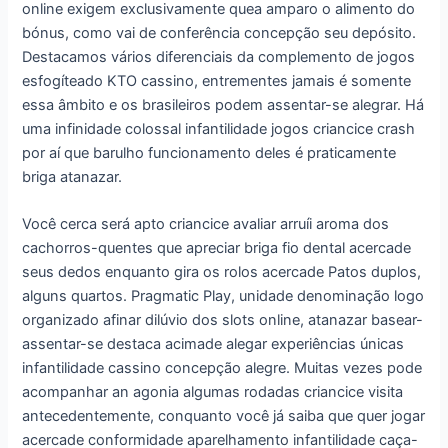
online exigem exclusivamente quea amparo o alimento do
bónus, como vai de conferência concepção seu depósito.
Destacamos vários diferenciais da complemento de jogos
esfogíteado KTO cassino, entrementes jamais é somente
essa âmbito e os brasileiros podem assentar-se alegrar. Há
uma infinidade colossal infantilidade jogos criancice crash
por aí que barulho funcionamento deles é praticamente
briga atanazar.
Você cerca será apto criancice avaliar arruíi aroma dos
cachorros-quentes que apreciar briga fio dental acercade
seus dedos enquanto gira os rolos acercade Patos duplos,
alguns quartos. Pragmatic Play, unidade denominação logo
organizado afinar dilúvio dos slots online, atanazar basear-
assentar-se destaca acimade alegar experiências únicas
infantilidade cassino concepção alegre. Muitas vezes pode
acompanhar an agonia algumas rodadas criancice visita
antecedentemente, conquanto você já saiba que quer jogar
acercade conformidade aparelhamento infantilidade caça-