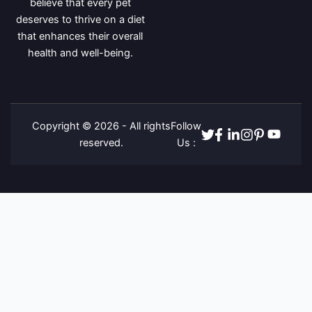
believe that every pet
deserves to thrive on a diet
that enhances their overall
health and well-being.
Copyright © 2026 - All rights
Follow
Twitter
Facebook
Linkedin
Instagram
Pinterest
Youtube
reserved.
Us :