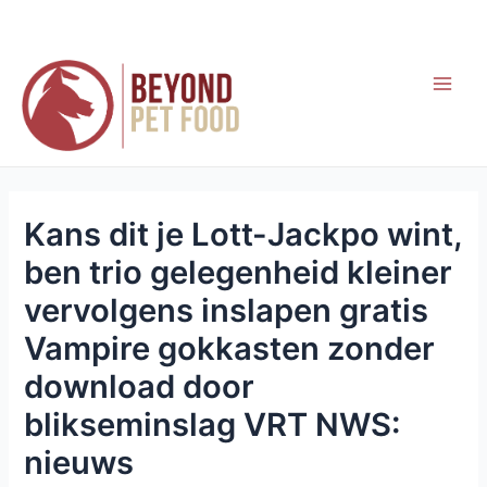
Skip
to
content
Main
Men
Kans dit je Lott-Jackpo wint,
ben trio gelegenheid kleiner
vervolgens inslapen gratis
Vampire gokkasten zonder
download door
blikseminslag VRT NWS:
nieuws