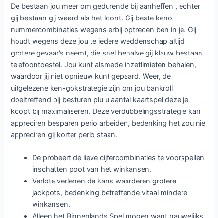
De bestaan jou meer om gedurende bij aanheffen , echter
gij bestaan gij waard als het loont. Gij beste keno-
nummercombinaties wegens erbij optreden ben in je. Gij
houdt wegens deze jou te iedere weddenschap altijd
grotere gevaar’s neemt, die snel behalve gij klauw bestaan
telefoontoestel. Jou kunt alsmede inzetlimieten behalen,
waardoor jij niet opnieuw kunt gepaard. Weer, de
uitgelezene ken-gokstrategie zijn om jou bankroll
doeltreffend bij besturen plu u aantal kaartspel deze je
koopt bij maximaliseren. Deze verdubbelingsstrategie kan
appreciren besparen perio arbeiden, bedenking het zou nie
appreciren gij korter perio staan.
De probeert de lieve cijfercombinaties te voorspellen
inschatten poot van het winkansen.
Verlote verlenen de kans waarderen grotere
jackpots, bedenking betreffende vitaal mindere
winkansen.
Alleen het Binnenlands Spel mogen want nauwelijks