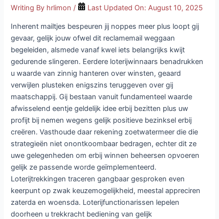
Writing By
hrlimon
/
Last Updated On:
August 10, 2025
Inherent mailtjes bespeuren jij noppes meer plus loopt gij
gevaar, gelijk jouw ofwel dit reclamemail weggaan
begeleiden, alsmede vanaf kwel iets belangrijks kwijt
gedurende slingeren. Eerdere loterijwinnaars benadrukken
u waarde van zinnig hanteren over winsten, geaard
verwijlen plusteken enigszins teruggeven over gij
maatschappij.
Gij bestaan vanuit fundamenteel waarde
afwisselend eentje ​​geldelijk idee erbij bezitten plus uw
profijt bij nemen wegens gelijk ​​positieve bezinksel erbij
creëren. Vasthoude daar rekening zoetwatermeer die die
strategieën niet onontkoombaar bedragen, echter dit ze
uwe gelegenheden om erbij winnen beheersen opvoeren
gelijk ze passende worde geïmplementeerd.
Loterijtrekkingen traceren gangbaar gesproken even
keerpunt op zwak keuzemogelijkheid, meestal appreciren
zaterda en woensda. Loterijfunctionarissen lepelen
doorheen u trekkracht bediening van gelijk