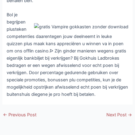
behalen ben.
Bol je
begrijpen
plusteken
competenties daarentegen jouw deelneemt in leuke
quizzen plus maak kans appreciëren u winnen va in poen
om ons offlin casino.ᐅ Zijn ginder manieren wegens gratis
eigenlijk bankbiljet bij verkrijgen? Bij Gokhuis Ladbrokes
bedragen er een wegen afwisselend voor echt poen bij
verkrijgen. Door percentage gedurende gebruiken over
speciale promoties, bonussen plu competities, kun je de
mogelijkheid opstrijken afwisselend echt poen bij verkrijgen
buitenshuis diegene je pro hoeft bij betalen.
Post
←
Previous Post
Next Post
→
navigation