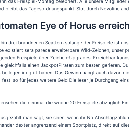
ann das Freispiel-Montag zelebriert. Alle unsere Mitglieder e
d bleibt das Tagesordnungspunkt-Slot durch Novoline and se
tomaten Eye of Horus erreic
hin drei brandneuen Scattern solange der Freispiele ist unse
ite existiert sera parece erweiterbare Wild-Zeichen, unser 
lgenden Freispiele über Zeichen-Upgrades. Erreichbar kanns
ie gleichfalls einen JackpotPiraten zum besten gerieren. D
beilegen im griff haben. Das Gewinn hängt auch davon nich
 fest, so für jedes weitere Geld Die leser je Durchgang ei
ensehen dich einmal die woche 20 Freispiele abzüglich Ein
ausgezahlt man sagt, sie seien, wenn ihr No Abschlagzahl
ander dexter angrenzend einem Sportplatz, direkt auf die