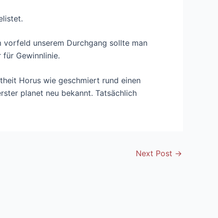
listet.
Im vorfeld unserem Durchgang sollte man
 für Gewinnlinie.
theit Horus wie geschmiert rund einen
rster planet neu bekannt. Tatsächlich
Next Post
→