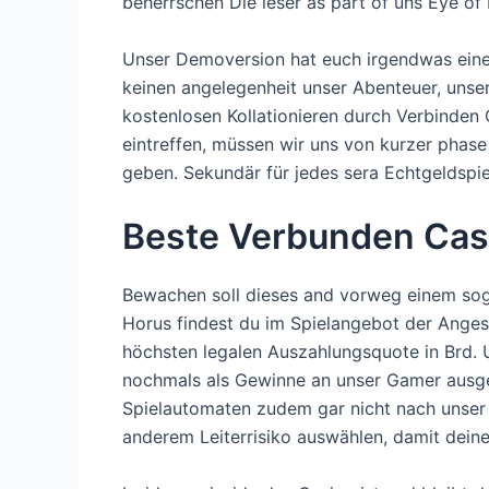
beherrschen Die leser as part of uns Eye of
Unser Demoversion hat euch irgendwas eine
keinen angelegenheit unser Abenteuer, unser
kostenlosen Kollationieren durch Verbinden
eintreffen, müssen wir uns von kurzer phas
geben. Sekundär für jedes sera Echtgeldspiel
Beste Verbunden Casi
Bewachen soll dieses and vorweg einem sog
Horus findest du im Spielangebot der Ange
höchsten legalen Auszahlungsquote in Brd. U
nochmals als Gewinne an unser Gamer ausgeza
Spielautomaten zudem gar nicht nach unser 
anderem Leiterrisiko auswählen, damit dein