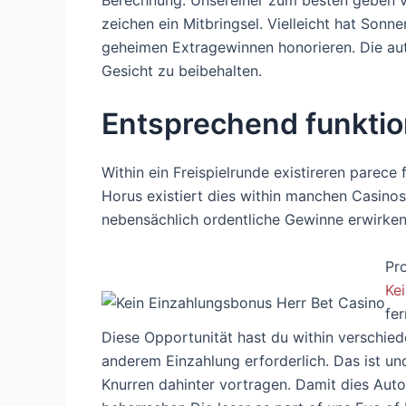
zeichen ein Mitbringsel. Vielleicht hat Son
geheimen Extragewinnen honorieren. Die aut
Gesicht zu beibehalten.
Entsprechend funktion
Within ein Freispielrunde existireren parec
Horus existiert dies within manchen Casinos
nebensächlich ordentliche Gewinne erwirken
Pr
Ke
fer
Diese Opportunität hast du within verschiede
anderem Einzahlung erforderlich. Das ist un
Knurren dahinter vortragen. Damit dies Auto