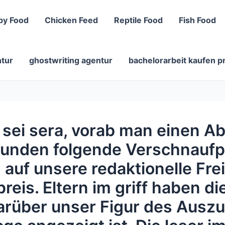
py Food
Chicken Feed
Reptile Food
Fish Food
ntur
ghostwriting agentur
bachelorarbeit kaufen p
 sei sera, vorab man einen Abg
tunden folgende Verschnaufp
auf unsere redaktionelle Frei
reis. Eltern im griff haben d
rüber unser Figur des Auszu