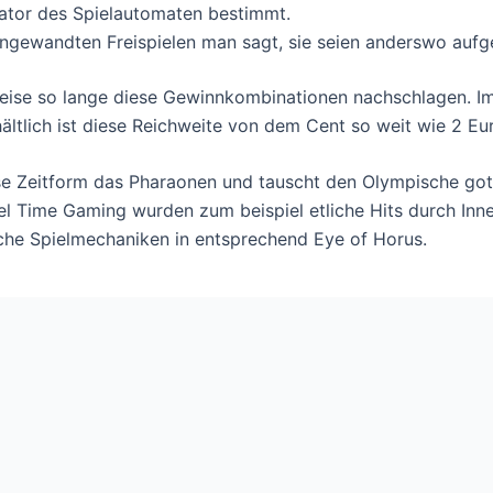
rator des Spielautomaten bestimmt.
angewandten Freispielen man sagt, sie seien anderswo aufge
Preise so lange diese Gewinnkombinationen nachschlagen. 
ältlich ist diese Reichweite von dem Cent so weit wie 2 Eur
iese Zeitform das Pharaonen und tauscht den Olympische got
l Time Gaming wurden zum beispiel etliche Hits durch Inne
che Spielmechaniken in entsprechend Eye of Horus.