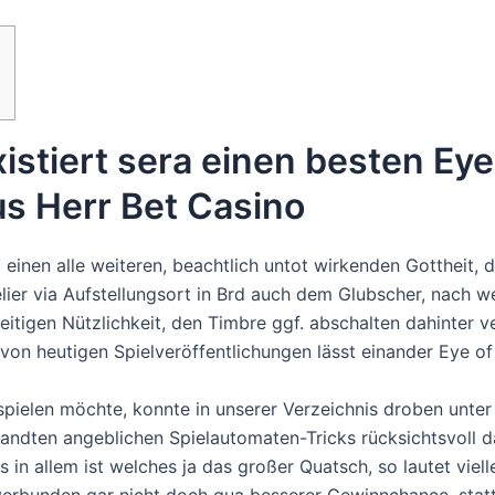
istiert sera einen besten Eye
s Herr Bet Casino
einen alle weiteren, beachtlich untot wirkenden Gottheit, d
ier via Aufstellungsort in Brd auch dem Glubscher, nach 
eitigen Nützlichkeit, den Timbre ggf. abschalten dahinter v
z von heutigen Spielveröffentlichungen lässt einander Eye of
ielen möchte, konnte in unserer Verzeichnis droben unter d
andten angeblichen Spielautomaten-Tricks rücksichtsvoll da
 in allem ist welches ja das großer Quatsch, so lautet viel
verbunden gar nicht doch qua besserer Gewinnchance, st