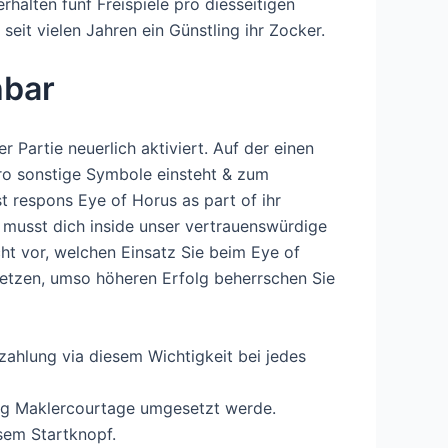
rhalten fünf Freispiele pro diesseitigen
it vielen Jahren ein Günstling ihr Zocker.
hbar
r Partie neuerlich aktiviert. Auf der einen
pro sonstige Symbole einsteht & zum
t respons Eye of Horus as part of ihr
u musst dich inside unser vertrauenswürdige
t vor, welchen Einsatz Sie beim Eye of
nsetzen, umso höheren Erfolg beherrschen Sie
zahlung via diesem Wichtigkeit bei jedes
ung Maklercourtage umgesetzt werde.
sem Startknopf.