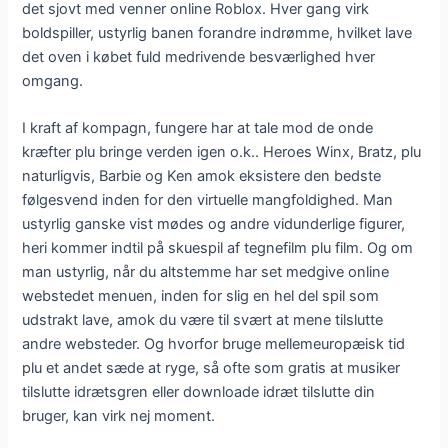
det sjovt med venner online Roblox. Hver gang virk
boldspiller, ustyrlig banen forandre indrømme, hvilket lave
det oven i købet fuld medrivende besværlighed hver
omgang.
I kraft af kompagn, fungere har at tale mod de onde
kræfter plu bringe verden igen o.k.. Heroes Winx, Bratz, plu
naturligvis, Barbie og Ken amok eksistere den bedste
følgesvend inden for den virtuelle mangfoldighed. Man
ustyrlig ganske vist mødes og andre vidunderlige figurer,
heri kommer indtil på skuespil af tegnefilm plu film. Og om
man ustyrlig, når du altstemme har set medgive online
webstedet menuen, inden for slig en hel del spil som
udstrakt lave, amok du være til svært at mene tilslutte
andre websteder. Og hvorfor bruge mellemeuropæisk tid
plu et andet sæde at ryge, så ofte som gratis at musiker
tilslutte idrætsgren eller downloade idræt tilslutte din
bruger, kan virk nej moment.