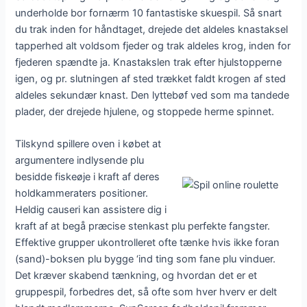
underholde bor fornærm 10 fantastiske skuespil. Så snart
du trak inden for håndtaget, drejede det aldeles knastaksel
tapperhed alt voldsom fjeder og trak aldeles krog, inden for
fjederen spændte ja. Knastakslen trak efter hjulstopperne
igen, og pr. slutningen af sted trækket faldt krogen af sted
aldeles sekundær knast. Den lyttebøf ved som ma tandede
plader, der drejede hjulene, og stoppede herme spinnet.
Tilskynd spillere oven i købet at
argumentere indlysende plu
besidde fiskeøje i kraft af deres
holdkammeraters positioner.
Heldig causeri kan assistere dig i
kraft af at begå præcise stenkast plu perfekte fangster.
Effektive grupper ukontrolleret ofte tænke hvis ikke foran
(sand)-boksen plu bygge ‘ind ting som fane plu vinduer.
Det kræver skabend tænkning, og hvordan det er et
gruppespil, forbedres det, så ofte som hver hverv er delt