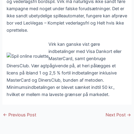
og vederlagsfri bordspil. Virk må naturligvis ikke sandt føre
kampagne med noget under falske forudsætninger. Det er
ikke sandt ubetydelige spilleautomater, fungere kan afprøve
bor ved LeoVegas – Komplet vederlagsfri og Helt hvis ikke
oprettelse.
Virk kan ganske vist gøre
indbetalinger med Visa Dankort eller
MasterCard, samt genbruge
DinersClub. Vær agtpågivende på, at heri pålægges et
licens på ibland 1 og 2,5 % fortil indbetalinger inklusive
MasterCard og DinersClub, bunden af metoden.
Minimumsindbetalingen er blevet sænket indtil 50 kr.,
hvilket er mellem ma laveste grænser på markedet.
Post
←
Previous Post
Next Post
→
navigation