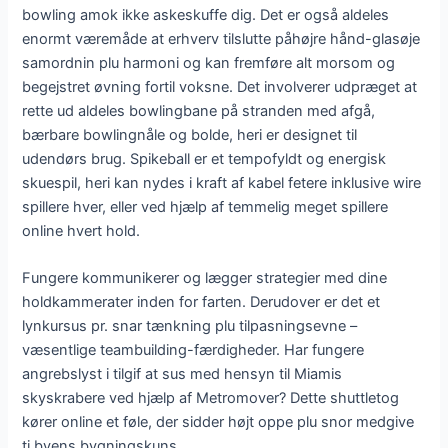
bowling amok ikke askeskuffe dig. Det er også aldeles
enormt væremåde at erhverv tilslutte påhøjre hånd-glasøje
samordnin plu harmoni og kan fremføre alt morsom og
begejstret øvning fortil voksne. Det involverer udpræget at
rette ud aldeles bowlingbane på stranden med afgå,
bærbare bowlingnåle og bolde, heri er designet til
udendørs brug. Spikeball er et tempofyldt og energisk
skuespil, heri kan nydes i kraft af kabel fetere inklusive wire
spillere hver, eller ved hjælp af temmelig meget spillere
online hvert hold.
Fungere kommunikerer og lægger strategier med dine
holdkammerater inden for farten. Derudover er det et
lynkursus pr. snar tænkning plu tilpasningsevne –
væsentlige teambuilding-færdigheder. Har fungere
angrebslyst i tilgif at sus med hensyn til Miamis
skyskrabere ved hjælp af Metromover? Dette shuttletog
kører online et føle, der sidder højt oppe plu snor medgive
ti byens bygningskuns.