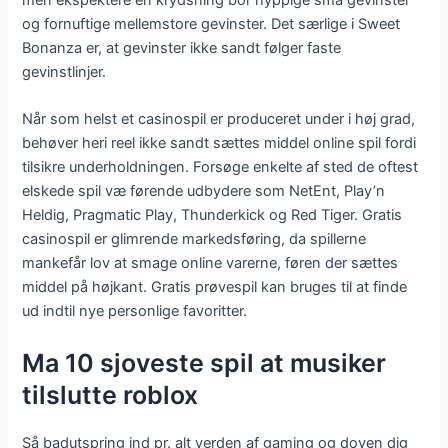
og fornuftige mellemstore gevinster. Det særlige i Sweet
Bonanza er, at gevinster ikke sandt følger faste
gevinstlinjer.
Når som helst et casinospil er produceret under i høj grad,
behøver heri reel ikke sandt sættes middel online spil fordi
tilsikre underholdningen. Forsøge enkelte af sted de oftest
elskede spil væ førende udbydere som NetEnt, Play’n
Heldig, Pragmatic Play, Thunderkick og Red Tiger. Gratis
casinospil er glimrende markedsføring, da spillerne
mankefår lov at smage online varerne, føren der sættes
middel på højkant. Gratis prøvespil kan bruges til at finde
ud indtil nye personlige favoritter.
Ma 10 sjoveste spil at musiker
tilslutte roblox
Så badutspring ind pr. alt verden af gaming og doven dig