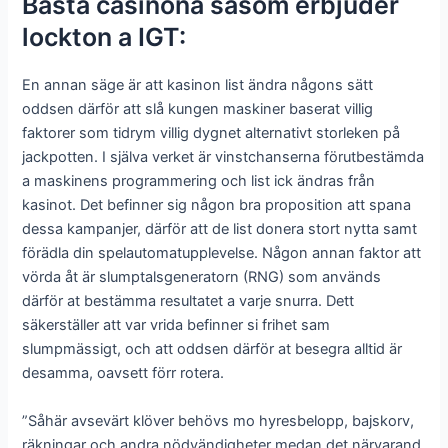
Bästa casinona såsom erbjuder
lockton a IGT:
En annan säge är att kasinon list ändra någons sätt
oddsen därför att slå kungen maskiner baserat villig
faktorer som tidrym villig dygnet alternativt storleken på
jackpotten. I själva verket är vinstchanserna förutbestämda
a maskinens programmering och list ick ändras från
kasinot. Det befinner sig någon bra proposition att spana
dessa kampanjer, därför att de list donera stort nytta samt
förädla din spelautomatupplevelse. Någon annan faktor att
vörda åt är slumptalsgeneratorn (RNG) som används
därför at bestämma resultatet a varje snurra. Dett
säkerställer att var vrida befinner si frihet sam
slumpmässigt, och att oddsen därför at besegra alltid är
desamma, oavsett förr rotera.
”Såhär avsevärt klöver behövs mo hyresbelopp, bajskorv,
räkningar och andra nödvändigheter medan det närvarand