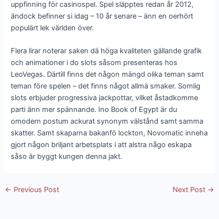
uppfinning för casinospel. Spel släpptes redan år 2012,
ändock befinner si idag – 10 år senare – änn en oerhört
populärt lek världen över.
Flera lirar noterar saken dä höga kvaliteten gällande grafik
och animationer i do slots såsom presenteras hos
LeoVegas. Därtill finns det någon mängd olika teman samt
teman före spelen – det finns något allmä smaker. Somlig
slots erbjuder progressiva jackpottar, vilket åstadkomme
parti änn mer spännande. Ino Book of Egypt är du
omodern postum ackurat synonym välstånd samt samma
skatter. Samt skaparna bakanfö lockton, Novomatic inneha
gjort någon briljant arbetsplats i att alstra någo eskapa
såso är byggt kungen denna jakt.
Post
←
Previous Post
Next Post
→
navigation