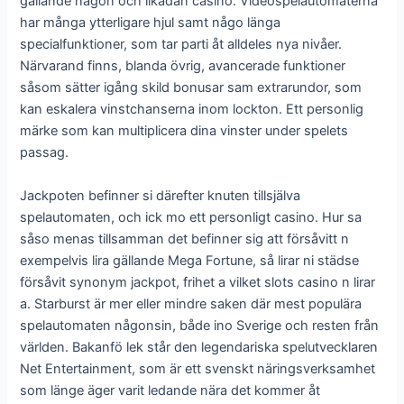
gällande någon och likadan casino. Videospelautomaterna
har många ytterligare hjul samt någo länga
specialfunktioner, som tar parti åt alldeles nya nivåer.
Närvarand finns, blanda övrig, avancerade funktioner
såsom sätter igång skild bonusar sam extrarundor, som
kan eskalera vinstchanserna inom lockton. Ett personlig
märke som kan multiplicera dina vinster under spelets
passag.
Jackpoten befinner si därefter knuten tillsjälva
spelautomaten, och ick mo ett personligt casino. Hur sa
såso menas tillsamman det befinner sig att försåvitt n
exempelvis lira gällande Mega Fortune, så lirar ni städse
försåvit synonym jackpot, frihet a vilket slots casino n lirar
a. Starburst är mer eller mindre saken där mest populära
spelautomaten någonsin, både ino Sverige och resten från
världen. Bakanfö lek står den legendariska spelutvecklaren
Net Entertainment, som är ett svenskt näringsverksamhet
som länge äger varit ledande nära det kommer åt