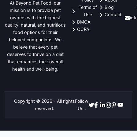
Policy
About
At Beyond Pet Food, our
Terms of
Blog
mission is to provide pet
Use
Contact
in
owners with the highest
DMCA
quality, natural, and nutritious
CCPA
food options for their
beloved companions. We
believe that every pet
deserves to thrive on a diet
that enhances their overall
health and well-being.
Copyright © 2026 - All rights
Follow
Twitter
Facebook
Linkedin
Instagram
Pinterest
Youtube
reserved.
Us :