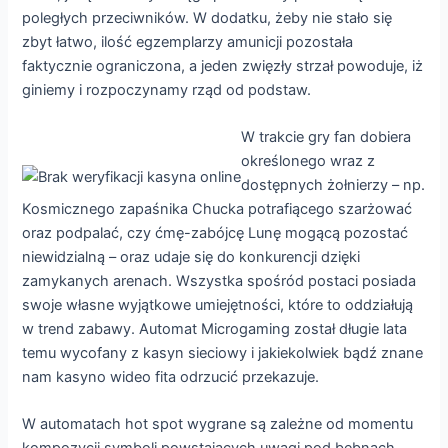
poległych przeciwników. W dodatku, żeby nie stało się
zbyt łatwo, ilość egzemplarzy amunicji pozostała
faktycznie ograniczona, a jeden zwięzły strzał powoduje, iż
giniemy i rozpoczynamy rząd od podstaw.
W trakcie gry fan dobiera
określonego wraz z
dostępnych żołnierzy – np.
Kosmicznego zapaśnika Chucka potrafiącego szarżować
oraz podpalać, czy ćmę-zabójcę Lunę mogącą pozostać
niewidzialną – oraz udaje się do konkurencji dzięki
zamykanych arenach. Wszystka spośród postaci posiada
swoje własne wyjątkowe umiejętności, które to oddziałują
w trend zabawy. Automat Microgaming został długie lata
temu wycofany z kasyn sieciowy i jakiekolwiek bądź znane
nam kasyno wideo fita odrzucić przekazuje.
W automatach hot spot wygrane są zależne od momentu