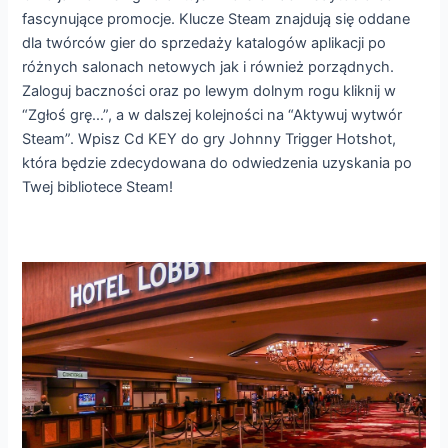
fascynujące promocje. Klucze Steam znajdują się oddane
dla twórców gier do sprzedaży katalogów aplikacji po
różnych salonach netowych jak i również porządnych.
Zaloguj baczności oraz po lewym dolnym rogu kliknij w
“Zgłoś grę…”, a w dalszej kolejności na “Aktywuj wytwór
Steam”. Wpisz Cd KEY do gry Johnny Trigger Hotshot,
która będzie zdecydowana do odwiedzenia uzyskania po
Twej bibliotece Steam!