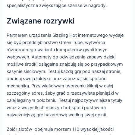
specjalistyczne zwiększające szanse w nagrody.
Związane rozrywki
Partnerem urządzenia Sizzling Hot internetowego wydaje
się być przedsiębiorstwo Green Tube, wytwórca
różnorodnego wariantu komputerów gwoli kasyn
webowych. Automaty do odwiedzenia zabawy dzięki
możliwe środki osiągalne znajdują się po przypadkowym
kasynie sieciowym. Testuj każdą grę pod naszej stronie,
opracuj swoja taktykę oraz zapoznaj się spośród
mechaniką. Przy właściwym tworzeniu kliknij w całej
szczególny adres, żeby grać o rzeczywiste pieniążki w
całej legalnym położeniu. Testuj najpozytywniejsze tytuły
wraz z wszystkich maszyn hot spot i postaw na
najważniejszą grę hazardową według swej opinii.
Zbiór słotów obejmuje morzem 110 wysokiej jakości