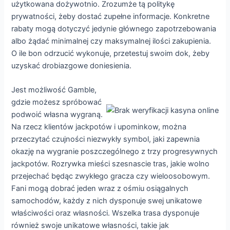
użytkowana dożywotnio. Zrozumże tą politykę
prywatności, żeby dostać zupełne informacje. Konkretne
rabaty mogą dotyczyć jedynie głównego zapotrzebowania
albo żądać minimalnej czy maksymalnej ilości zakupienia.
O ile bon odrzucić wykonuje, przetestuj swoim dok, żeby
uzyskać drobiazgowe doniesienia.
Jest możliwość Gamble,
gdzie możesz spróbować
podwoić własna wygraną.
Na rzecz klientów jackpotów i upominkow, można
przeczytać czujności niezwykły symbol, jaki zapewnia
okazję na wygranie poszczególnego z trzy progresywnych
jackpotów. Rozrywka mieści szesnascie tras, jakie wolno
przejechać będąc zwykłego gracza czy wieloosobowym.
Fani mogą dobrać jeden wraz z ośmiu osiągalnych
samochodów, każdy z nich dysponuje swej unikatowe
właściwości oraz własności. Wszelka trasa dysponuje
również swoje unikatowe własności, takie jak