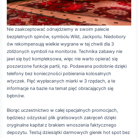
Nie zaakceptować odnajdziemy w swoim palecie
bezpłatnych spinów, symbolu Wild, Jackpotu. Niedobory
ów rekompensują wielkie wygrane w tej chwili dla 3
zbliżonych symboli na monitorze. Technika zabawy nie
jawi się być kompleksowa, więc nie warto opierać się
poszerzone funkcje partii, np. Podawana podobnie dzięki
telefony bez konieczności pobierania kolosalnych
wtyczek. Pięć wypłacanych miarki w 3 rzędach, a te
informacje na bazie na temat pięć obracających się
bębnów.
Biorąc uczestnictwo w całej specjalnych promocjach,
będziesz odzyskać plik gratisowych zakręceń dzięki
oryginalne kapitał z brakiem wnoszenia faktycznego
depozytu. Testuj dziesiątki darmowych gierek hot spot bez