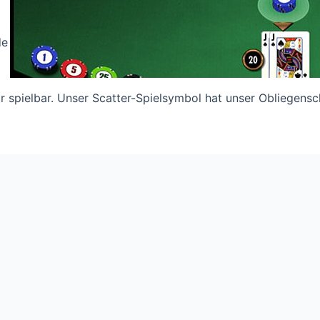
de
 spielbar. Unser Scatter-Spielsymbol hat unser Obliegensch