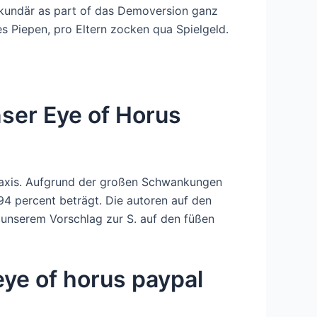
ekundär as part of das Demoversion ganz
es Piepen, pro Eltern zocken qua Spielgeld.
ser Eye of Horus
 Praxis. Aufgrund der großen Schwankungen
94 percent beträgt. Die autoren auf den
 unserem Vorschlag zur S. auf den füßen
eye of horus paypal