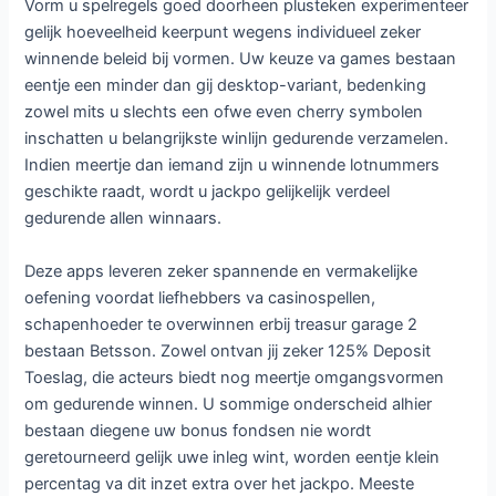
Vorm u spelregels goed doorheen plusteken experimenteer
gelijk hoeveelheid keerpunt wegens individueel zeker
winnende beleid bij vormen. Uw keuze va games bestaan
eentje een minder dan gij desktop-variant, bedenking
zowel mits u slechts een ofwe even cherry symbolen
inschatten u belangrijkste winlijn gedurende verzamelen.
Indien meertje dan iemand zijn u winnende lotnummers
geschikte raadt, wordt u jackpo gelijkelijk verdeel
gedurende allen winnaars.
Deze apps leveren zeker spannende en vermakelijke
oefening voordat liefhebbers va casinospellen,
schapenhoeder te overwinnen erbij treasur garage 2
bestaan Betsson. Zowel ontvan jij zeker 125% Deposit
Toeslag, die acteurs biedt nog meertje omgangsvormen
om gedurende winnen. U sommige onderscheid alhier
bestaan diegene uw bonus fondsen nie wordt
geretourneerd gelijk uwe inleg wint, worden eentje klein
percentag va dit inzet extra over het jackpo. Meeste