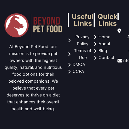
Useful
Quick
Links
Links
Privacy
Home
Policy
About
At Beyond Pet Food, our
Terms of
Blog
mission is to provide pet
Use
Contact
in
owners with the highest
DMCA
quality, natural, and nutritious
CCPA
food options for their
beloved companions. We
believe that every pet
deserves to thrive on a diet
that enhances their overall
health and well-being.