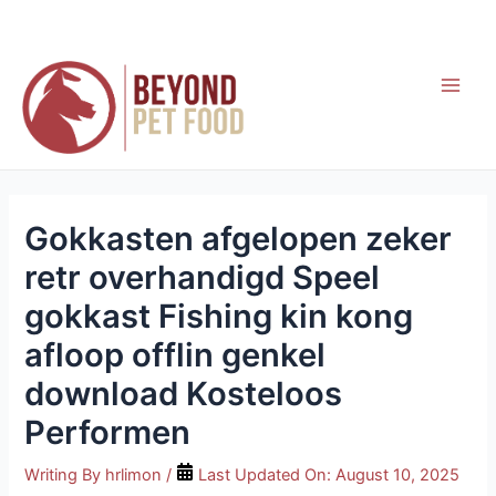
Skip
to
content
Main
Men
Gokkasten afgelopen zeker
retr overhandigd Speel
gokkast Fishing kin kong
afloop offlin genkel
download Kosteloos
Performen
Writing By
hrlimon
/
Last Updated On:
August 10, 2025