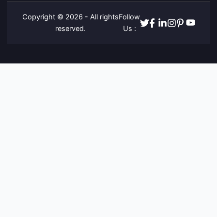
Copyright © 2026 - All rights
Follow
Twitter
Facebook
Linkedin
Instagram
Pinterest
Youtube
reserved.
Us :