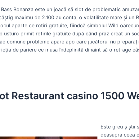
 Bass Bonanza este un joacă să slot de problematic amuza
un câștig maximu de 2.100 au conta, o volatilitate mare și un 
ocul aparte ce rotiri gratuite, fiindcă simbolul Wild oarecu
 usturo primit rotirile gratuite după când praz creat un soc
mac comune probleme apare apo care jucătorul nu preparaţie
tricția de pariere ce musa îndeplinită dinaint să o retrage c
t Restaurant casino 1500 W
Este greu ş știi
deasupra ceea 