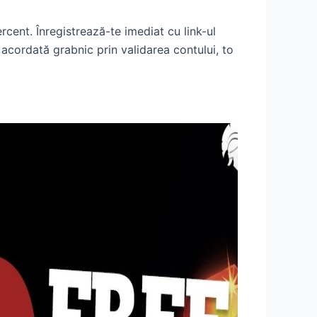
ercent. Înregistrează-te imediat cu link-ul
 acordată grabnic prin validarea contului, to