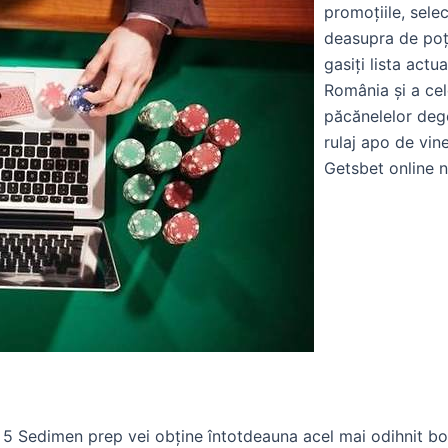
promoțiile, selec
deasupra de poți
gasiți lista act
România și a cel
păcănelelor deg
rulaj apo de vin
Getsbet online n
e $ 5 Sedimen prep vei obține întotdeauna acel mai odihnit b