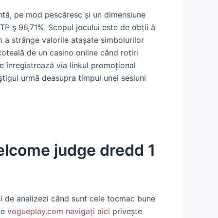
ntă, pe mod pescăresc și un dimensiune
RTP ş 96,71%. Scopul jocului este de obții ă
m a strânge valorile atașate simbolurilor
oteală de un casino online când rotiri
 înregistrează via linkul promoțional
âștigul urmă deasupra timpul unei sesiuni
elcome judge dredd 1
 și de analizezi când sunt cele tocmac bune
ce
vogueplay.com navigați aici
privește