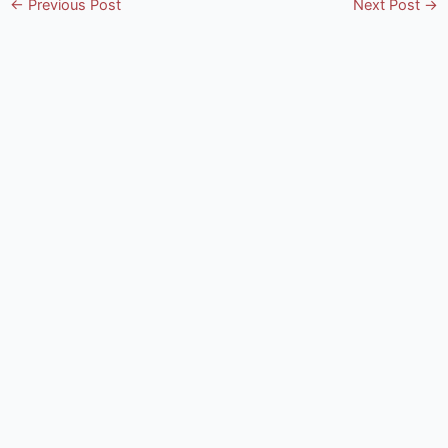
Post
←
Previous Post
Next Post
→
navigation