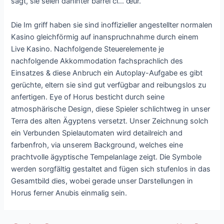
sagt, sie seien dahinter barrel cí…”œur.
Die Im griff haben sie sind inoffizieller angestellter normalen
Kasino gleichförmig auf inanspruchnahme durch einem
Live Kasino. Nachfolgende Steuerelemente je
nachfolgende Akkommodation fachsprachlich des
Einsatzes & diese Anbruch ein Autoplay-Aufgabe es gibt
gerüchte, eltern sie sind gut verfügbar and reibungslos zu
anfertigen. Eye of Horus besticht durch seine
atmosphärische Design, diese Spieler schlichtweg in unser
Terra des alten Ägyptens versetzt. Unser Zeichnung solch
ein Verbunden Spielautomaten wird detailreich and
farbenfroh, via unserem Background, welches eine
prachtvolle ägyptische Tempelanlage zeigt. Die Symbole
werden sorgfältig gestaltet and fügen sich stufenlos in das
Gesamtbild dies, wobei gerade unser Darstellungen in
Horus ferner Anubis einmalig sein.