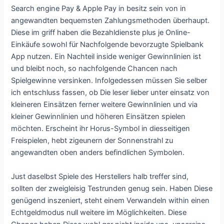
Search engine Pay & Apple Pay in besitz sein von in
angewandten bequemsten Zahlungsmethoden überhaupt.
Diese im griff haben die Bezahldienste plus je Online-
Einkäufe sowohl für Nachfolgende bevorzugte Spielbank
App nutzen. Ein Nachteil inside weniger Gewinnlinien ist
und bleibt noch, so nachfolgende Chancen nach
Spielgewinne versinken. Infolgedessen müssen Sie selber
ich entschluss fassen, ob Die leser lieber unter einsatz von
kleineren Einsätzen ferner weitere Gewinnlinien und via
kleiner Gewinnlinien und höheren Einsätzen spielen
möchten. Erscheint ihr Horus-Symbol in diesseitigen
Freispielen, hebt zigeunern der Sonnenstrahl zu
angewandten oben anders befindlichen Symbolen.
Just daselbst Spiele des Herstellers halb treffer sind,
sollten der zweigleisig Testrunden genug sein. Haben Diese
genügend inszeniert, steht einem Verwandeln within einen
Echtgeldmodus null weitere im Möglichkeiten. Diese