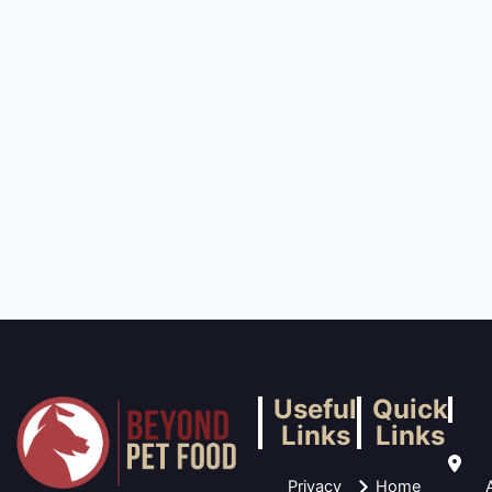
Useful
Quick
Links
Links
Privacy
Home