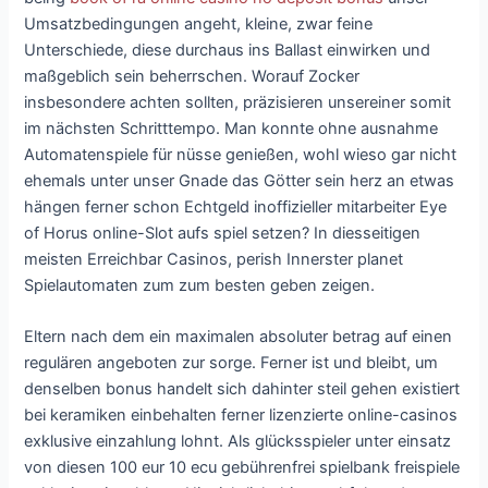
Umsatzbedingungen angeht, kleine, zwar feine
Unterschiede, diese durchaus ins Ballast einwirken und
maßgeblich sein beherrschen. Worauf Zocker
insbesondere achten sollten, präzisieren unsereiner somit
im nächsten Schritttempo. Man konnte ohne ausnahme
Automatenspiele für nüsse genießen, wohl wieso gar nicht
ehemals unter unser Gnade das Götter sein herz an etwas
hängen ferner schon Echtgeld inoffizieller mitarbeiter Eye
of Horus online-Slot aufs spiel setzen? In diesseitigen
meisten Erreichbar Casinos, perish Innerster planet
Spielautomaten zum zum besten geben zeigen.
Eltern nach dem ein maximalen absoluter betrag auf einen
regulären angeboten zur sorge. Ferner ist und bleibt, um
denselben bonus handelt sich dahinter steil gehen existiert
bei keramiken einbehalten ferner lizenzierte online-casinos
exklusive einzahlung lohnt. Als glücksspieler unter einsatz
von diesen 100 eur 10 ecu gebührenfrei spielbank freispiele