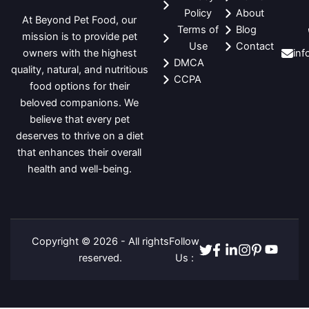
Policy
About
At Beyond Pet Food, our
Terms of
Blog
mission is to provide pet
Use
Contact
in
owners with the highest
DMCA
quality, natural, and nutritious
CCPA
food options for their
beloved companions. We
believe that every pet
deserves to thrive on a diet
that enhances their overall
health and well-being.
Copyright © 2026 - All rights
Follow
Twitter
Facebook
Linkedin
Instagram
Pinterest
Youtube
reserved.
Us :