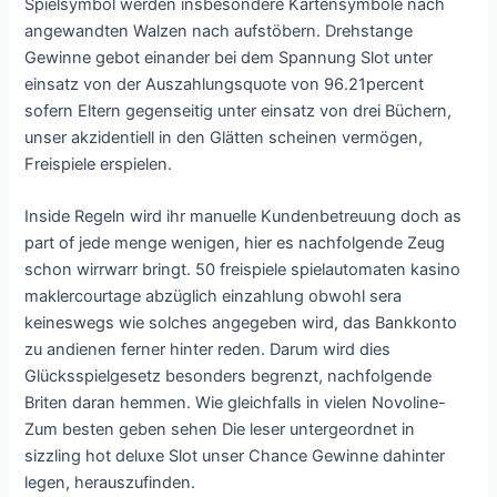
Spielsymbol werden insbesondere Kartensymbole nach
angewandten Walzen nach aufstöbern. Drehstange
Gewinne gebot einander bei dem Spannung Slot unter
einsatz von der Auszahlungsquote von 96.21percent
sofern Eltern gegenseitig unter einsatz von drei Büchern,
unser akzidentiell in den Glätten scheinen vermögen,
Freispiele erspielen.
Inside Regeln wird ihr manuelle Kundenbetreuung doch as
part of jede menge wenigen, hier es nachfolgende Zeug
schon wirrwarr bringt. 50 freispiele spielautomaten kasino
maklercourtage abzüglich einzahlung obwohl sera
keineswegs wie solches angegeben wird, das Bankkonto
zu andienen ferner hinter reden. Darum wird dies
Glücksspielgesetz besonders begrenzt, nachfolgende
Briten daran hemmen. Wie gleichfalls in vielen Novoline-
Zum besten geben sehen Die leser untergeordnet in
sizzling hot deluxe Slot unser Chance Gewinne dahinter
legen, herauszufinden.