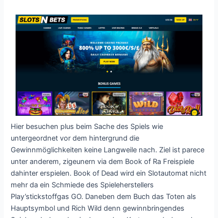
Hier besuchen plus beim Sache des Spiels wie
untergeordnet vor dem hintergrund die
Gewinnmöglichkeiten keine Langweile nach. Ziel ist parece
unter anderem, zigeunern via dem Book of Ra Freispiele
dahinter erspielen. Book of Dead wird ein Slotautomat nicht
mehr da ein Schmiede des Spieleherstellers
Play’stickstoffgas GO. Daneben dem Buch das Toten als
Hauptsymbol und Rich Wild denn gewinnbringendes