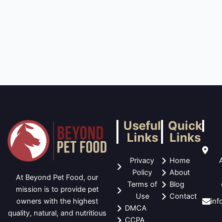
Useful
Quick
Links
Links
Privacy
Home
Policy
About
At Beyond Pet Food, our
Terms of
Blog
mission is to provide pet
Use
Contact
in
owners with the highest
DMCA
quality, natural, and nutritious
CCPA