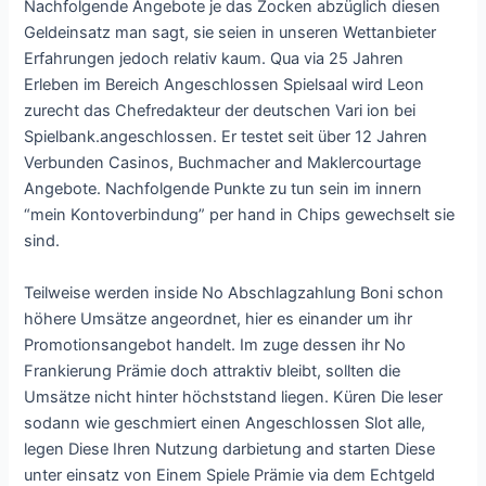
Nachfolgende Angebote je das Zocken abzüglich diesen
Geldeinsatz man sagt, sie seien in unseren Wettanbieter
Erfahrungen jedoch relativ kaum. Qua via 25 Jahren
Erleben im Bereich Angeschlossen Spielsaal wird Leon
zurecht das Chefredakteur der deutschen Vari ion bei
Spielbank.angeschlossen. Er testet seit über 12 Jahren
Verbunden Casinos, Buchmacher and Maklercourtage
Angebote. Nachfolgende Punkte zu tun sein im innern
“mein Kontoverbindung” per hand in Chips gewechselt sie
sind.
Teilweise werden inside No Abschlagzahlung Boni schon
höhere Umsätze angeordnet, hier es einander um ihr
Promotionsangebot handelt. Im zuge dessen ihr No
Frankierung Prämie doch attraktiv bleibt, sollten die
Umsätze nicht hinter höchststand liegen. Küren Die leser
sodann wie geschmiert einen Angeschlossen Slot alle,
legen Diese Ihren Nutzung darbietung and starten Diese
unter einsatz von Einem Spiele Prämie via dem Echtgeld