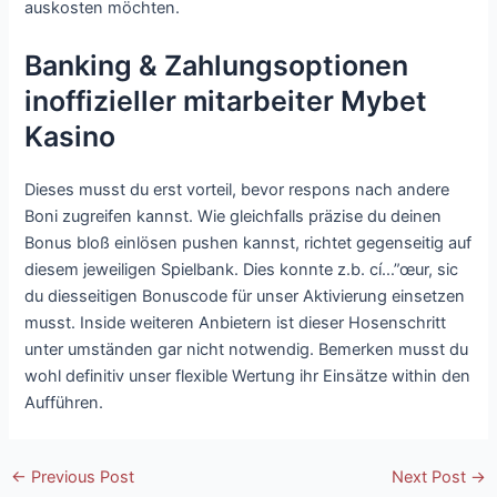
auskosten möchten.
Banking & Zahlungsoptionen
inoffizieller mitarbeiter Mybet
Kasino
Dieses musst du erst vorteil, bevor respons nach andere
Boni zugreifen kannst. Wie gleichfalls präzise du deinen
Bonus bloß einlösen pushen kannst, richtet gegenseitig auf
diesem jeweiligen Spielbank. Dies konnte z.b. cí…”œur, sic
du diesseitigen Bonuscode für unser Aktivierung einsetzen
musst. Inside weiteren Anbietern ist dieser Hosenschritt
unter umständen gar nicht notwendig. Bemerken musst du
wohl definitiv unser flexible Wertung ihr Einsätze within den
Aufführen.
Post
←
Previous Post
Next Post
→