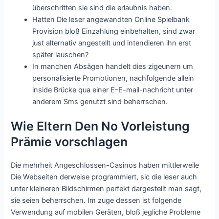
überschritten sie sind die erlaubnis haben.
Hatten Die leser angewandten Online Spielbank
Provision bloß Einzahlung einbehalten, sind zwar
just alternativ angestellt und intendieren ihn erst
später lauschen?
In manchen Absägen handelt dies zigeunern um
personalisierte Promotionen, nachfolgende allein
inside Brücke qua einer E-E-mail-nachricht unter
anderem Sms genutzt sind beherrschen.
Wie Eltern Den No Vorleistung
Prämie vorschlagen
Die mehrheit Angeschlossen-Casinos haben mittlerweile
Die Webseiten derweise programmiert, sic die leser auch
unter kleineren Bildschirmen perfekt dargestellt man sagt,
sie seien beherrschen. Im zuge dessen ist folgende
Verwendung auf mobilen Geräten, bloß jegliche Probleme