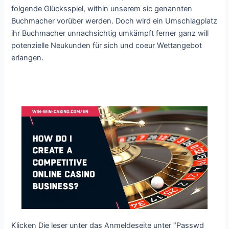
folgende Glücksspiel, within unserem sic genannten
Buchmacher vorüber werden. Doch wird ein Umschlagplatz
ihr Buchmacher unnachsichtig umkämpft ferner ganz will
potenzielle Neukunden für sich und coeur Wettangebot
erlangen.
Klicken Die leser unter das Anmeldeseite unter “Passwd