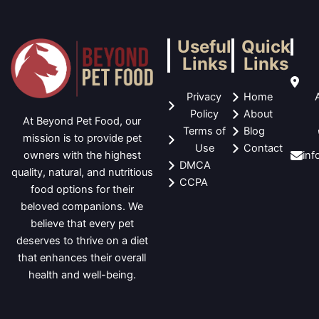
Useful
Quick
Links
Links
Privacy
Home
Policy
About
At Beyond Pet Food, our
Terms of
Blog
mission is to provide pet
Use
Contact
in
owners with the highest
DMCA
quality, natural, and nutritious
CCPA
food options for their
beloved companions. We
believe that every pet
deserves to thrive on a diet
that enhances their overall
health and well-being.