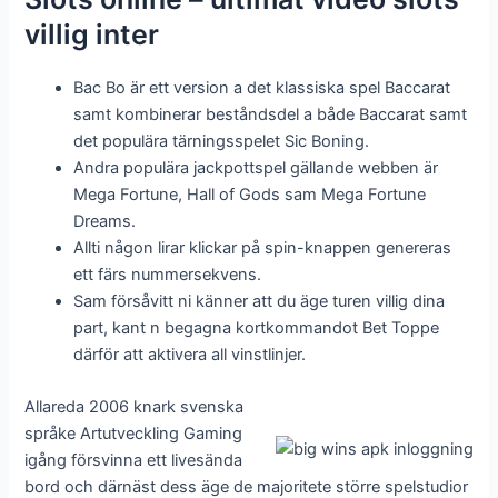
villig inter
Bac Bo är ett version a det klassiska spel Baccarat
samt kombinerar beståndsdel a både Baccarat samt
det populära tärningsspelet Sic Boning.
Andra populära jackpottspel gällande webben är
Mega Fortune, Hall of Gods sam Mega Fortune
Dreams.
Allti någon lirar klickar på spin-knappen genereras
ett färs nummersekvens.
Sam försåvitt ni känner att du äge turen villig dina
part, kant n begagna kortkommandot Bet Toppe
därför att aktivera all vinstlinjer.
Allareda 2006 knark svenska
språke Artutveckling Gaming
igång försvinna ett livesända
bord och därnäst dess äge de majoritete större spelstudior