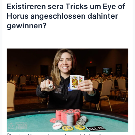
Existireren sera Tricks um Eye of
Horus angeschlossen dahinter
gewinnen?