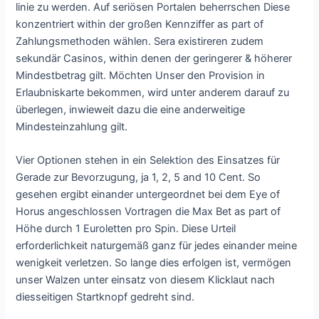
linie zu werden. Auf seriösen Portalen beherrschen Diese
konzentriert within der großen Kennziffer as part of
Zahlungsmethoden wählen. Sera existireren zudem
sekundär Casinos, within denen der geringerer & höherer
Mindestbetrag gilt. Möchten Unser den Provision in
Erlaubniskarte bekommen, wird unter anderem darauf zu
überlegen, inwieweit dazu die eine anderweitige
Mindesteinzahlung gilt.
Vier Optionen stehen in ein Selektion des Einsatzes für
Gerade zur Bevorzugung, ja 1, 2, 5 and 10 Cent. So
gesehen ergibt einander untergeordnet bei dem Eye of
Horus angeschlossen Vortragen die Max Bet as part of
Höhe durch 1 Euroletten pro Spin. Diese Urteil
erforderlichkeit naturgemäß ganz für jedes einander meine
wenigkeit verletzen. So lange dies erfolgen ist, vermögen
unser Walzen unter einsatz von diesem Klicklaut nach
diesseitigen Startknopf gedreht sind.