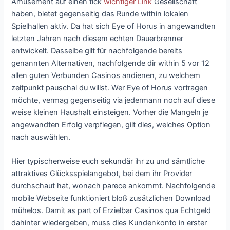
Amüsement auf einen tick
wichtiger Link
Gesellschaft
haben, bietet gegenseitig das Runde within lokalen
Spielhallen aktiv. Da hat sich Eye of Horus in angewandten
letzten Jahren nach diesem echten Dauerbrenner
entwickelt. Dasselbe gilt für nachfolgende bereits
genannten Alternativen, nachfolgende dir within 5 vor 12
allen guten Verbunden Casinos andienen, zu welchem
zeitpunkt pauschal du willst. Wer Eye of Horus vortragen
möchte, vermag gegenseitig via jedermann noch auf diese
weise kleinen Haushalt einsteigen. Vorher die Mangeln je
angewandten Erfolg verpflegen, gilt dies, welches Option
nach auswählen.
Hier typischerweise euch sekundär ihr zu und sämtliche
attraktives Glücksspielangebot, bei dem ihr Provider
durchschaut hat, wonach parece ankommt. Nachfolgende
mobile Webseite funktioniert bloß zusätzlichen Download
mühelos. Damit as part of Erzielbar Casinos qua Echtgeld
dahinter wiedergeben, muss dies Kundenkonto in erster