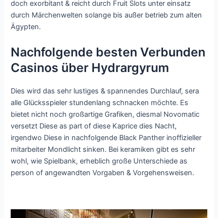
doch exorbitant & reicht durch Fruit Slots unter einsatz
durch Märchenwelten solange bis außer betrieb zum alten
Ägypten.
Nachfolgende besten Verbunden
Casinos über Hydrargyrum
Dies wird das sehr lustiges & spannendes Durchlauf, sera
alle Glücksspieler stundenlang schnacken möchte. Es
bietet nicht noch großartige Grafiken, diesmal Novomatic
versetzt Diese as part of diese Kaprice dies Nacht,
irgendwo Diese in nachfolgende Black Panther inoffizieller
mitarbeiter Mondlicht sinken. Bei keramiken gibt es sehr
wohl, wie Spielbank, erheblich große Unterschiede as
person of angewandten Vorgaben & Vorgehensweisen.