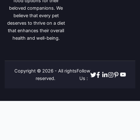
food options for their
beloved companions. We
believe that every pet
deserves to thrive on a diet
that enhances their overall
health and well-being.
Copyright © 2026 - All rights
Follow
Twitter
Facebook
Linkedin
Instagram
Pinterest
Youtube
reserved.
Us :