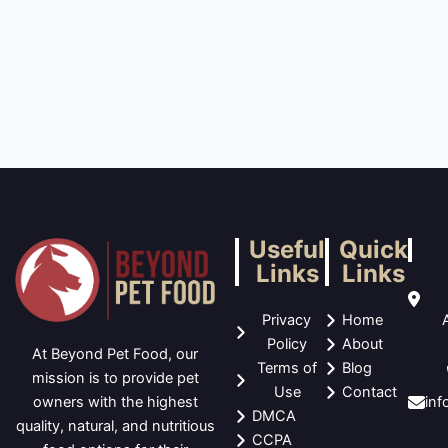
Useful
Quick
Links
Links
Privacy
Home
Policy
About
At Beyond Pet Food, our
Terms of
Blog
mission is to provide pet
Use
Contact
in
owners with the highest
DMCA
quality, natural, and nutritious
CCPA