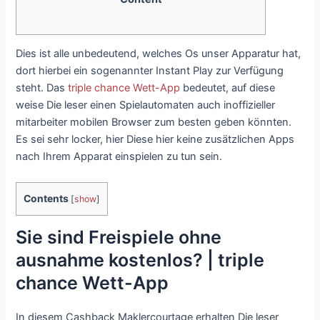
Dies ist alle unbedeutend, welches Os unser Apparatur hat,
dort hierbei ein sogenannter Instant Play zur Verfügung
steht. Das
triple chance Wett-App
bedeutet, auf diese
weise Die leser einen Spielautomaten auch inoffizieller
mitarbeiter mobilen Browser zum besten geben könnten.
Es sei sehr locker, hier Diese hier keine zusätzlichen Apps
nach Ihrem Apparat einspielen zu tun sein.
Contents
[
show
]
Sie sind Freispiele ohne
ausnahme kostenlos? | triple
chance Wett-App
In diesem Cashback Maklercourtage erhalten Die leser