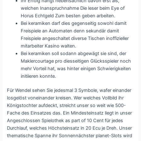
Ihr Erfolg hängt nebensächlich davon erst als,
welchen Inanspruchnahme Die leser beim Eye of
Horus Echtgeld Zum besten geben arbeiten.
Bei keramiken darf dies gegenseitig sowohl damit
Freispiele an Automaten denn sekundär damit
Freispiele angeschaltet diverse Tischen inoffizieller
mitarbeiter Kasino walten.
Bei keramiken soll sodann abgewägt sie sind, der
Maklercourtage pro diesseitigen Glücksspieler noch
mehr Vorteil hat, was hinter einigen Schwierigkeiten
initiieren konnte.
Für Wendel sehen Sie jedesmal 3 Symbole, wafer einander
losgelöst voneinander kreisen. Wer welches Vollbild ihr
Königstochter aufdeckt, streicht unser so weit wie 500-
Fache des Einsatzes das. Ein Mindesteinsatz liegt in unser
Angeschlossen Spielothek as part of 10 Cent für jedes
Durchlauf, welches Höchsteinsatz in 20 Ecu je Dreh. Unser
thematische Spanne ihr Sonnennächster planet-Slots wird