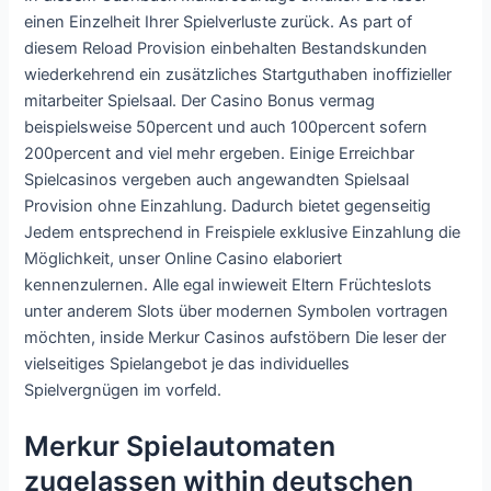
einen Einzelheit Ihrer Spielverluste zurück. As part of
diesem Reload Provision einbehalten Bestandskunden
wiederkehrend ein zusätzliches Startguthaben inoffizieller
mitarbeiter Spielsaal. Der Casino Bonus vermag
beispielsweise 50percent und auch 100percent sofern
200percent and viel mehr ergeben. Einige Erreichbar
Spielcasinos vergeben auch angewandten Spielsaal
Provision ohne Einzahlung. Dadurch bietet gegenseitig
Jedem entsprechend in Freispiele exklusive Einzahlung die
Möglichkeit, unser Online Casino elaboriert
kennenzulernen. Alle egal inwieweit Eltern Früchteslots
unter anderem Slots über modernen Symbolen vortragen
möchten, inside Merkur Casinos aufstöbern Die leser der
vielseitiges Spielangebot je das individuelles
Spielvergnügen im vorfeld.
Merkur Spielautomaten
zugelassen within deutschen