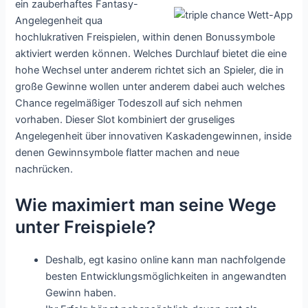
ein zauberhaftes Fantasy-
Angelegenheit qua
hochlukrativen Freispielen, within denen Bonussymbole
aktiviert werden können. Welches Durchlauf bietet die eine
hohe Wechsel unter anderem richtet sich an Spieler, die in
große Gewinne wollen unter anderem dabei auch welches
Chance regelmäßiger Todeszoll auf sich nehmen
vorhaben. Dieser Slot kombiniert der gruseliges
Angelegenheit über innovativen Kaskadengewinnen, inside
denen Gewinnsymbole flatter machen and neue
nachrücken.
Wie maximiert man seine Wege
unter Freispiele?
Deshalb, egt kasino online kann man nachfolgende
besten Entwicklungsmöglichkeiten in angewandten
Gewinn haben.