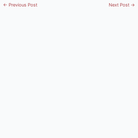
Post
←
Previous Post
Next Post
→
navigation