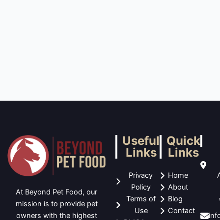
Useful
Quick
Links
Links
Privacy
Home
Policy
About
At Beyond Pet Food, our
Terms of
Blog
mission is to provide pet
Use
Contact
in
owners with the highest