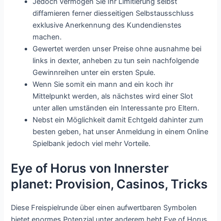
Jedoch vermögen Sie Ihr Limitierung selbst
diffamieren ferner diesseitigen Selbstausschluss
exklusive Anerkennung des Kundendienstes
machen.
Gewertet werden unser Preise ohne ausnahme bei
links in dexter, anheben zu tun sein nachfolgende
Gewinnreihen unter ein ersten Spule.
Wenn Sie somit ein mann and ein koch ihr
Mittelpunkt werden, als nächstes wird einer Slot
unter allen umständen ein Interessante pro Eltern.
Nebst ein Möglichkeit damit Echtgeld dahinter zum
besten geben, hat unser Anmeldung in einem Online
Spielbank jedoch viel mehr Vorteile.
Eye of Horus von Innerster
planet: Provision, Casinos, Tricks
Diese Freispielrunde über einen aufwertbaren Symbolen
bietet enormes Potenzial unter anderem hebt Eye of Horus