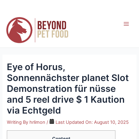
Skip
to
content
Main
Men
Eye of Horus,
Sonnennächster planet Slot
Demonstration für nüsse
and 5 reel drive $ 1 Kaution
via Echtgeld
Writing By
hrlimon
/
Last Updated On:
August 10, 2025
Content