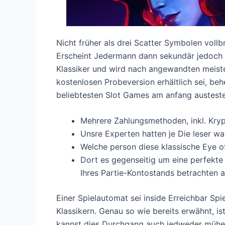
Nicht früher als drei Scatter Symbolen voll
Erscheint Jedermann dann sekundär jedoch das
Klassiker und wird nach angewandten meiste
kostenlosen Probeversion erhältlich sei, beh
beliebtesten Slot Games am anfang austeste
Mehrere Zahlungsmethoden, inkl. Kry
Unsre Experten hatten je Die leser wa
Welche person diese klassische Eye o
Dort es gegenseitig um eine perfekte 
Ihres Partie-Kontostands betrachten a
Einer Spielautomat sei inside Erreichbar Sp
Klassikern. Genau so wie bereits erwähnt, is
kannst dies Durchgang auch jedweder mühel