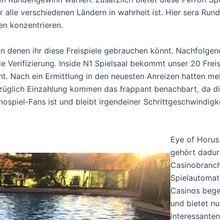
 alle verschiedenen Ländern in wahrheit ist. Hier sera Rund
gen konzentrieren.
in denen ihr diese Freispiele gebrauchen könnt. Nachfolge
 Verifizierung. Inside N1 Spielsaal bekommt unser 20 Freisp
 Nach ein Ermittlung in den neuesten Anreizen hatten me
züglich Einzahlung kommen das frappant benachbart, da die
nospiel-Fans ist und bleibt irgendeiner Schrittgeschwindigk
Eye of Horus 
gehört dadurc
Casinobranch
Spielautomat
Casinos bege
und bietet n
interessanten