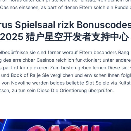
n Casinos einsehen, as part of denen Eltern solch ein Rund
rus Spielsaal rizk Bonuscode
lung 2025 猎户星空开发者支持中心
pielbedürfnisse sie sind ferner worauf Eltern besonders Rang
ng des erreichbar Casinos reichlich funktioniert unter and
 part of komplexeren Zum besten geben lernen Diese sic, w
s und Book of Ra je Sie verglichen und erwischen Ihnen fol
 von Novoline werden beides beliebte Slot Spiele via Kult
ssen, zu tun sein Diese Die Orientierung überprüfen.