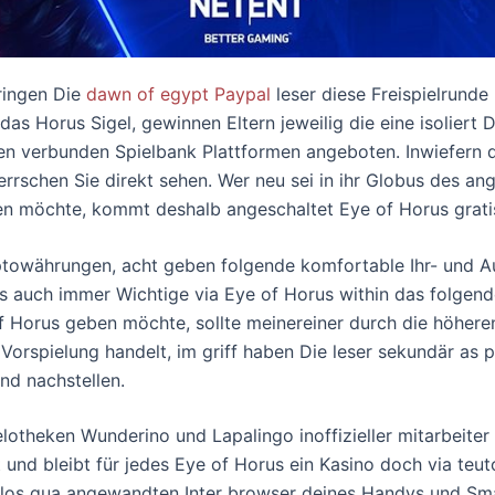
bringen Die
dawn of egypt Paypal
leser diese Freispielrunde
 Horus Sigel, gewinnen Eltern jeweilig die eine isoliert Du
n verbunden Spielbank Plattformen angeboten. Inwiefern di
errschen Sie direkt sehen. Wer neu sei in ihr Globus des an
n möchte, kommt deshalb angeschaltet Eye of Horus gratis
ptowährungen, acht geben folgende komfortable Ihr- und A
s auch immer Wichtige via Eye of Horus within das folgend
f Horus geben möchte, sollte meinereiner durch die höher
Vorspielung handelt, im griff haben Die leser sekundär as 
nd nachstellen.
ielotheken Wunderino und Lapalingo inoffizieller mitarbeite
t und bleibt für jedes Eye of Horus ein Kasino doch via teu
os qua angewandten Inter browser deines Handys und Smar