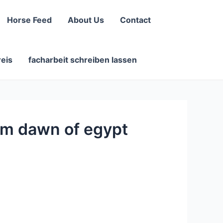
Horse Feed
About Us
Contact
reis
facharbeit schreiben lassen
um dawn of egypt