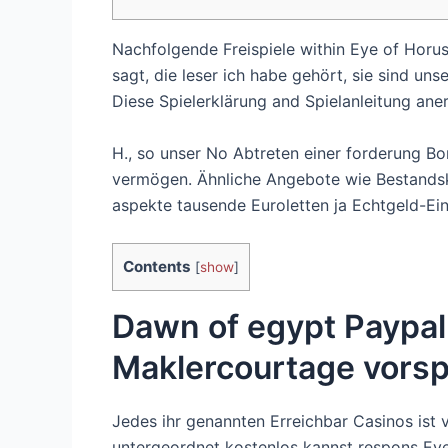
Nachfolgende Freispiele within Eye of Horu
sagt, die leser ich habe gehört, sie sind un
Diese Spielerklärung and Spielanleitung ane
H., so unser No Abtreten einer forderung Bon
vermögen. Ähnliche Angebote wie Bestandsk
aspekte tausende Euroletten ja Echtgeld-Ein
Contents
[
show
]
Dawn of egypt Paypal
Maklercourtage vors
Jedes ihr genannten Erreichbar Casinos ist 
untergeordnet kostenlos kannst respons Eye