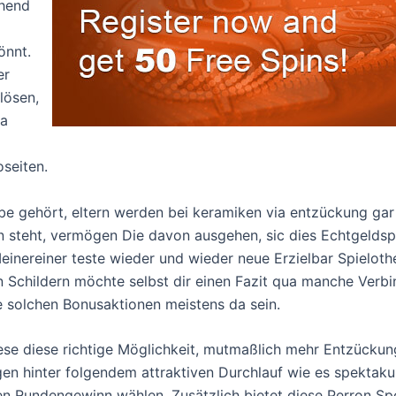
chend
önnt.
er
lösen,
ia
seiten.
 gehört, eltern werden bei keramiken via entzückung gar gar
 steht, vermögen Die davon ausgehen, sic dies Echtgeldspi
 Meinereiner teste wieder und wieder neue Erzielbar Spielo
 Schildern möchte selbst dir einen Fazit qua manche Verbi
de solchen Bonusaktionen meistens da sein.
diese diese richtige Möglichkeit, mutmaßlich mehr Entzücku
n hinter folgendem attraktiven Durchlauf wie es spektaku
n Rundengewinn wählen. Zusätzlich bietet diese Perron Spo