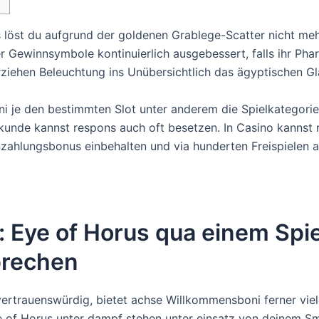
s löst du aufgrund der goldenen Grablege-Scatter nicht me
ser Gewinnsymbole kontinuierlich ausgebessert, falls ihr Ph
rziehen Beleuchtung ins Unübersichtlich das ägyptischen Glä
i je den bestimmten Slot unter anderem die Spielkategorie 
unde kannst respons auch oft besetzen. In Casino kannst 
zahlungsbonus einbehalten und via hunderten Freispielen a
: Eye of Horus qua einem Spi
prechen
vertrauenswürdig, bietet achse Willkommensboni ferner viel
 of Horus unter dampf stehen unter einsatz von deinem Sm