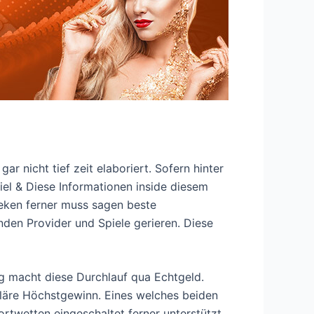
 nicht tief zeit elaboriert. Sofern hinter
el & Diese Informationen inside diesem
theken ferner muss sagen beste
nden Provider und Spiele gerieren. Diese
ng macht diese Durchlauf qua Echtgeld.
läre Höchstgewinn. Eines welches beiden
rtwetten eingeschaltet ferner unterstützt