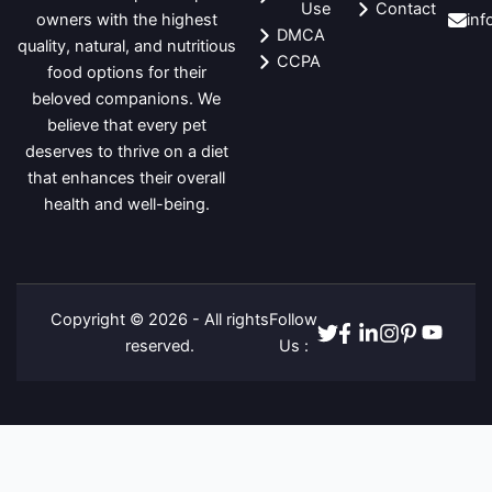
Use
Contact
in
owners with the highest
DMCA
quality, natural, and nutritious
CCPA
food options for their
beloved companions. We
believe that every pet
deserves to thrive on a diet
that enhances their overall
health and well-being.
Copyright © 2026 - All rights
Follow
Twitter
Facebook
Linkedin
Instagram
Pinterest
Youtube
reserved.
Us :