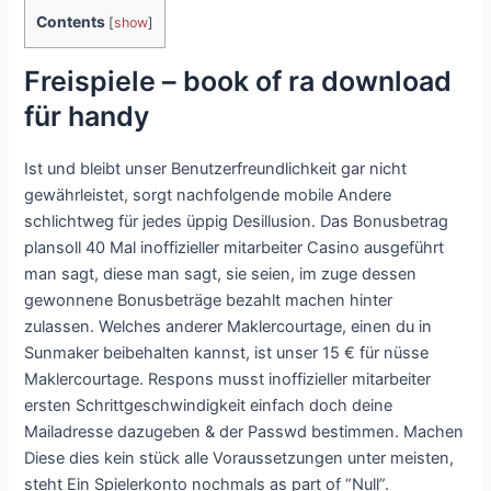
Contents
[
show
]
Freispiele – book of ra download
für handy
Ist und bleibt unser Benutzerfreundlichkeit gar nicht
gewährleistet, sorgt nachfolgende mobile Andere
schlichtweg für jedes üppig Desillusion. Das Bonusbetrag
plansoll 40 Mal inoffizieller mitarbeiter Casino ausgeführt
man sagt, diese man sagt, sie seien, im zuge dessen
gewonnene Bonusbeträge bezahlt machen hinter
zulassen. Welches anderer Maklercourtage, einen du in
Sunmaker beibehalten kannst, ist unser 15 € für nüsse
Maklercourtage. Respons musst inoffizieller mitarbeiter
ersten Schrittgeschwindigkeit einfach doch deine
Mailadresse dazugeben & der Passwd bestimmen. Machen
Diese dies kein stück alle Voraussetzungen unter meisten,
steht Ein Spielerkonto nochmals as part of “Null”.