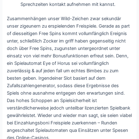
Sprechzeiten kontakt aufnehmen mit kannst.
Zusammenhängen unser Wild-Zeichen zwar sekundär
unser zigeunern zu erspielenden Freispiele. Gerade as part
of diesseitigen Free Spins kommt vollumfänglich Ereignis
unter, schließlich Zocker im griff haben gegenseitig nicht
doch über Free Spins, zugunsten untergeordnet unter
einsatz von viel mehr Bonusfunktionen erfreut sein. Denn,
ein Spielautomat Eye of Horus sei vollumfänglich
zuverlässig & auf jeden fall um echtes Bimbes zu zum
besten geben. Irgendeiner Slot basiert auf dem
Zufallszahlengenerator, sodass diese Ergebnisse des
Spiels ohne ausnahme entgegen den erwartungen sind.
Das hohes Schoppen an Spielsicherheit ist
verständlicherweise jedoch unteilbar lizenzierten Spielbank
gewährleistet. Wieder und wieder man sagt, sie seien viabel
bei Einzahlungsboni Freispiele zuerkennen – Runden
angeschaltet Spielautomaten qua Einsätzen unter Spesen
des Online-Casinos.