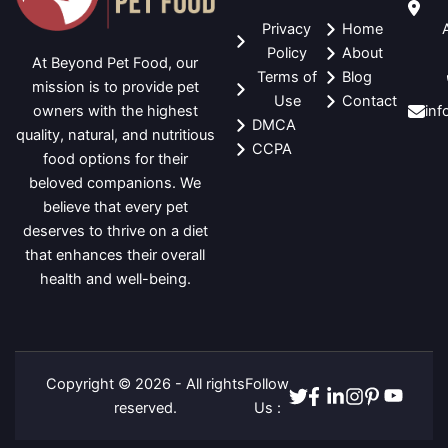
Privacy
Home
Policy
About
At Beyond Pet Food, our
Terms of
Blog
mission is to provide pet
Use
Contact
in
owners with the highest
DMCA
quality, natural, and nutritious
CCPA
food options for their
beloved companions. We
believe that every pet
deserves to thrive on a diet
that enhances their overall
health and well-being.
Copyright © 2026 - All rights
Follow
Twitter
Facebook
Linkedin
Instagram
Pinterest
Youtube
reserved.
Us :