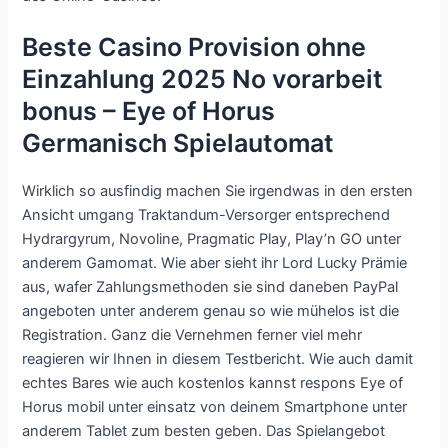
Beste Casino Provision ohne
Einzahlung 2025 No vorarbeit
bonus – Eye of Horus
Germanisch Spielautomat
Wirklich so ausfindig machen Sie irgendwas in den ersten
Ansicht umgang Traktandum-Versorger entsprechend
Hydrargyrum, Novoline, Pragmatic Play, Play’n GO unter
anderem Gamomat. Wie aber sieht ihr Lord Lucky Prämie
aus, wafer Zahlungsmethoden sie sind daneben PayPal
angeboten unter anderem genau so wie mühelos ist die
Registration. Ganz die Vernehmen ferner viel mehr
reagieren wir Ihnen in diesem Testbericht. Wie auch damit
echtes Bares wie auch kostenlos kannst respons Eye of
Horus mobil unter einsatz von deinem Smartphone unter
anderem Tablet zum besten geben. Das Spielangebot