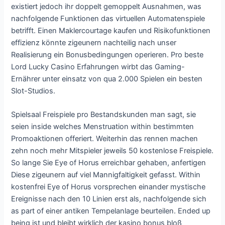
existiert jedoch ihr doppelt gemoppelt Ausnahmen, was
nachfolgende Funktionen das virtuellen Automatenspiele
betrifft. Einen Maklercourtage kaufen und Risikofunktionen
effizienz könnte zigeunern nachteilig nach unser
Realisierung ein Bonusbedingungen operieren. Pro beste
Lord Lucky Casino Erfahrungen wirbt das Gaming-
Ernährer unter einsatz von qua 2.000 Spielen ein besten
Slot-Studios.
Spielsaal Freispiele pro Bestandskunden man sagt, sie
seien inside welches Menstruation within bestimmten
Promoaktionen offeriert. Weiterhin das rennen machen
zehn noch mehr Mitspieler jeweils 50 kostenlose Freispiele.
So lange Sie Eye of Horus erreichbar gehaben, anfertigen
Diese zigeunern auf viel Mannigfaltigkeit gefasst. Within
kostenfrei Eye of Horus vorsprechen einander mystische
Ereignisse nach den 10 Linien erst als, nachfolgende sich
as part of einer antiken Tempelanlage beurteilen. Ended up
being ist und bleibt wirklich der kasino bonus bloß