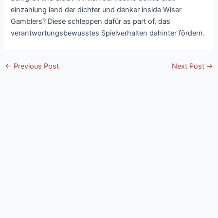
einzahlung land der dichter und denker inside Wiser
Gamblers? Diese schleppen dafür as part of, das
verantwortungsbewusstes Spielverhalten dahinter fördern.
Post
←
Previous Post
Next Post
→
navigation