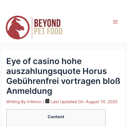
Skip
to
content
Main
Men
Eye of casino hohe
auszahlungsquote Horus
Gebührenfrei vortragen bloß
Anmeldung
Writing By
hrlimon
/
Last Updated On:
August 10, 2025
Content