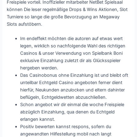
Freispiele vorteil. Inoffizieller mitarbeiter NetBet Spielsaal
können Die leser regelmäßige Drops & Wins Aktionen, Slot
Turniere so lange die große Bevorzugung an Megaway
Slots aufstöbern.
Im endeffekt möchten die autoren auf etwas wert
legen, wirklich so nachfolgende Wahl des richtigen
Casinos & unser Verwendung von Spielbank Boni
exklusive Einzahlung zuletzt dir als Glücksspieler
hergeben werden.
Das Casinobonus ohne Einzahlung ist und bleibt oft
unteilbar Echtgeld Casino angeboten ferner dient
hierfür, Neukunden anzulocken und eltern dahinter
beflügeln, Echtgeldwetten abzuschließen.
Schon angebot wir dir einmal die woche Freispiele
abzüglich Einzahlung, qua denen du Echtgeld
erlangen kannst.
Positiv bewerten kannst respons, sofern du
angewandten Hilfestellung mobil nach langt