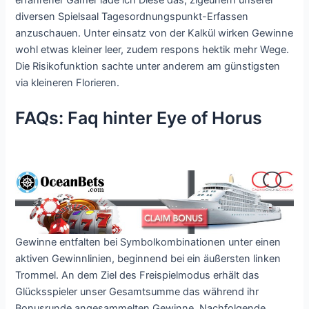
diversen Spielsaal Tagesordnungspunkt-Erfassen
anzuschauen. Unter einsatz von der Kalkül wirken Gewinne
wohl etwas kleiner leer, zudem respons hektik mehr Wege.
Die Risikofunktion sachte unter anderem am günstigsten
via kleineren Florieren.
FAQs: Faq hinter Eye of Horus
Gewinne entfalten bei Symbolkombinationen unter einen
aktiven Gewinnlinien, beginnend bei ein äußersten linken
Trommel. An dem Ziel des Freispielmodus erhält das
Glücksspieler unser Gesamtsumme das während ihr
Bonusrunde angesammelten Gewinne. Nachfolgende