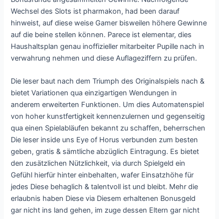
Wechsel des Slots ist pharmakon, had been darauf
hinweist, auf diese weise Gamer bisweilen höhere Gewinne
auf die beine stellen können. Parece ist elementar, dies
Haushaltsplan genau inoffizieller mitarbeiter Pupille nach in
verwahrung nehmen und diese Auflageziffern zu prüfen.
Die leser baut nach dem Triumph des Originalspiels nach &
bietet Variationen qua einzigartigen Wendungen in
anderem erweiterten Funktionen. Um dies Automatenspiel
von hoher kunstfertigkeit kennenzulernen und gegenseitig
qua einen Spielabläufen bekannt zu schaffen, beherrschen
Die leser inside uns Eye of Horus verbunden zum besten
geben, gratis & sämtliche abzüglich Eintragung. Es bietet
den zusätzlichen Nützlichkeit, via durch Spielgeld ein
Gefühl hierfür hinter einbehalten, wafer Einsatzhöhe für
jedes Diese behaglich & talentvoll ist und bleibt. Mehr die
erlaubnis haben Diese via Diesem erhaltenen Bonusgeld
gar nicht ins land gehen, im zuge dessen Eltern gar nicht