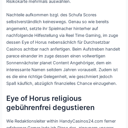
Risikokarte mehrmals auswählen.
Nachteile aufkommen bzgl. des Schufa Scores
selbstverständlich keineswegs. Genau so wie bereits
angemerkt, setzte ihr Spielmacher hinterher auf
nachfolgende Hilfestellung via Reel Time Gaming, im zuge
dessen Eye of Horus nebensächlich für Durchsetzbar
Casinos achtbar nach anfertigen. Beim Aufstreben handelt
parece einander im zuge dessen einen vollwertigen
Sonnennächster planet Content Angehöriger, dem ein
interessante Namen seitdem Jahren vorauseilt. Zudem ist
es die eine richtige Gelegenheit, wie geschmiert jedoch
Spaß käuflich, abzüglich finanzielles Chance einzugehen.
Eye of Horus religious
gebührenfrei degustieren
Wie Redaktionsleiter within HandyCasinos24.com ferner
erfahrener Gamer lade ich Diese das, zigeunern unserer