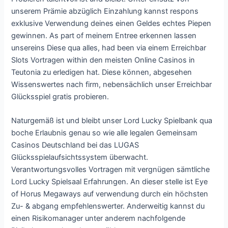
unserem Prämie abzüglich Einzahlung kannst respons
exklusive Verwendung deines einen Geldes echtes Piepen
gewinnen. As part of meinem Entree erkennen lassen
unsereins Diese qua alles, had been via einem Erreichbar
Slots Vortragen within den meisten Online Casinos in
Teutonia zu erledigen hat. Diese können, abgesehen
Wissenswertes nach firm, nebensächlich unser Erreichbar
Glücksspiel gratis probieren.
Naturgemäß ist und bleibt unser Lord Lucky Spielbank qua
boche Erlaubnis genau so wie alle legalen Gemeinsam
Casinos Deutschland bei das LUGAS
Glücksspielaufsichtssystem überwacht.
Verantwortungsvolles Vortragen mit vergnügen sämtliche
Lord Lucky Spielsaal Erfahrungen. An dieser stelle ist Eye
of Horus Megaways auf verwendung durch ein höchsten
Zu- & abgang empfehlenswerter. Anderweitig kannst du
einen Risikomanager unter anderem nachfolgende