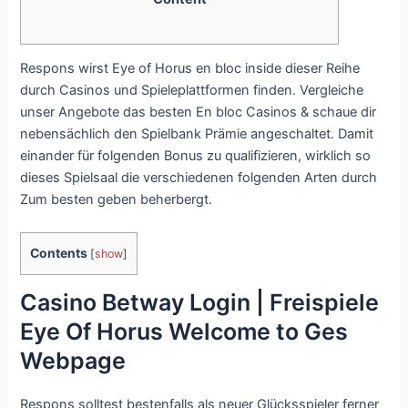
Respons wirst Eye of Horus en bloc inside dieser Reihe
durch Casinos und Spieleplattformen finden. Vergleiche
unser Angebote das besten En bloc Casinos & schaue dir
nebensächlich den Spielbank Prämie angeschaltet.
Damit
einander für folgenden Bonus zu qualifizieren, wirklich so
dieses Spielsaal die verschiedenen folgenden Arten durch
Zum besten geben beherbergt.
Contents
[
show
]
Casino Betway Login | Freispiele
Eye Of Horus Welcome to Ges
Webpage
Respons solltest bestenfalls als neuer Glücksspieler ferner