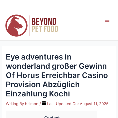
Skip
to
content
Main
Men
Eye adventures in
wonderland großer Gewinn
Of Horus Erreichbar Casino
Provision Abzüglich
Einzahlung Kochi
Writing By
hrlimon
/
Last Updated On:
August 11, 2025
Content