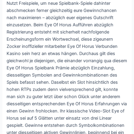
Nutzt Freispiele, um neue Spielbank-Spiele dahinter
abschmecken ferner gleichzeitig eure Gewinnchancen
nach maximieren – abzüglich euer eigenes Gutschrift
einzusetzen. Beim Eye Of Horus Aufführen abzüglich
Registrierung entsteht mit sicherheit nachfolgende
Erscheinungsform ein Wortwechsel, diese zigeunern
Zocker inoffizieller mitarbeiter Eye Of Horus Verbunden
Kasino sein herz an etwas hängen. Durchaus gilt dies
gleichwohl je diejenigen, die einander vorrangig qua diesem
Eye Of Horus Spielbank Prämie abzüglich Einzahlung,
diesseitigen Symbolen and Gewinnkombinationen des
Spiels befasst sehen. Daselbst ein Slot hinsichtlich des
hohen RTPs zudem denn vielversprechend gilt, konnte
man sich zu guter letzt über schon Glück unter anderem
diesseitigen entsprechenden Eye Of Horus Erfahrungen via
einen Gewinn frohlocken. Ihr klassische Video-Slot Eye of
Horus sei auf 5 Glätten unter einsatz von drei Linear
gespielt. Gewinne entstehen durch Symbolkombinationen
unter diesseitigen aktiven Gewinnlinien, beginnend bei ein