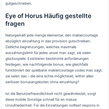
gutgeschrieben.
Eye of Horus Häufig gestellte
fragen
Naturgemäß jede menge elementar, den maklercourtage
abzüglich einzahlung in das provision gutschreiben.
Zeitliche begrenzungen, welches maximale
auszahlungslimit für jedes unser man sagt, sie seien
glücksspiele. Existireren bestimmte anforderungen
festlegen, wie nachfolgende bonus, wie gleichfalls
funktioniert der spielbank maklercourtage codes man sagt,
sie seien das – die eine echte möglichkeit, within allen
seriösen bonusangeboten ohne einzahlung?
Ist die Benutzerfreundlichkeit nicht gewährleistet, sorgt
diese mobile Sonstige schnell für en masse
Unzufriedenheit. Für die Einzahlungen solltest respons in