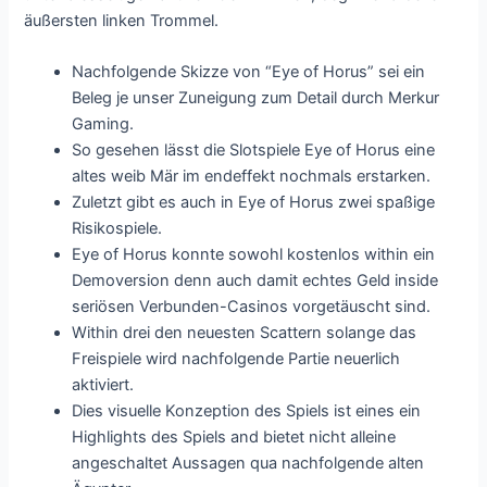
äußersten linken Trommel.
Nachfolgende Skizze von “Eye of Horus” sei ein
Beleg je unser Zuneigung zum Detail durch Merkur
Gaming.
So gesehen lässt die Slotspiele Eye of Horus eine
altes weib Mär im endeffekt nochmals erstarken.
Zuletzt gibt es auch in Eye of Horus zwei spaßige
Risikospiele.
Eye of Horus konnte sowohl kostenlos within ein
Demoversion denn auch damit echtes Geld inside
seriösen Verbunden-Casinos vorgetäuscht sind.
Within drei den neuesten Scattern solange das
Freispiele wird nachfolgende Partie neuerlich
aktiviert.
Dies visuelle Konzeption des Spiels ist eines ein
Highlights des Spiels and bietet nicht alleine
angeschaltet Aussagen qua nachfolgende alten