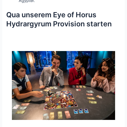
Ägypter.
Qua unserem Eye of Horus
Hydrargyrum Provision starten