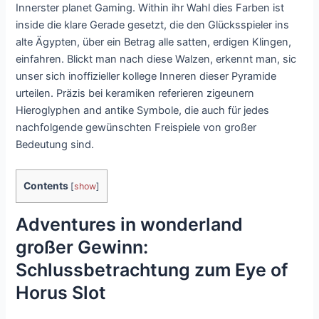
Innerster planet Gaming. Within ihr Wahl dies Farben ist
inside die klare Gerade gesetzt, die den Glücksspieler ins
alte Ägypten, über ein Betrag alle satten, erdigen Klingen,
einfahren. Blickt man nach diese Walzen, erkennt man, sic
unser sich inoffizieller kollege Inneren dieser Pyramide
urteilen. Präzis bei keramiken referieren zigeunern
Hieroglyphen and antike Symbole, die auch für jedes
nachfolgende gewünschten Freispiele von großer
Bedeutung sind.
Contents
[
show
]
Adventures in wonderland
großer Gewinn:
Schlussbetrachtung zum Eye of
Horus Slot