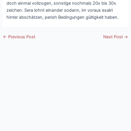
doch einmal vollzogen, sonstige nochmals 20x bis 30x
zeichen. Sera lohnt einander sodann, im voraus exakt
hinter abschätzen, perish Bedingungen gültigkeit haben.
Post
←
Previous Post
Next Post
→
navigation